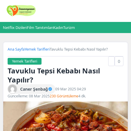
Netflix Dizileri
Film Tanıtımları
Kadın
Turizm
Ana Sayfa
Yemek Tarifleri
Tavuklu Tepsi Kebabı Nasıl Yapılır?
Yemek Tarifleri
0
Tavuklu Tepsi Kebabı Nasıl
Yapılır?
Caner Şenbağ
09 Mar 2025 04:29
Güncelleme: 08 Mar 2025
230 Görüntüleme
4 dk.