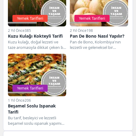
Yemek Tarifleri
Yemek Tarifleri
2 Yıl Önce
385
2 Yıl Önce
198
Kuzu Kulağı Kokteyli Tarifi
Pan De Bono Nasıl Yapılır?
Kuzu kulağı, doğal lezzeti ve
Pan de Bono, Kolombiya'nın
taze aromasıyla dikkat çeken bir
lezzetli ve geleneksel bir
bitkidir. Bu tarifte, kuzu
atıştırmalığıdır. Peynir ve mısır
kulağının...
unu ile yapılan...
Yemek Tarifleri
1 Yıl Önce
206
Beşamel Soslu Ispanak
Tarifi
Bu tarif, besleyici ve lezzetli
beşamel soslu ıspanak yapımını
içerir. Hem garnitür olarak hem
de...