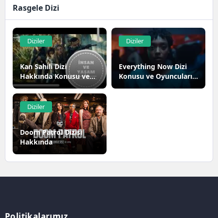
Rasgele Dizi
Diziler
Diziler
Kan Sahili Dizi
Everything Now Dizi
Hakkında Konusu ve
Konusu ve Oyuncuları |
Oyuncuları | Netflix
Netflix
Diziler
Doom Patrol Dizisi
Hakkında
Politikalarımız