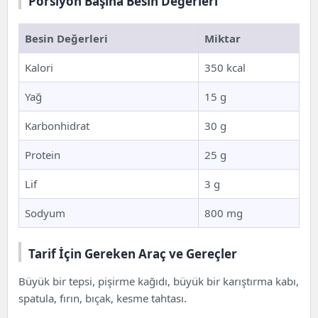
Porsiyon Başına Besin Değerleri
Besin Değerleri
Miktar
Kalori
350 kcal
Yağ
15 g
Karbonhidrat
30 g
Protein
25 g
Lif
3 g
Sodyum
800 mg
Tarif İçin Gereken Araç ve Gereçler
Büyük bir tepsi, pişirme kağıdı, büyük bir karıştırma kabı,
spatula, fırın, bıçak, kesme tahtası.