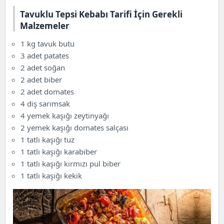
Tavuklu Tepsi Kebabı Tarifi İçin Gerekli
Tavuklu Tepsi Kebabı Tarifi İçin Gerekli
Malzemeler
Malzemeler
Tavuklu Tepsi Kebabı Yemeği Nasıl Yapılır?
1 kg
tavuk
butu
Tavuklu Tepsi Kebabı Tarif Süresi
3 adet patates
Kaç Kişilik
2 adet soğan
Porsiyon Başına Besin Değerleri
2 adet biber
Tarif İçin Gereken Araç ve Gereçler
2 adet domates
Tavuklu Tepsi Kebabı Tarifi Püf Noktaları
4 diş sarımsak
Sağlığa Faydaları
4 yemek kaşığı zeytinyağı
Veganlar İçin Tavsiyeler
2 yemek kaşığı domates salçası
1 tatlı kaşığı tuz
1 tatlı kaşığı
karabiber
1 tatlı kaşığı kırmızı pul biber
1 tatlı kaşığı kekik