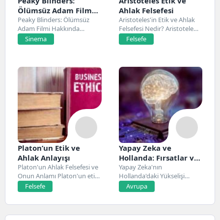
Peaky Blinders:
Aristoteles Etik ve
Ölümsüz Adam Film
Ahlak Felsefesi
Konusu, Oyuncuları
Peaky Blinders: Ölümsüz
Aristoteles'in Etik ve Ahlak
Adam Filmi Hakkında
Felsefesi Nedir? Aristoteles,
ve İnceleme
Netflix’te 20 Mart 2026...
Antik Yunan felsefesinin...
Sinema
Felsefe
Platon’un Etik ve
Yapay Zeka ve
Ahlak Anlayışı
Hollanda: Fırsatlar ve
Platon'un Ahlak Felsefesi ve
Zorluklar
Yapay Zeka'nın
Onun Anlamı Platon'un etik
Hollanda'daki Yükselişi
ve ahlak...
Hollanda, son yıllarda yapay
Felsefe
Avrupa
zeka alanında...