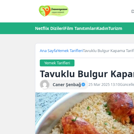
D
Netflix Dizileri
Film Tanıtımları
Kadın
Turizm
Ana Sayfa
Yemek Tarifleri
Tavuklu Bulgur Kapama Tarif
Yemek Tarifleri
Tavuklu Bulgur Kapa
Caner Şenbağ
25 Mar 2025 13:10
Güncell