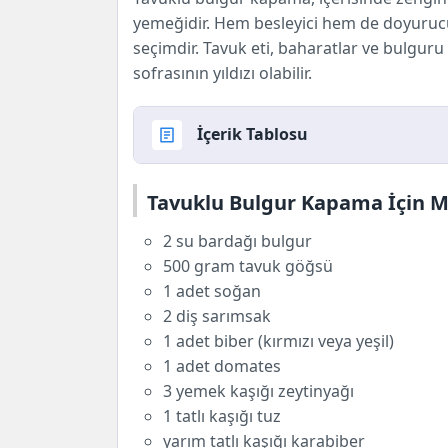
yemeğidir. Hem besleyici hem de doyurucu o
seçimdir. Tavuk eti, baharatlar ve bulguru 
sofrasının yıldızı olabilir.
İçerik Tablosu
Tavuklu Bulgur Kapama İçin Malzeme
Tavuklu Bulgur Kapama İçin 
Tavuklu Bulgur Kapama Nasıl Yapılır?
Tarif Süresi
2 su bardağı bulgur
Kaç Kişilik
500 gram tavuk göğsü
Porsiyon Başına Besin Değerleri
1 adet soğan
Gerekli Araç ve Gereçler
2 diş sarımsak
Tarifin Püf Noktaları
1 adet biber (kırmızı veya yeşil)
Sağlığa Faydaları
1 adet domates
Veganlar İçin Tavsiyeler
3 yemek kaşığı zeytinyağı
1 tatlı kaşığı tuz
yarım tatlı kaşığı karabiber