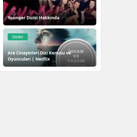
Younger Dizisi Hakkında
Diziler
Are Cinayetleri Dizi Konusu ve
Oyuncuları | Netflix