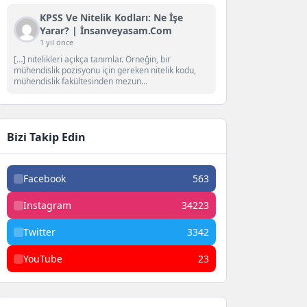
KPSS Ve Nitelik Kodları: Ne İşe
Yarar? | İnsanveyasam.com
1 yıl önce
[…] nitelikleri açıkça tanımlar. Örneğin, bir
mühendislik pozisyonu için gereken nitelik kodu,
mühendislik fakültesinden mezun...
Bizi Takip Edin
Facebook
563
Instagram
34223
Twitter
3342
YouTube
23