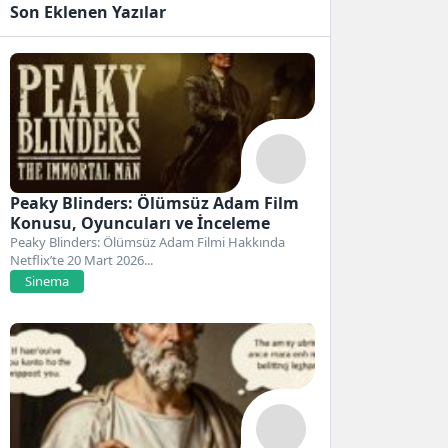
Son Eklenen Yazılar
Peaky Blinders: Ölümsüz Adam Film
Konusu, Oyuncuları ve İnceleme
Peaky Blinders: Ölümsüz Adam Filmi Hakkında
Netflix’te 20 Mart 2026...
Sinema