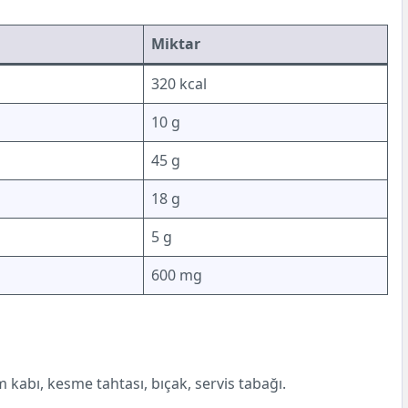
Miktar
320 kcal
10 g
45 g
18 g
5 g
600 mg
 kabı, kesme tahtası, bıçak, servis tabağı.