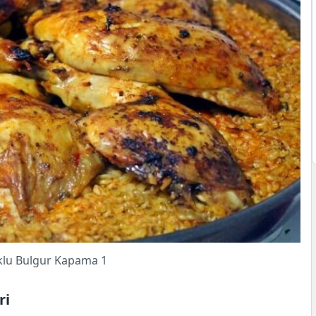
klu Bulgur Kapama 1
ri