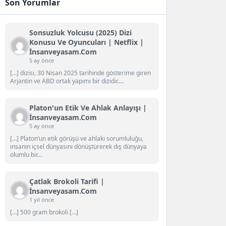
Son Yorumlar
Sonsuzluk Yolcusu (2025) Dizi
Konusu Ve Oyuncuları | Netflix |
İnsanveyasam.com
5 ay önce
[…] dizisi, 30 Nisan 2025 tarihinde gösterime giren
Arjantin ve ABD ortak yapımı bir dizidir....
Platon'un Etik Ve Ahlak Anlayışı |
İnsanveyasam.com
5 ay önce
[…] Platon‘un etik görüşü ve ahlaki sorumluluğu,
insanın içsel dünyasını dönüştürerek dış dünyaya
olumlu bir...
Çatlak Brokoli Tarifi |
İnsanveyasam.com
1 yıl önce
[…] 500 gram brokoli […]