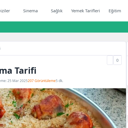
iziler
Sinema
Sağlık
Yemek Tarifleri
Eğitim
i
0
ma Tarifi
eme: 25 Mar 2025
207 Görüntüleme
5 dk.