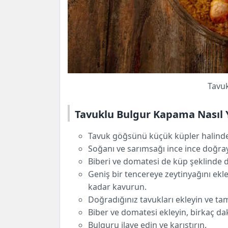
Tavu
Tavuklu Bulgur Kapama Nasıl Y
Tavuk göğsünü küçük küpler halinde
Soğanı ve sarımsağı ince ince doğray
Biberi ve domatesi de küp şeklinde 
Geniş bir tencereye zeytinyağını ekl
kadar kavurun.
Doğradığınız tavukları ekleyin ve 
Biber ve domatesi ekleyin, birkaç dak
Bulguru ilave edin ve karıştırın.