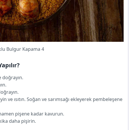
klu Bulgur Kapama 4
apılır?
 doğrayın.
ın.
doğrayın.
eyin ve ısıtın. Soğan ve sarımsağı ekleyerek pembeleşene
tamamen pişene kadar kavurun.
ika daha pişirin.