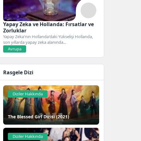
Yapay Zeka ve Hollanda: Fırsatlar ve
Zorluklar
Yapay Zeka'nın Hollanda'daki Yükselişi Hollanda,
son yıllarda yapay zeka alanında...
Avrupa
Rasgele Dizi
Diziler Hakkında
The Blessed Girl Dizisi (2021)
Diziler Hakkında