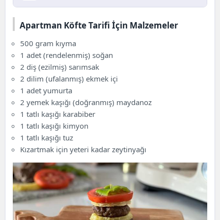
Apartman Köfte Tarifi İçin Malzemeler
Apartman Köfte Tarifi İçin Malzemeler
Apartman Köfte Nasıl Yapılır?
500 gram kıyma
Hazırlama Süresi
1 adet (rendelenmiş) soğan
Kaç Kişilik
2 diş (ezilmiş) sarımsak
Porsiyon Başına Besin Değerleri
2 dilim (ufalanmış) ekmek içi
Tarif İçin Gerekli Araç ve Gereçler
1 adet yumurta
Apartman Köfte Tarifi Püf Noktaları
2 yemek kaşığı (doğranmış) maydanoz
Sağlığa Faydaları
1 tatlı kaşığı
karabiber
Veganlar İçin Öneriler
1 tatlı kaşığı kimyon
1 tatlı kaşığı tuz
Kızartmak için yeteri kadar zeytinyağı