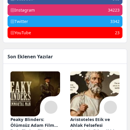
Instagram
34223
Twitter
3342
YouTube
23
Son Eklenen Yazılar
Peaky Blinders:
Aristoteles Etik ve
Ölümsüz Adam Film
Ahlak Felsefesi