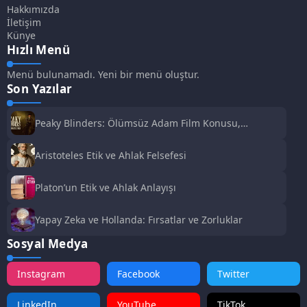
Hakkımızda
İletişim
Künye
Hızlı Menü
Menü bulunamadı. Yeni bir menü oluştur.
Son Yazılar
Peaky Blinders: Ölümsüz Adam Film Konusu,
Oyuncuları ve İnceleme
Aristoteles Etik ve Ahlak Felsefesi
Platon’un Etik ve Ahlak Anlayışı
Yapay Zeka ve Hollanda: Fırsatlar ve Zorluklar
Sosyal Medya
Instagram
Facebook
Twitter
LinkedIn
YouTube
TikTok