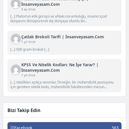
İnsanveyasam.com
5 ay önce
[…] Platon‘un etik görüşü ve ahlaki sorumluluğu, insanın içsel
dünyasını dönüştürerek dış dünyaya olumlu bir...
Çatlak Brokoli Tarifi | İnsanveyasam.com
1 yıl önce
[…] 500 gram brokoli […]
KPSS Ve Nitelik Kodları: Ne İşe Yarar? |
İnsanveyasam.com
1 yıl önce
[…] nitelikleri açıkça tanımlar. Örneğin, bir mühendislik pozisyonu
için gereken nitelik kodu, mühendislik fakültesinden mezun...
Bizi Takip Edin
Facebook
563