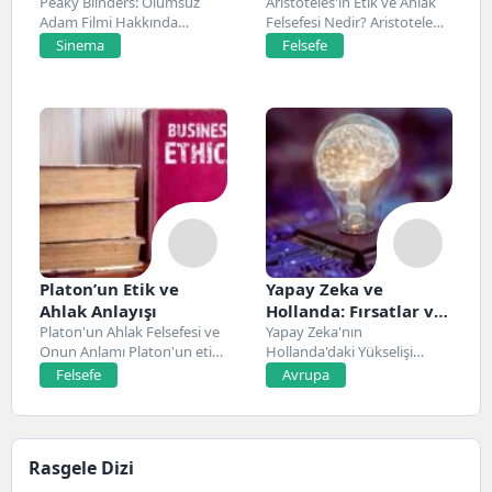
Konusu, Oyuncuları
Peaky Blinders: Ölümsüz
Aristoteles'in Etik ve Ahlak
Adam Filmi Hakkında
Felsefesi Nedir? Aristoteles,
ve İnceleme
Netflix’te 20 Mart 2026...
Antik Yunan felsefesinin...
Sinema
Felsefe
Platon’un Etik ve
Yapay Zeka ve
Ahlak Anlayışı
Hollanda: Fırsatlar ve
Platon'un Ahlak Felsefesi ve
Zorluklar
Yapay Zeka'nın
Onun Anlamı Platon'un etik
Hollanda'daki Yükselişi
ve ahlak...
Hollanda, son yıllarda yapay
Felsefe
Avrupa
zeka alanında...
Rasgele Dizi