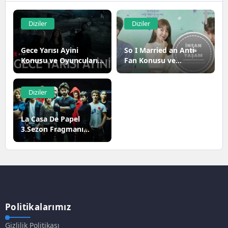
Diziler
Diziler
Gece Yarısı Ayini
So I Married an Anti-
Konusu ve Oyuncuları |
Fan Konusu ve
Netflix
Oyuncuları
Diziler
La Casa De Papel
3.Sezon Fragmanı
Yayınlandı
Politikalarımız
Gizlilik Politikası