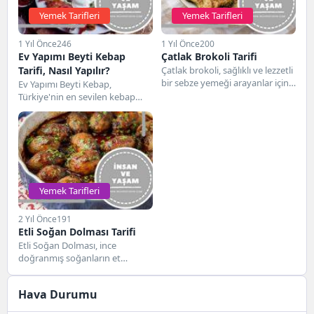
Yemek Tarifleri
Yemek Tarifleri
1 Yıl Önce
246
1 Yıl Önce
200
Ev Yapımı Beyti Kebap
Çatlak Brokoli Tarifi
Tarifi, Nasıl Yapılır?
Çatlak brokoli, sağlıklı ve lezzetli
bir sebze yemeği arayanlar için
Ev Yapımı Beyti Kebap,
mükemmel bir tarif. Farklı
Türkiye'nin en sevilen kebap
baharatlarla...
çeşitlerinden biridir. Özellikle
kıyma, baharatlar ve pide...
Yemek Tarifleri
2 Yıl Önce
191
Etli Soğan Dolması Tarifi
Etli Soğan Dolması, ince
doğranmış soğanların et
harcıyla doldurulup pişirildiği,
lezzetli ve doyurucu bir
Hava Durumu
yemektir....