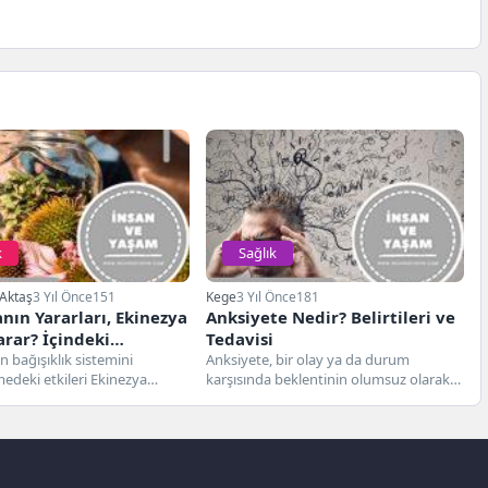
k
Sağlık
Aktaş
3 Yıl Önce
151
Kege
3 Yıl Önce
181
nın Yararları, Ekinezya
Anksiyete Nedir? Belirtileri ve
arar? İçindeki
Tedavisi
ler
n bağışıklık sistemini
Anksiyete, bir olay ya da durum
edeki etkileri Ekinezya
karşısında beklentinin olumsuz olarak
ğışıklık sistemi üzerinde
hem zihinsel hem de fiziksel...
 etkileriyle bilinir.
 kökleri,...