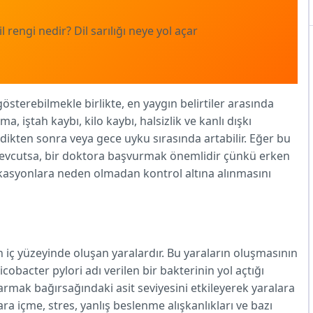
il rengi nedir? Dil sarılığı neye yol açar
 gösterebilmekle birlikte, en yaygın belirtiler arasında
a, iştah kaybı, kilo kaybı, halsizlik ve kanlı dışkı
 yedikten sonra veya gece uyku sırasında artabilir. Eğer bu
ı mevcutsa, bir doktora başvurmak önemlidir çünkü erken
ikasyonlara neden olmadan kontrol altına alınmasını
 iç yüzeyinde oluşan yaralardır. Bu yaraların oluşmasının
cobacter pylori adı verilen bir bakterinin yol açtığı
armak bağırsağındaki asit seviyesini etkileyerek yaralara
gara içme, stres, yanlış beslenme alışkanlıkları ve bazı