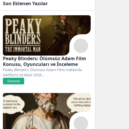
Son Eklenen Yazılar
Peaky Blinders: Ölümsüz Adam Film
Konusu, Oyuncuları ve İnceleme
Peaky Blinders: Ölümsüz Adam Filmi Hakkında
Netflix’te 20 Mart 2026...
Sinema