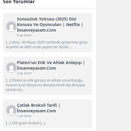
Son Yorumlar
Sonsuzluk Yolcusu (2025) Dizi
Konusu Ve Oyuncuları | Netflix |
İnsanveyasam.com
5 ay önce
[…] dizisi, 30 Nisan 2025 tarihinde gösterime giren
Arjantin ve ABD ortak yapımı bir dizidir....
Platon'un Etik Ve Ahlak Anlayışı |
İnsanveyasam.com
5 ay önce
[…] Platon‘un etik görüşü ve ahlaki sorumluluğu,
insanın içsel dünyasını dönüştürerek dış dünyaya
olumlu bir...
Çatlak Brokoli Tarifi |
İnsanveyasam.com
1 yıl önce
[…] 500 gram brokoli […]