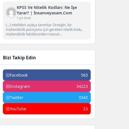
KPSS Ve Nitelik Kodları: Ne İşe
Yarar? | İnsanveyasam.com
1 yıl önce
[…] nitelikleri açıkça tanımlar. Örneğin, bir
mühendislik pozisyonu için gereken nitelik kodu,
mühendislik fakültesinden mezun...
Bizi Takip Edin
Facebook
563
Instagram
34223
Twitter
3342
YouTube
23