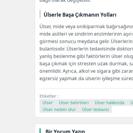
bağlı olarak değişebilir.
Ülserle Başa Çıkmanın Yolları
Ülser, mide veya onikiparmak bağırsağının i
mide asitleri ve sindirim enzimlerinin aş
görmesi sonucu meydana gelir. Ülserlerin e
bulantısıdır. Ülserlerin tedavisinde doktoru
yanlış beslenme gibi faktörlerin ülser olu
başa çıkmak için stresten uzak durmak, s
önemlidir. Ayrıca,
alkol
ve sigara gibi zara
egzersiz yapmak da ülserin iyileşme süreci
Etiketler :
Ülser
Ülser belirtileri
Ülser hakkında
Ü
Ülser neden olur
Ülser tedavisi
Bir Yorum Yazın