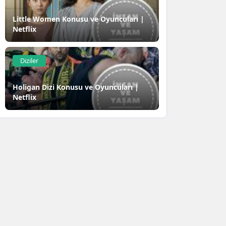
Little Women Konusu ve Oyuncuları |
Netflix
Diziler
Holigan Dizi Konusu ve Oyuncuları |
Netflix