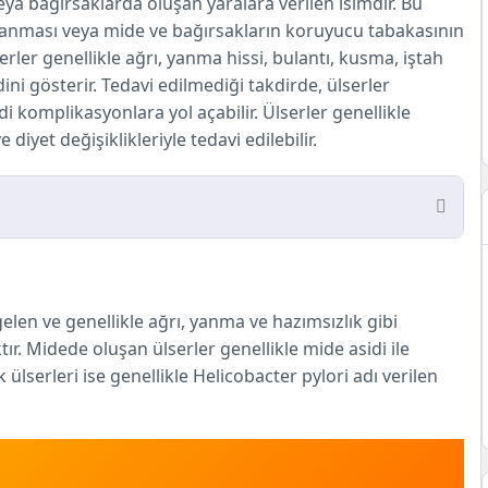
ya bağırsaklarda oluşan yaralara verilen isimdir. Bu
gılanması veya mide ve bağırsakların koruyucu tabakasının
ler genellikle ağrı, yanma hissi, bulantı, kusma, iştah
ni gösterir. Tedavi edilmediği takdirde, ülserler
 komplikasyonlara yol açabilir. Ülserler genellikle
e diyet değişiklikleriyle tedavi edilebilir.
len ve genellikle ağrı, yanma ve hazımsızlık gibi
ktır. Midede oluşan ülserler genellikle mide asidi ile
serleri ise genellikle Helicobacter pylori adı verilen