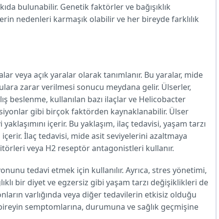
ıda bulunabilir. Genetik faktörler ve bağışıklık
lserin nedenleri karmaşık olabilir ve her bireyde farklılık
lar veya açık yaralar olarak tanımlanır. Bu yaralar, mide
ulara zarar verilmesi sonucu meydana gelir. Ülserler,
nlış beslenme, kullanılan bazı ilaçlar ve Helicobacter
iyonlar gibi birçok faktörden kaynaklanabilir. Ülser
yaklaşımını içerir. Bu yaklaşım, ilaç tedavisi, yaşam tarzı
çerir. İlaç tedavisi, mide asit seviyelerini azaltmaya
örleri veya H2 reseptör antagonistleri kullanır.
yonunu tedavi etmek için kullanılır. Ayrıca, stres yönetimi,
klı bir diyet ve egzersiz gibi yaşam tarzı değişiklikleri de
ların varlığında veya diğer tedavilerin etkisiz olduğu
, bireyin semptomlarına, durumuna ve sağlık geçmişine