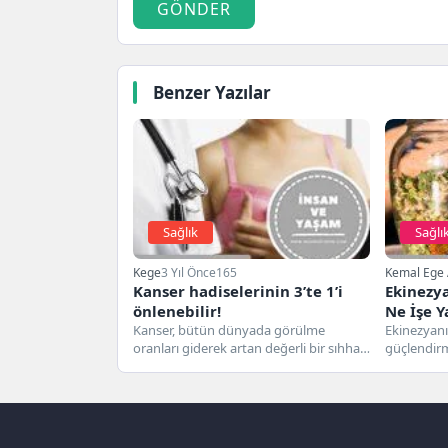
GÖNDER
Benzer Yazılar
Sağlık
Sağlı
Kege
3 Yıl Önce
165
Kemal Ege 
Kanser hadiselerinin 3’te 1’i
Ekinezya
önlenebilir!
Ne İşe Y
Kanser, bütün dünyada görülme
Vitamin
Ekinezyanı
oranları giderek artan değerli bir sıhhat
güçlendirm
sorunu. Küresel Kanser İstatistik
bitkisi, ba
datalarına...
güçlendirici
Ekinezyanın