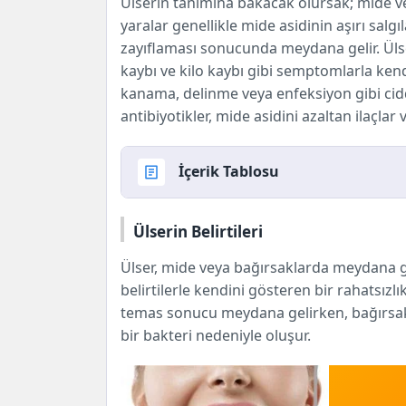
Ülserin tanımına bakacak olursak; mide ve
yaralar genellikle mide asidinin aşırı sal
zayıflaması sonucunda meydana gelir. Ülser
kaybı ve kilo kaybı gibi semptomlarla kendi
kanama, delinme veya enfeksiyon gibi ciddi
antibiyotikler, mide asidini azaltan ilaçlar v
İçerik Tablosu
Ülser Nedir?
Ülserin Belirtileri
Ülserin Belirtileri
Ülser, mide veya bağırsaklarda meydana ge
Ülserin Nedenleri
belirtilerle kendini gösteren bir rahatsızlı
Ülserin Tedavisi
temas sonucu meydana gelirken, bağırsak ül
Ülserle Başa Çıkmanın Yolları
bir bakteri nedeniyle oluşur.