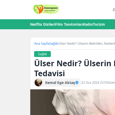
D
Netflix Dizileri
Film Tanıtımları
Kadın
Turizm
Ana Sayfa
Sağlık
Ülser Nedir? Ülserin Belirtileri, Nedenl
Sağlık
Ülser Nedir? Ülserin 
Tedavisi
Kemal Ege Aktaş
22 Oca 2024 22:55
Günc