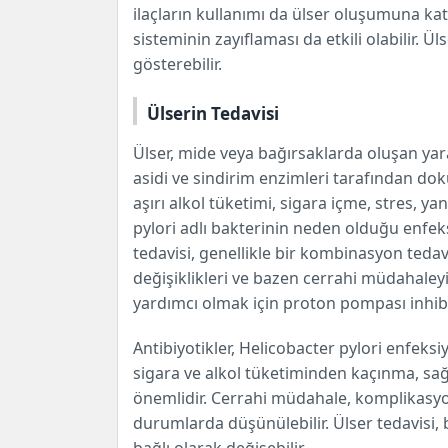
ilaçların kullanımı da ülser oluşumuna katk
sisteminin zayıflaması da etkili olabilir. Ü
gösterebilir.
Ülserin Tedavisi
Ülser, mide veya bağırsaklarda oluşan yara
asidi ve sindirim enzimleri tarafından dok
aşırı alkol tüketimi, sigara içme, stres, ya
pylori adlı bakterinin neden olduğu enfeks
tedavisi, genellikle bir kombinasyon tedavi 
değişiklikleri ve bazen cerrahi müdahaleyi i
yardımcı olmak için proton pompası inhibit
Antibiyotikler, Helicobacter pylori enfeksi
sigara ve alkol tüketiminden kaçınma, sağlı
önemlidir. Cerrahi müdahale, komplikasyon
durumlarda düşünülebilir. Ülser tedavisi