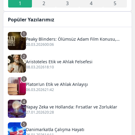
1
2
3
4
5
Popüler Yazılarımız
1
Peaky Blinders: Ölümsüz Adam Film Konusu,
Oyuncuları ve İnceleme
20.03.2026
00:06
2
Aristoteles Etik ve Ahlak Felsefesi
08.03.2026
18:10
3
Platon’un Etik ve Ahlak Anlayışı
06.03.2026
21:42
4
Yapay Zeka ve Hollanda: Fırsatlar ve Zorluklar
27.01.2026
20:28
5
Danimarka’da Çalışma Hayatı
26.01.2026
14:11