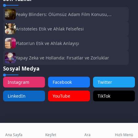
Peaky Blinders: Ölümsüz Adam Film Konusu,
Oyuncuları ve İnceleme
Aristoteles Etik ve Ahlak Felsefesi
Platon’un Etik ve Ahlak Anlayışı
Yapay Zeka ve Hollanda: Fırsatlar ve Zorluklar
Sosyal Medya
Instagram
Facebook
Twitter
LinkedIn
YouTube
TikTok
Ana Sayfa
Keşfet
Ara
Hızlı Menü