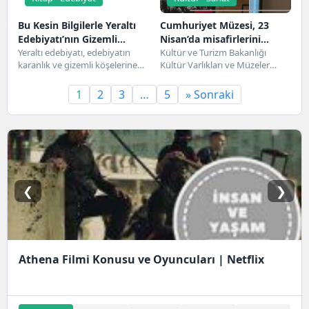
Bu Kesin Bilgilerle Yeraltı
Cumhuriyet Müzesi, 23
Edebiyatı’nın Gizemli
Nisan’da misafirlerini
Dünyasına Dalın!
Yeraltı edebiyatı, edebiyatın
ağırlayacak
Kültür ve Turizm Bakanlığı
karanlık ve gizemli köşelerine
Kültür Varlıkları ve Müzeler
ışık tutan bir tür olarak, birçok
Genel Müdürlüğü bünyesinde,
edebiyat tutkununun...
‘Z Kuşağının Kaleminden Tarih,...
1
2
3
…
5
» Sonraki
❮
❯
Athena Filmi Konusu ve Oyuncuları | Netflix