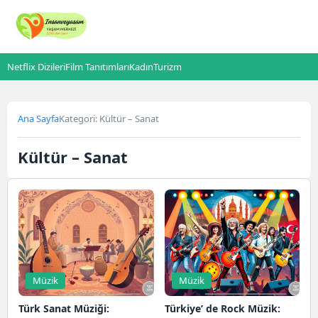
Netflix Dizileri
Film Tanıtımları
Kadın
Turizm
Ana Sayfa
Kategori: Kültür – Sanat
Kültür – Sanat
Müzik
Müzik
Türk Sanat Müziği:
Türkiye’ de Rock Müzik: