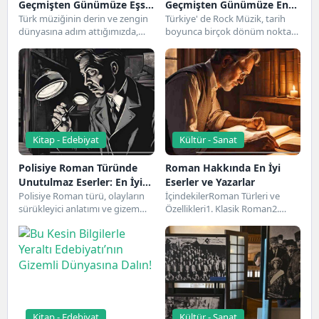
Geçmişten Günümüze Eşsiz
Geçmişten Günümüze En
Bir Yolculuk
Türk müziğinin derin ve zengin
İyi Albümler
Türkiye' de Rock Müzik, tarih
dünyasına adım attığımızda,
boyunca birçok dönüm noktası
karşımıza çıkan en değerli ve
yaşamış ve genç kuşaklar
özgün türlerden...
üzerinde derin...
Kitap - Edebiyat
Kültür - Sanat
Polisiye Roman Türünde
Roman Hakkında En İyi
Unutulmaz Eserler: En İyi
Eserler ve Yazarlar
Öneriler
Polisiye Roman türü, olayların
İçindekilerRoman Türleri ve
sürükleyici anlatımı ve gizem
Özellikleri1. Klasik Roman2.
dolu yapısıyla okurları etkisi
Bilim Kurgu Roman3. Polisiye
altına almayı başaran...
Roman4. Romantik Roman5.
Tarihi RomanEn...
Kitap - Edebiyat
Kültür - Sanat