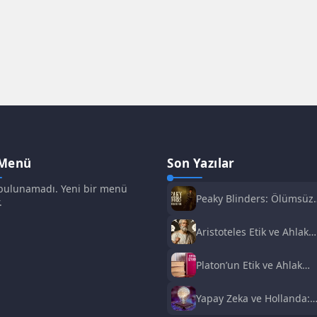
 Menü
Son Yazılar
ulunamadı. Yeni bir menü
Peaky Blinders: Ölümsüz
.
Adam Film Konusu,
Oyuncuları ve İnceleme
Aristoteles Etik ve Ahlak
Felsefesi
Platon’un Etik ve Ahlak
Anlayışı
Yapay Zeka ve Hollanda:
Fırsatlar ve Zorluklar