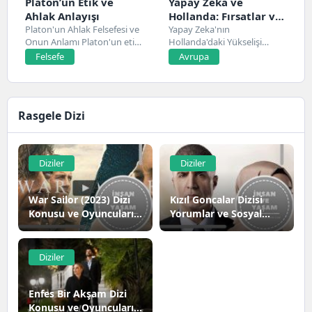
Platon’un Etik ve
Yapay Zeka ve
Ahlak Anlayışı
Hollanda: Fırsatlar ve
Platon'un Ahlak Felsefesi ve
Zorluklar
Yapay Zeka'nın
Onun Anlamı Platon'un etik
Hollanda'daki Yükselişi
ve ahlak...
Hollanda, son yıllarda yapay
Felsefe
Avrupa
zeka alanında...
Rasgele Dizi
Diziler
Diziler
War Sailor (2023) Dizi
Kızıl Goncalar Dizisi
Konusu ve Oyuncuları |
Yorumlar ve Sosyal
Netflix
Medya Tepkileri
Diziler
Enfes Bir Akşam Dizi
Konusu ve Oyuncuları |