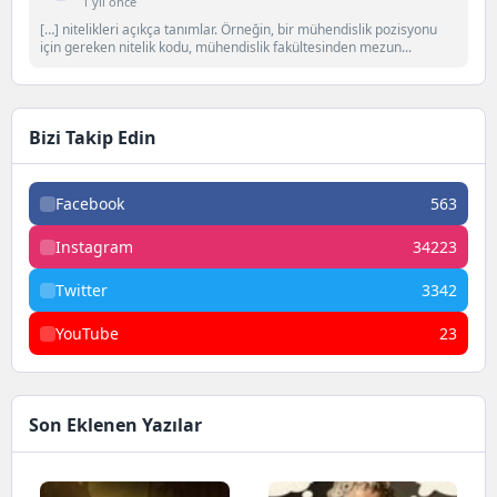
1 yıl önce
[…] nitelikleri açıkça tanımlar. Örneğin, bir mühendislik pozisyonu
için gereken nitelik kodu, mühendislik fakültesinden mezun...
Bizi Takip Edin
Facebook
563
Instagram
34223
Twitter
3342
YouTube
23
Son Eklenen Yazılar