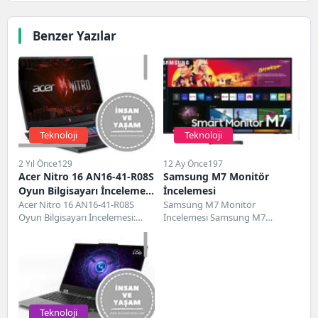
Benzer Yazılar
Teknoloji
Teknoloji
2 Yıl Önce
129
12 Ay Önce
197
Acer Nitro 16 AN16-41-R08S
Samsung M7 Monitör
Oyun Bilgisayarı İncelemesi
İncelemesi
ve Özellikleri
Acer Nitro 16 AN16-41-R08S
Samsung M7 Monitör
Oyun Bilgisayarı İncelemesi:
İncelemesi Samsung M7
Performans ve Tasarım Detayları
Monitör, özellikleri ve
Acer Nitro 5 AN515-41-R08S,...
performans değerlendirmesiyle
dikkat çeken bir üründür....
Teknoloji