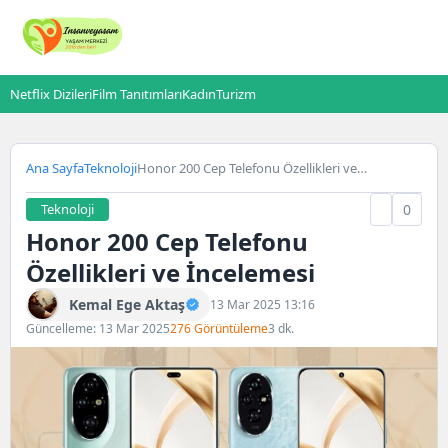
Netflix Dizileri
Film Tanıtımları
Kadın
Turizm
Ana Sayfa
Teknoloji
Honor 200 Cep Telefonu Özellikleri ve
İncelemesi
Teknoloji
0
Honor 200 Cep Telefonu
Özellikleri ve İncelemesi
Kemal Ege Aktaş
13 Mar 2025 13:16
Güncelleme: 13 Mar 2025
276 Görüntüleme
3 dk.