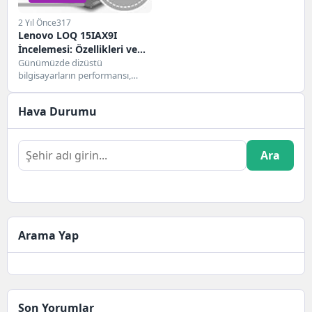
2 Yıl Önce
317
Lenovo LOQ 15IAX9I
İncelemesi: Özellikleri ve
Performansı
Günümüzde dizüstü
bilgisayarların performansı,
tasarımı ve kullanıcı deneyimi,
teknoloji tutkunları için kritik
Hava Durumu
öneme sahip. Bu...
Ara
Arama Yap
Son Yorumlar