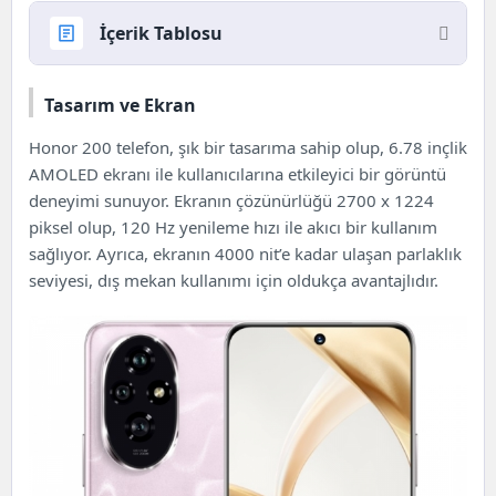
İçerik Tablosu
Honor 200 Cep Telefonu
Tasarım ve Ekran
Tasarım ve Ekran
Honor 200
İşlemci ve Performans
telefon
, şık bir tasarıma sahip olup, 6.78 inçlik
AMOLED ekranı ile kullanıcılarına etkileyici bir görüntü
Kamera Özellikleri
deneyimi sunuyor. Ekranın çözünürlüğü 2700 x 1224
Portre Çekim Modu
piksel olup, 120 Hz yenileme hızı ile akıcı bir kullanım
Batarya ve Şarj
sağlıyor. Ayrıca, ekranın 4000 nit’e kadar ulaşan parlaklık
Yazılım ve Güncellemeler
seviyesi, dış mekan kullanımı için oldukça avantajlıdır.