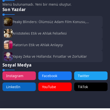
Menü bulunamadı. Yeni bir menü oluştur.
Son Yazılar
Peaky Blinders: Ölümsüz Adam Film Konusu,
Oyuncuları ve İnceleme
Aristoteles Etik ve Ahlak Felsefesi
Platon’un Etik ve Ahlak Anlayışı
Yapay Zeka ve Hollanda: Fırsatlar ve Zorluklar
Sosyal Medya
Instagram
Facebook
Twitter
LinkedIn
YouTube
TikTok