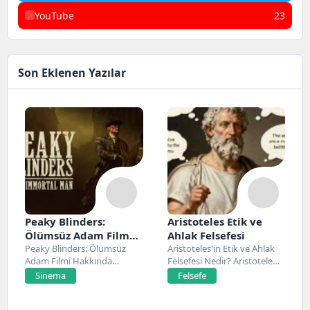
YouTube
23
Son Eklenen Yazılar
Peaky Blinders:
Aristoteles Etik ve
Ölümsüz Adam Film
Ahlak Felsefesi
Konusu, Oyuncuları
Peaky Blinders: Ölümsüz
Aristoteles'in Etik ve Ahlak
Adam Filmi Hakkında
Felsefesi Nedir? Aristoteles,
ve İnceleme
Netflix’te 20 Mart 2026...
Antik Yunan felsefesinin...
Sinema
Felsefe