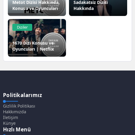
Metot Dizisi Hakkında,
Sadakatsiz Dizisi
Konusu ve Oyuncuları
Hakkında
Diziler
1670 Dizi Konusu ve
Oyuncuları | Netflix
Politikalarımız
Gizlilik Politikası
Hakkımızda
İletişim
Künye
Hızlı Menü