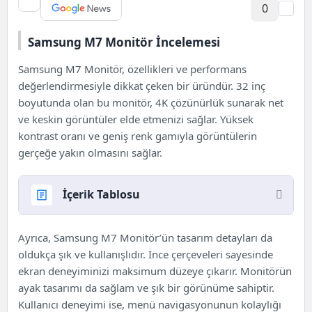
0
Samsung M7 Monitör İncelemesi
Samsung M7 Monitör, özellikleri ve performans
değerlendirmesiyle dikkat çeken bir üründür. 32 inç
boyutunda olan bu monitör, 4K çözünürlük sunarak net
ve keskin görüntüler elde etmenizi sağlar. Yüksek
kontrast oranı ve geniş renk gamıyla görüntülerin
gerçeğe yakın olmasını sağlar.
İçerik Tablosu
Samsung M7 Monitör İncelemesi
Ayrıca, Samsung M7 Monitör’ün tasarım detayları da
Samsung M7 Monitör İncelemesi: Bağlantı
oldukça şık ve kullanışlıdır. İnce çerçeveleri sayesinde
Seçenekleri ve Kablosuz Teknolojiler
ekran deneyiminizi maksimum düzeye çıkarır. Monitörün
ayak tasarımı da sağlam ve şık bir görünüme sahiptir.
Kullanıcı deneyimi ise, menü navigasyonunun kolaylığı