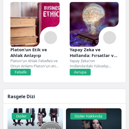
Platon’un Etik ve
Yapay Zeka ve
Ahlak Anlayışı
Hollanda: Fırsatlar ve
Platon'un Ahlak Felsefesi ve
Zorluklar
Yapay Zeka'nın
Onun Anlamı Platon'un etik
Hollanda'daki Yükselişi
ve ahlak...
Hollanda, son yıllarda yapay
Felsefe
Avrupa
zeka alanında...
Rasgele Dizi
Diziler
Diziler Hakkında