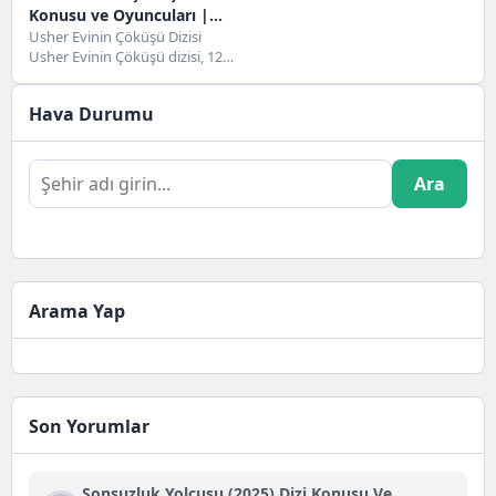
Konusu ve Oyuncuları |
Netflix
Usher Evinin Çöküşü Dizisi
Usher Evinin Çöküşü dizisi, 12
Ekim 2023 tarihinde gösterime
girecek olan...
Hava Durumu
Ara
Arama Yap
Son Yorumlar
Sonsuzluk Yolcusu (2025) Dizi Konusu Ve