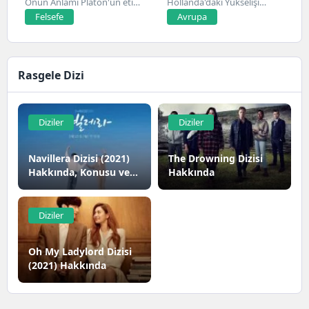
Onun Anlamı Platon'un etik
Hollanda'daki Yükselişi
ve ahlak...
Hollanda, son yıllarda yapay
Felsefe
Avrupa
zeka alanında...
Rasgele Dizi
Diziler
Diziler
Navillera Dizisi (2021)
The Drowning Dizisi
Hakkında, Konusu ve
Hakkında
Oyuncuları
Diziler
Oh My Ladylord Dizisi
(2021) Hakkında