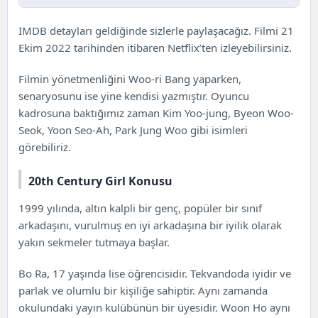
20th Century Girl Dizisi Hakkında
IMDB detayları geldiğinde sizlerle paylaşacağız. Filmi 21
20th Century Girl Konusu
Ekim
2022 tarihinden itibaren Netflix’ten izleyebilirsiniz.
20th Century Girl Oyuncuları ve Karakterler
Filmin yönetmenliğini Woo-ri Bang yaparken,
senaryosunu ise yine kendisi yazmıştır. Oyuncu
kadrosuna baktığımız zaman Kim Yoo-jung, Byeon Woo-
Seok, Yoon Seo-Ah, Park Jung Woo gibi isimleri
görebiliriz.
20th Century Girl Konusu
1999 yılında, altın kalpli bir genç, popüler bir sınıf
arkadaşını, vurulmuş en iyi arkadaşına bir iyilik olarak
yakın sekmeler tutmaya başlar.
Bo Ra, 17 yaşında lise öğrencisidir. Tekvandoda iyidir ve
parlak ve olumlu bir kişiliğe sahiptir. Aynı zamanda
okulundaki yayın kulübünün bir üyesidir. Woon Ho aynı