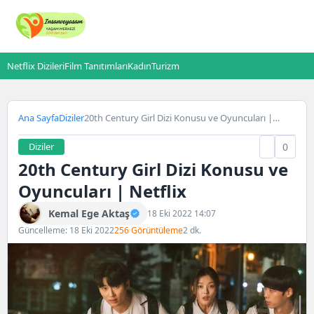
Netflix Dizileri
Film Tanıtımları
Kadın
Turizm
Ana Sayfa
Diziler
20th Century Girl Dizi Konusu ve Oyuncuları |
Netflix
Diziler
0
20th Century Girl Dizi Konusu ve
Oyuncuları | Netflix
Kemal Ege Aktaş
18 Eki 2022 14:07
Güncelleme: 18 Eki 2022
256 Görüntüleme
2 dk.