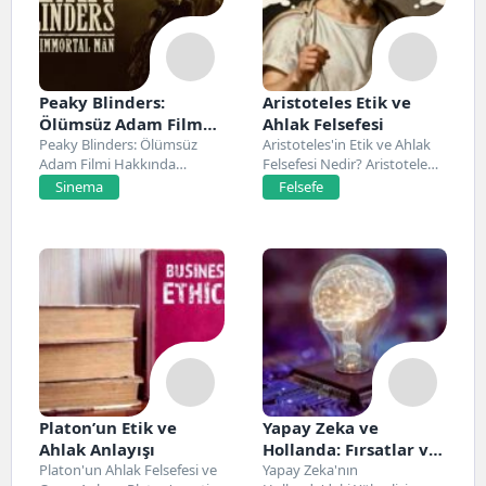
Peaky Blinders:
Aristoteles Etik ve
Ölümsüz Adam Film
Ahlak Felsefesi
Konusu, Oyuncuları
Peaky Blinders: Ölümsüz
Aristoteles'in Etik ve Ahlak
Adam Filmi Hakkında
Felsefesi Nedir? Aristoteles,
ve İnceleme
Netflix’te 20 Mart 2026...
Antik Yunan felsefesinin...
Sinema
Felsefe
Platon’un Etik ve
Yapay Zeka ve
Ahlak Anlayışı
Hollanda: Fırsatlar ve
Platon'un Ahlak Felsefesi ve
Zorluklar
Yapay Zeka'nın