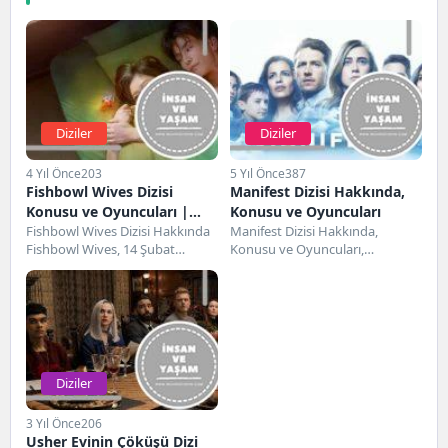
Diziler
Diziler
4 Yıl Önce
203
5 Yıl Önce
387
Fishbowl Wives Dizisi
Manifest Dizisi Hakkında,
Konusu ve Oyuncuları |
Konusu ve Oyuncuları
Netflix
Fishbowl Wives Dizisi Hakkında
Manifest Dizisi Hakkında,
Fishbowl Wives, 14 Şubat
Konusu ve Oyuncuları,
2022'de tanıtımı yapılan bir
Karakterler ve Cast Manifest
Japon dramasıdır. Netflix...
Dizisi ilk olarak 24 Eylül...
Diziler
3 Yıl Önce
206
Usher Evinin Çöküşü Dizi