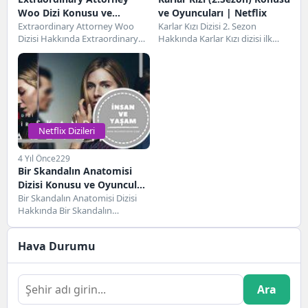
Woo Dizi Konusu ve
ve Oyuncuları | Netflix
Oyuncuları | Netflix
Extraordinary Attorney Woo
Karlar Kızı Dizisi 2. Sezon
Dizisi Hakkında Extraordinary
Hakkında Karlar Kızı dizisi ilk
Attorney Woo dizisi, 13 Temmuz
olarak 2023 yılında gösterime
2022 tarihinde gösterime giren...
giren...
Netflix Dizileri
4 Yıl Önce
229
Bir Skandalın Anatomisi
Dizisi Konusu ve Oyuncuları
| Netflix
Bir Skandalın Anatomisi Dizisi
Hakkında Bir Skandalın
Anatomisi Dizisi, 15 Nisan 2022
tarihinde gösterime girecek...
Hava Durumu
Ara