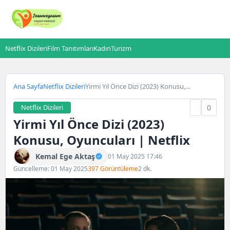
Netflix Dizileri
Film Tanıtımları
Kadın
Turizm
Ana Sayfa
Netflix Dizileri
Yirmi Yıl Önce Dizi (2023) Konusu,
Oyuncuları | Netflix
Netflix Dizileri
0
Yirmi Yıl Önce Dizi (2023)
Konusu, Oyuncuları | Netflix
Kemal Ege Aktaş
01 May 2025 17:46
Güncelleme: 01 May 2025
397 Görüntüleme
2 dk.