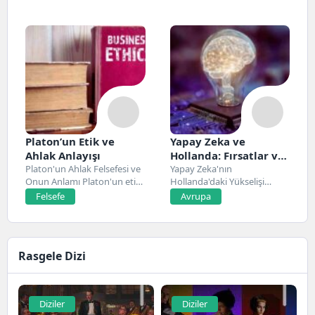
Platon’un Etik ve
Yapay Zeka ve
Ahlak Anlayışı
Hollanda: Fırsatlar ve
Platon'un Ahlak Felsefesi ve
Zorluklar
Yapay Zeka'nın
Onun Anlamı Platon'un etik
Hollanda'daki Yükselişi
ve ahlak...
Hollanda, son yıllarda yapay
Felsefe
Avrupa
zeka alanında...
Rasgele Dizi
Diziler
Diziler