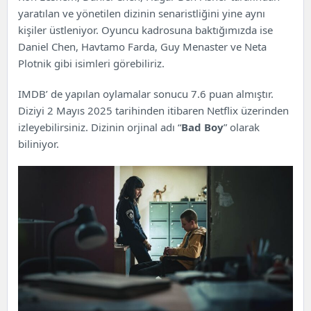
Yirmi Yıl Önce Dizi Konusu
yaratılan ve yönetilen dizinin senaristliğini yine aynı
Yirmi Yıl Önce Oyuncuları ve Karakterler
kişiler üstleniyor. Oyuncu kadrosuna baktığımızda ise
Yirmi Yıl Önce Tema
Daniel Chen, Havtamo Farda, Guy Menaster ve Neta
Yirmi Yıl Önce Tanıtım Fragmanı
Plotnik gibi isimleri görebiliriz.
IMDB’ de yapılan oylamalar sonucu 7.6 puan almıştır.
Diziyi 2 Mayıs 2025 tarihinden itibaren
Netflix
üzerinden
izleyebilirsiniz. Dizinin orjinal adı “
Bad Boy
” olarak
biliniyor.