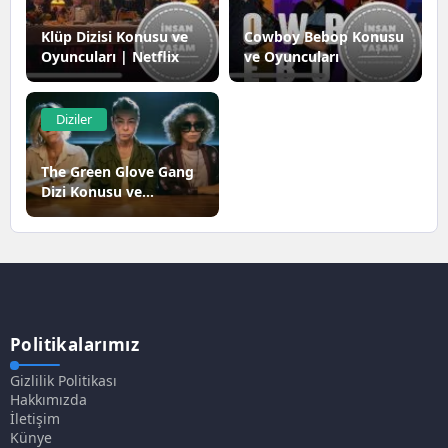
Klüp Dizisi Konusu ve
Cowboy Bebop Konusu
Oyuncuları | Netflix
ve Oyuncuları
Diziler
The Green Glove Gang
Dizi Konusu ve
Oyuncuları | Netflix
Politikalarımız
Gizlilik Politikası
Hakkımızda
İletişim
Künye