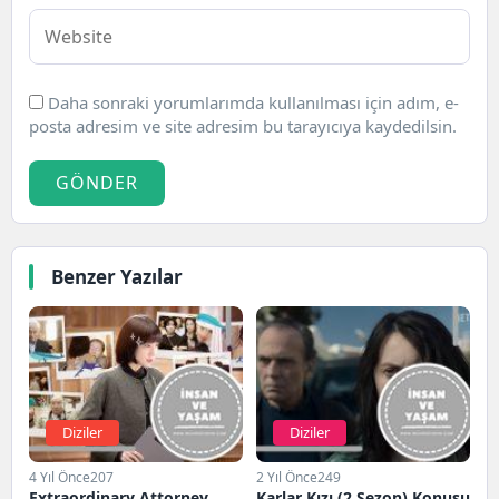
Daha sonraki yorumlarımda kullanılması için adım, e-
posta adresim ve site adresim bu tarayıcıya kaydedilsin.
GÖNDER
Benzer Yazılar
Diziler
Diziler
4 Yıl Önce
207
2 Yıl Önce
249
Extraordinary Attorney
Karlar Kızı (2.Sezon) Konusu