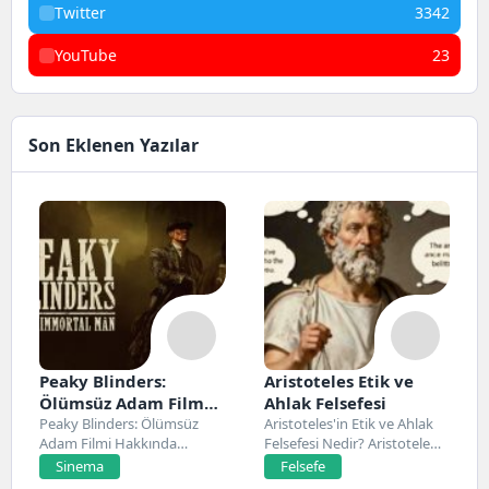
Twitter
3342
YouTube
23
Son Eklenen Yazılar
Peaky Blinders:
Aristoteles Etik ve
Ölümsüz Adam Film
Ahlak Felsefesi
Konusu, Oyuncuları
Peaky Blinders: Ölümsüz
Aristoteles'in Etik ve Ahlak
Adam Filmi Hakkında
Felsefesi Nedir? Aristoteles,
ve İnceleme
Netflix’te 20 Mart 2026...
Antik Yunan felsefesinin...
Sinema
Felsefe