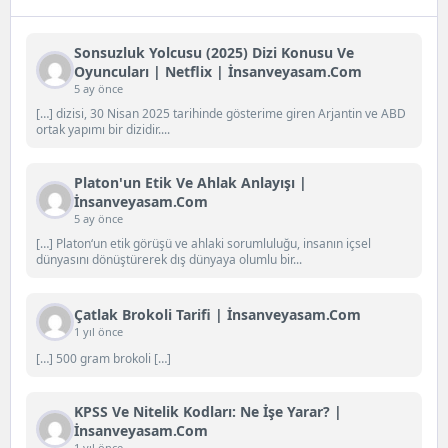
Sonsuzluk Yolcusu (2025) Dizi Konusu Ve
Oyuncuları | Netflix | İnsanveyasam.com
5 ay önce
[…] dizisi, 30 Nisan 2025 tarihinde gösterime giren Arjantin ve ABD
ortak yapımı bir dizidir....
Platon'un Etik Ve Ahlak Anlayışı |
İnsanveyasam.com
5 ay önce
[…] Platon‘un etik görüşü ve ahlaki sorumluluğu, insanın içsel
dünyasını dönüştürerek dış dünyaya olumlu bir...
Çatlak Brokoli Tarifi | İnsanveyasam.com
1 yıl önce
[…] 500 gram brokoli […]
KPSS Ve Nitelik Kodları: Ne İşe Yarar? |
İnsanveyasam.com
1 yıl önce