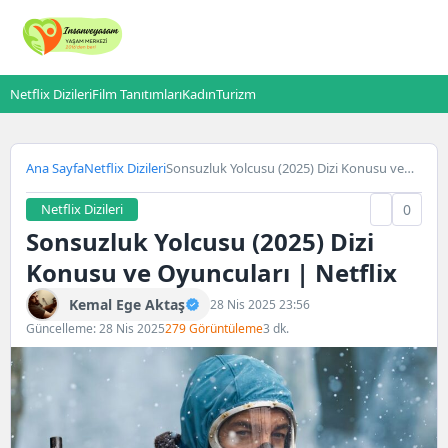
Netflix Dizileri
Film Tanıtımları
Kadın
Turizm
Ana Sayfa
Netflix Dizileri
Sonsuzluk Yolcusu (2025) Dizi Konusu ve
Oyuncuları | Netflix
Netflix Dizileri
0
Sonsuzluk Yolcusu (2025) Dizi
Konusu ve Oyuncuları | Netflix
Kemal Ege Aktaş
28 Nis 2025 23:56
Güncelleme: 28 Nis 2025
279 Görüntüleme
3 dk.