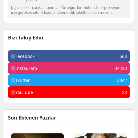
[…] nitelikleri açıkça tanımlar. Örneğin, bir mühendislik pozisyonu
için gereken nitelik kodu, mühendislik fakültesinden mezun...
Bizi Takip Edin
Facebook
563
Instagram
34223
Twitter
3342
YouTube
23
Son Eklenen Yazılar