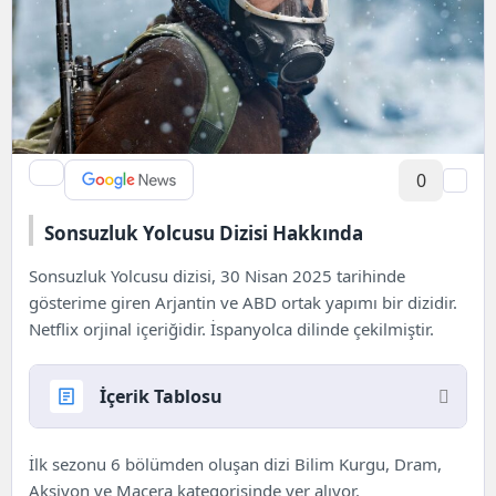
0
Sonsuzluk Yolcusu Dizisi Hakkında
Sonsuzluk Yolcusu dizisi, 30 Nisan 2025 tarihinde
gösterime giren Arjantin ve ABD ortak yapımı bir dizidir.
Netflix
orjinal içeriğidir. İspanyolca dilinde çekilmiştir.
İçerik Tablosu
Sonsuzluk Yolcusu Dizisi Hakkında
İlk sezonu 6 bölümden oluşan dizi Bilim Kurgu, Dram,
Sonsuzluk Yolcusu Dizi Konusu
Aksiyon ve Macera kategorisinde yer alıyor.