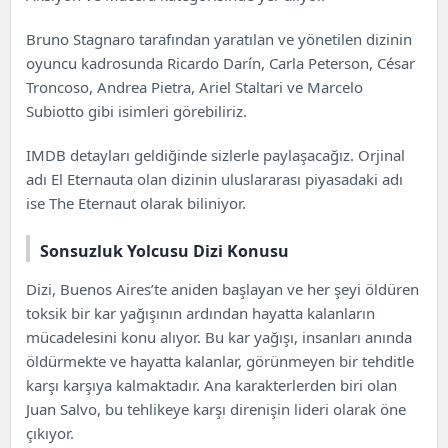
Sonsuzluk Yolcusu Oyuncuları ve Karakterler
Sonsuzluk Yolcusu Teması
Bruno Stagnaro tarafından yaratılan ve yönetilen dizinin
Sonsuzluk Yolcusu Tanıtım Fragmanı
oyuncu kadrosunda Ricardo Darín, Carla Peterson, César
Troncoso, Andrea Pietra, Ariel Staltari ve Marcelo
Subiotto gibi isimleri görebiliriz.
IMDB detayları geldiğinde sizlerle paylaşacağız. Orjinal
adı El Eternauta olan dizinin uluslararası piyasadaki adı
ise The Eternaut olarak biliniyor.
Sonsuzluk Yolcusu Dizi Konusu
Dizi, Buenos Aires’te aniden başlayan ve her şeyi öldüren
toksik bir kar yağışının ardından hayatta kalanların
mücadelesini konu alıyor. Bu kar yağışı, insanları anında
öldürmekte ve hayatta kalanlar, görünmeyen bir tehditle
karşı karşıya kalmaktadır. Ana karakterlerden biri olan
Juan Salvo, bu tehlikeye karşı direnişin lideri olarak öne
çıkıyor.