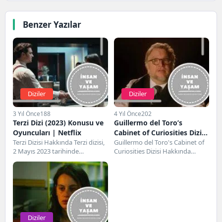
Benzer Yazılar
Diziler
Diziler
3 Yıl Önce
188
4 Yıl Önce
202
Terzi Dizi (2023) Konusu ve
Guillermo del Toro’s
Oyuncuları | Netflix
Cabinet of Curiosities Dizisi
Terzi Dizisi Hakkında Terzi dizisi,
| Netflix
Guillermo del Toro's Cabinet of
2 Mayıs 2023 tarihinde
Curiosities Dizisi Hakkında
gösterime giren Türk yapımı bir
Guillermo del Toro's Cabinet of
dizidir....
Curiosities dizisi,...
Diziler