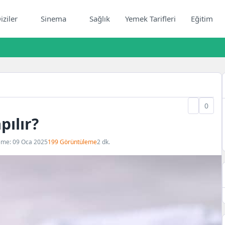
iziler
Sinema
Sağlık
Yemek Tarifleri
Eğitim
0
pılır?
eme: 09 Oca 2025
199 Görüntüleme
2 dk.