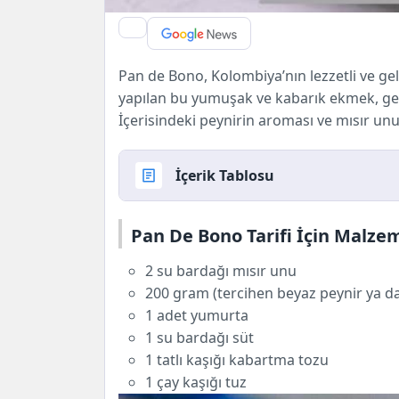
Pan de Bono, Kolombiya’nın lezzetli ve gele
yapılan bu yumuşak ve kabarık ekmek, gene
İçerisindeki peynirin aroması ve mısır unun
İçerik Tablosu
Pan De Bono Tarifi İçin Malzemeler
Pan De Bono Tarifi İçin Malze
Pan De Bono Yemeği Nasıl Yapılır?
Tarif Hazırlama Süresi
2 su bardağı
mısır unu
Kaç Kişilik
200 gram (tercihen beyaz peynir ya d
Besin Değerleri (Bir Porsiyon İçin)
1 adet yumurta
Gerekli Araç & Gereçler
1 su bardağı süt
Tarifi Hazırlamanın Püf Noktaları
1 tatlı kaşığı kabartma tozu
Veganlar İçin Öneriler
1 çay kaşığı tuz