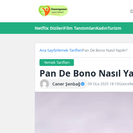
D
Netflix Dizileri
Film Tanıtımları
Kadın
Turizm
Ana Sayfa
Yemek Tarifleri
Pan De Bono Nasıl Yapılır?
Yemek Tarifleri
Pan De Bono Nasıl Ya
Caner Şenbağ
09 Oca 2025 18:10
Güncell