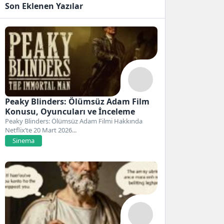
Son Eklenen Yazılar
Peaky Blinders: Ölümsüz Adam Film
Konusu, Oyuncuları ve İnceleme
Peaky Blinders: Ölümsüz Adam Filmi Hakkında
Netflix’te 20 Mart 2026...
Sinema