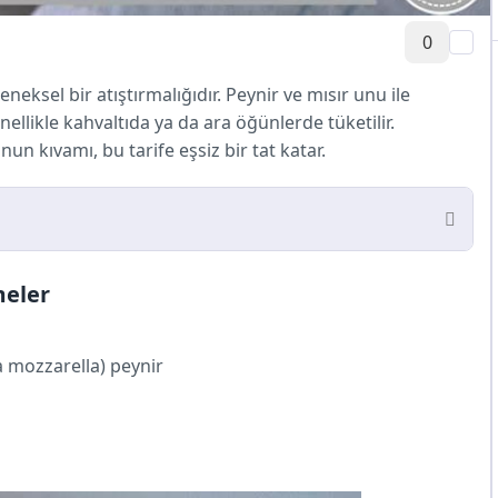
0
neksel bir atıştırmalığıdır. Peynir ve mısır unu ile
llikle kahvaltıda ya da ara öğünlerde tüketilir.
un kıvamı, bu tarife eşsiz bir tat katar.
meler
a mozzarella) peynir