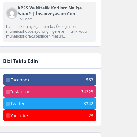
KPSS Ve Nitelik Kodları: Ne İşe
Yarar? | İnsanveyasam.com
1 yıl önce
[…] nitelikleri açıkça tanımlar. Örneğin, bir
mühendislik pozisyonu için gereken nitelik kodu,
mühendislik fakültesinden mezun...
Bizi Takip Edin
Facebook
563
Instagram
34223
Twitter
3342
YouTube
23