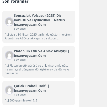
Son Yorumlar
Sonsuzluk Yolcusu (2025) Dizi
Konusu Ve Oyuncuları | Netflix |
İnsanveyasam.com
5 ay önce
[…] dizisi, 30 Nisan 2025 tarihinde gösterime giren
Arjantin ve ABD ortak yapımı bir dizidir....
Platon'un Etik Ve Ahlak Anlayışı |
İnsanveyasam.com
5 ay önce
[…] Platon‘un etik görüşü ve ahlaki sorumluluğu,
insanın içsel dünyasını dönüştürerek dış dünyaya
olumlu bir...
Çatlak Brokoli Tarifi |
İnsanveyasam.com
1 yıl önce
[…] 500 gram brokoli […]