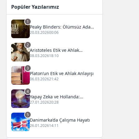
Popüler Yazılarımız
1
Peaky Blinders: Ölümsüz Adam
Film Konusu, Oyuncuları ve
20.03.2026
00:06
İnceleme
2
Aristoteles Etik ve Ahlak
Felsefesi
08.03.2026
18:10
3
Platon’un Etik ve Ahlak Anlayışı
06.03.2026
21:42
4
Yapay Zeka ve Hollanda:
Fırsatlar ve Zorluklar
27.01.2026
20:28
5
Danimarka’da Çalışma Hayatı
26.01.2026
14:11