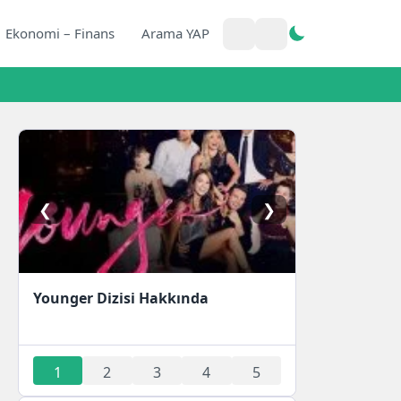
Ekonomi – Finans
Arama YAP
❮
❯
Younger Dizisi Hakkında
1
2
3
4
5