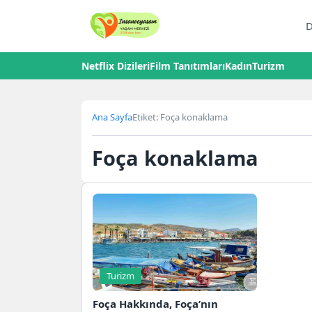
D
Netflix Dizileri
Film Tanıtımları
Kadın
Turizm
Ana Sayfa
Etiket: Foça konaklama
Foça konaklama
Turizm
Foça Hakkında, Foça’nın