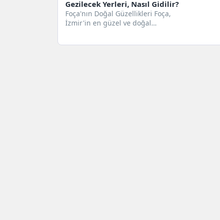
Gezilecek Yerleri, Nasıl Gidilir?
Foça'nın Doğal Güzellikleri Foça,
İzmir'in en güzel ve doğal
yerlerinden biridir. Foça'nın
muhteşem plajları ve...