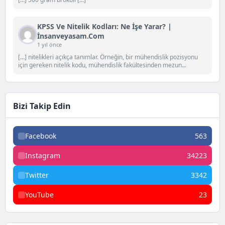
KPSS Ve Nitelik Kodları: Ne İşe Yarar? |
İnsanveyasam.com
1 yıl önce
[…] nitelikleri açıkça tanımlar. Örneğin, bir mühendislik pozisyonu
için gereken nitelik kodu, mühendislik fakültesinden mezun...
Bizi Takip Edin
Facebook
563
Instagram
34223
Twitter
3342
YouTube
23