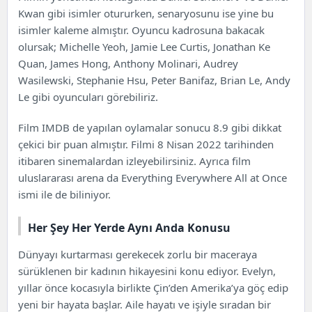
Her Şey Her Yerde Aynı Anda Konusu
Kwan gibi isimler otururken, senaryosunu ise yine bu
Her Şey Her Yerde Aynı Anda Oyuncuları ve
isimler kaleme almıştır. Oyuncu kadrosuna bakacak
Karakterler
olursak; Michelle Yeoh, Jamie Lee Curtis, Jonathan Ke
Quan, James Hong, Anthony Molinari, Audrey
Wasilewski, Stephanie Hsu, Peter Banifaz, Brian Le, Andy
Le gibi oyuncuları görebiliriz.
Film
IMDB
de yapılan oylamalar sonucu 8.9 gibi dikkat
çekici bir puan almıştır. Filmi 8 Nisan 2022 tarihinden
itibaren sinemalardan izleyebilirsiniz. Ayrıca film
uluslararası arena da Everything Everywhere All at Once
ismi ile de biliniyor.
Her Şey Her Yerde Aynı Anda Konusu
Dünyayı kurtarması gerekecek zorlu bir maceraya
sürüklenen bir kadının hikayesini konu ediyor. Evelyn,
yıllar önce kocasıyla birlikte Çin’den Amerika’ya göç edip
yeni bir hayata başlar. Aile hayatı ve işiyle sıradan bir