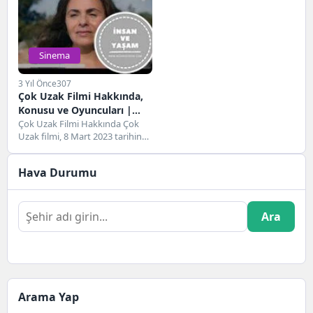
Sinema
3 Yıl Önce
307
Çok Uzak Filmi Hakkında,
Konusu ve Oyuncuları |
Netflix
Çok Uzak Filmi Hakkında Çok
Uzak filmi, 8 Mart 2023 tarihinde
gösterime giren Almanya
yapımı...
Hava Durumu
Ara
Arama Yap