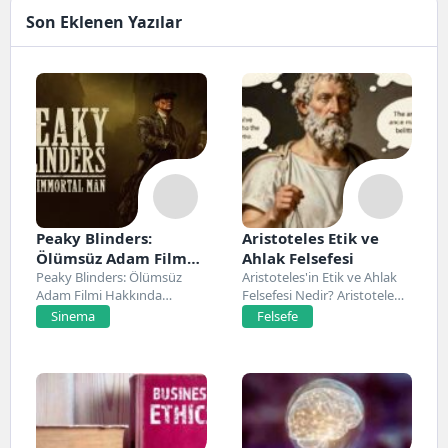
Son Eklenen Yazılar
Peaky Blinders:
Aristoteles Etik ve
Ölümsüz Adam Film
Ahlak Felsefesi
Konusu, Oyuncuları
Peaky Blinders: Ölümsüz
Aristoteles'in Etik ve Ahlak
Adam Filmi Hakkında
Felsefesi Nedir? Aristoteles,
ve İnceleme
Netflix’te 20 Mart 2026...
Antik Yunan felsefesinin...
Sinema
Felsefe