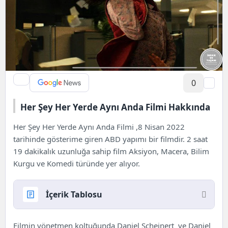
0
Her Şey Her Yerde Aynı Anda Filmi Hakkında
Her Şey Her Yerde Aynı Anda Filmi ,8
Nisan
2022
tarihinde gösterime giren ABD yapımı bir filmdir. 2 saat
19 dakikalık uzunluğa sahip film Aksiyon, Macera, Bilim
Kurgu ve Komedi türünde yer alıyor.
İçerik Tablosu
Her Şey Her Yerde Aynı Anda Filmi Hakkında
Filmin yönetmen koltuğunda Daniel Scheinert ve Daniel