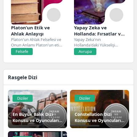
Platon’un Etik ve
Yapay Zeka ve
Ahlak Anlayışı
Hollanda: Fırsatlar ve
Platon'un Ahlak Felsefesi ve
Zorluklar
Yapay Zeka'nın
Onun Anlamı Platon'un etik
Hollanda'daki Yükselişi
ve ahlak...
Hollanda, son yıllarda yapay
Felsefe
Avrupa
zeka alanında...
Rasgele Dizi
Diziler
Diziler
En Büyük Balık Dizi
Constellation Dizi
Konusu ve Oyuncuları |
Konusu ve Oyuncuları |
Netflix
Apple Tv+