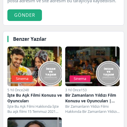
posta adresim ve site adresim bu tarayıcıya kaydedilsin.
GÖNDER
Benzer Yazılar
Sinema
Sinema
5 Yıl Önce
248
3 Yıl Önce
153
İşte Bu Aşk Filmi Konusu ve
Bir Zamanların Yıldızı Film
Oyuncuları
Konusu ve Oyuncuları |
İşte Bu Aşk Filmi Hakkında İşte
Netflix
Bir Zamanların Yıldızı Filmi
Bu aşk filmi 15 Temmuz 2021
Hakkında Bir Zamanların Yıldızı
tarihinde yayına girmiş...
filmi, 11 Ekim 2023 tarihinde
gösterime giren...