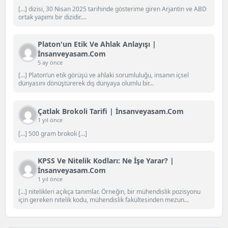
[…] dizisi, 30 Nisan 2025 tarihinde gösterime giren Arjantin ve ABD
ortak yapımı bir dizidir....
Platon'un Etik Ve Ahlak Anlayışı |
İnsanveyasam.com
5 ay önce
[…] Platon‘un etik görüşü ve ahlaki sorumluluğu, insanın içsel
dünyasını dönüştürerek dış dünyaya olumlu bir...
Çatlak Brokoli Tarifi | İnsanveyasam.com
1 yıl önce
[…] 500 gram brokoli […]
KPSS Ve Nitelik Kodları: Ne İşe Yarar? |
İnsanveyasam.com
1 yıl önce
[…] nitelikleri açıkça tanımlar. Örneğin, bir mühendislik pozisyonu
için gereken nitelik kodu, mühendislik fakültesinden mezun...