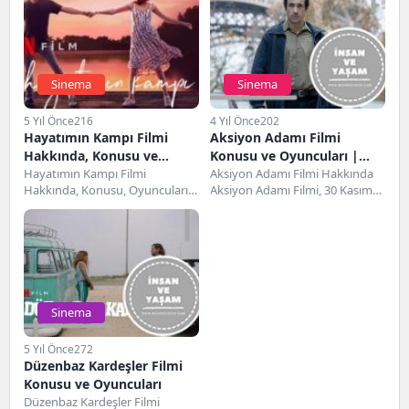
Sinema
Sinema
5 Yıl Önce
216
4 Yıl Önce
202
Hayatımın Kampı Filmi
Aksiyon Adamı Filmi
Hakkında, Konusu ve
Konusu ve Oyuncuları |
Oyuncuları
Hayatımın Kampı Filmi
Netflix
Aksiyon Adamı Filmi Hakkında
Hakkında, Konusu, Oyuncuları,
Aksiyon Adamı Filmi, 30 Kasım
Karakterler, Cast, Detaylar,
2022 tarihinde gösterime giren
İnceleme ve IMDB puan gibi bir...
İspanya yapımı...
Sinema
5 Yıl Önce
272
Düzenbaz Kardeşler Filmi
Konusu ve Oyuncuları
Düzenbaz Kardeşler Filmi