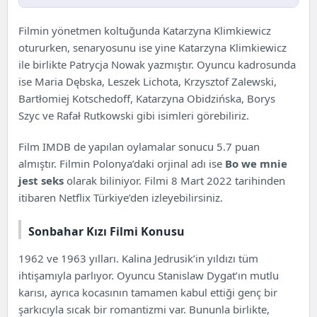
Sonbahar Kızı Filmi Hakkında
Filmin yönetmen koltuğunda Katarzyna Klimkiewicz
Sonbahar Kızı Filmi Konusu
otururken, senaryosunu ise yine Katarzyna Klimkiewicz
Sonbahar Kızı Oyuncuları ve Karakterleri
ile birlikte Patrycja Nowak yazmıştır. Oyuncu kadrosunda
ise Maria Dębska, Leszek Lichota, Krzysztof Zalewski,
Bartłomiej Kotschedoff, Katarzyna Obidzińska, Borys
Szyc ve Rafał Rutkowski gibi isimleri görebiliriz.
Film
IMDB
de yapılan oylamalar sonucu 5.7 puan
almıştır. Filmin Polonya’daki orjinal adı ise
Bo we mnie
jest seks
olarak biliniyor. Filmi 8
Mart
2022 tarihinden
itibaren Netflix Türkiye’den izleyebilirsiniz.
Sonbahar Kızı Filmi Konusu
1962 ve 1963 yılları. Kalina Jedrusik’in yıldızı tüm
ihtişamıyla parlıyor. Oyuncu Stanislaw Dygat’ın mutlu
karısı, ayrıca kocasının tamamen kabul ettiği genç bir
şarkıcıyla sıcak bir romantizmi var. Bununla birlikte,