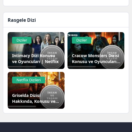
Rasgele Dizi
Diziler
Diziler
Intimacy Dizi Konusu
Cracow Monsters Dizisi
ve Oyuncuları | Netflix
Konusu ve Oyuncuları |
Netflix
Netflix Dizileri
Griselda Dizisi
Hakkında, Konusu ve
Oyuncuları | Netflix