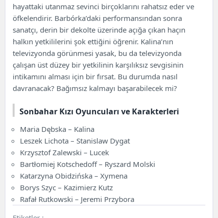
hayattaki utanmaz sevinci birçoklarını rahatsız eder ve
öfkelendirir. Barbórka’daki performansından sonra
sanatçı, derin bir dekolte üzerinde açığa çıkan haçın
halkın yetkililerini şok ettiğini öğrenir. Kalina’nın
televizyonda görünmesi yasak, bu da televizyonda
çalışan üst düzey bir yetkilinin karşılıksız sevgisinin
intikamını alması için bir fırsat. Bu durumda nasıl
davranacak? Bağımsız kalmayı başarabilecek mi?
Sonbahar Kızı Oyuncuları ve Karakterleri
Maria Dębska – Kalina
Leszek Lichota – Stanislaw Dygat
Krzysztof Zalewski – Lucek
Bartłomiej Kotschedoff – Ryszard Molski
Katarzyna Obidzińska – Xymena
Borys Szyc – Kazimierz Kutz
Rafał Rutkowski – Jeremi Przybora
Etiketler :