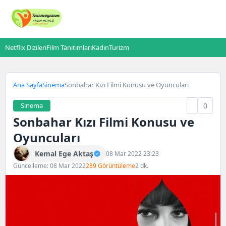
Netflix Dizileri
Film Tanıtımları
Kadın
Turizm
Ana Sayfa
Sinema
Sonbahar Kızı Filmi Konusu ve Oyuncuları
Sinema
0
Sonbahar Kızı Filmi Konusu ve
Oyuncuları
Kemal Ege Aktaş
08 Mar 2022 23:23
Güncelleme: 08 Mar 2022
289 Görüntüleme
2 dk.