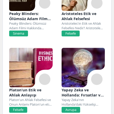
Peaky Blinders:
Aristoteles Etik ve
Ölümsüz Adam Film
Ahlak Felsefesi
Konusu, Oyuncuları
Peaky Blinders: Ölümsüz
Aristoteles'in Etik ve Ahlak
Adam Filmi Hakkında
Felsefesi Nedir? Aristoteles,
ve İnceleme
Netflix’te 20 Mart 2026...
Antik Yunan felsefesinin...
Sinema
Felsefe
Platon’un Etik ve
Yapay Zeka ve
Ahlak Anlayışı
Hollanda: Fırsatlar ve
Platon'un Ahlak Felsefesi ve
Zorluklar
Yapay Zeka'nın
Onun Anlamı Platon'un etik
Hollanda'daki Yükselişi
ve ahlak...
Hollanda, son yıllarda yapay
Felsefe
Avrupa
zeka alanında...