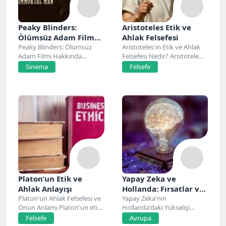
Peaky Blinders:
Aristoteles Etik ve
Ölümsüz Adam Film
Ahlak Felsefesi
Konusu, Oyuncuları
Peaky Blinders: Ölümsüz
Aristoteles'in Etik ve Ahlak
Adam Filmi Hakkında
Felsefesi Nedir? Aristoteles,
ve İnceleme
Netflix’te 20 Mart 2026...
Antik Yunan felsefesinin...
Sinema
Felsefe
Platon’un Etik ve
Yapay Zeka ve
Ahlak Anlayışı
Hollanda: Fırsatlar ve
Platon'un Ahlak Felsefesi ve
Zorluklar
Yapay Zeka'nın
Onun Anlamı Platon'un etik
Hollanda'daki Yükselişi
ve ahlak...
Hollanda, son yıllarda yapay
Felsefe
Avrupa
zeka alanında...