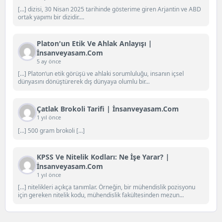
[…] dizisi, 30 Nisan 2025 tarihinde gösterime giren Arjantin ve ABD
ortak yapımı bir dizidir....
Platon'un Etik Ve Ahlak Anlayışı |
İnsanveyasam.com
5 ay önce
[…] Platon‘un etik görüşü ve ahlaki sorumluluğu, insanın içsel
dünyasını dönüştürerek dış dünyaya olumlu bir...
Çatlak Brokoli Tarifi | İnsanveyasam.com
1 yıl önce
[…] 500 gram brokoli […]
KPSS Ve Nitelik Kodları: Ne İşe Yarar? |
İnsanveyasam.com
1 yıl önce
[…] nitelikleri açıkça tanımlar. Örneğin, bir mühendislik pozisyonu
için gereken nitelik kodu, mühendislik fakültesinden mezun...