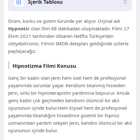
İçerik Tablosu
Hipnotizma Filmi Hakkında
Dram, korku ve gizem türünde yer alıyor. Orjinal adı
Hipnotizma Filmi Konusu
Hypnotic
olan film 88 dakikadan oluşmaktadır. Filmi 27
Hipnotizma Filmi Oyuncuları
Ekim 2021 tarihinden itibaren
Netflix
Türkiye’den
izleyebilirsiniz. Filmin
IMDB
detayları geldiğinde sizlerle
paylaşacağız.
Hipnotizma Filmi Konusu
Genç bir kadın olan Jenn hem özel hem de profesyonel
yaşamında sorunlar yaşar. Kendisini tıkanmış hisseden
Jenn, ünlü bir hipnoterapistin yardımına başvurur. Ancak
genç kadın çok geçmeden kendisini ölümcül bir akıl
oyununun içinde bulur.Hem kişisel hem de profesyonel
yaşamında tıkandığını hissedince gizemli bir hipnoz
uzmanından yardım isteyen Jenn, kendini ölümcül bir akıl
oyununun içinde bulur.