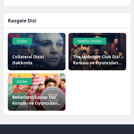
Rasgele Dizi
Diziler
Netflix Dizileri
Collateral Dizisi
The Midnight Club Dizi
Hakkında
Konusu ve Oyuncuları |
Netflix
Diziler
Bekarların Savaşı Dizi
Konusu ve Oyuncuları |
Netflix