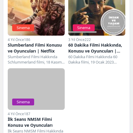
Sinema
Sinema
4 Yıl Önce
186
3 Yıl Önce
222
Slumberland Filmi Konusu
60 Dakika Filmi Hakkında,
ve Oyuncuları | Netflix
Konusu ve Oyuncuları |
Slumberland Filmi Hakkında
Netflix
60 Dakika Filmi Hakkında 60
Schlummerland filmi, 18 Kasım
Dakika filmi, 19 Ocak 2023
2022 tarihinde gösterime giren
tarihinde gösterime giren
ABD yapımı bir dizidir....
Almanya yapımı...
Sinema
4 Yıl Önce
187
İlk Seans NMSM Filmi
Konusu ve Oyuncuları
İlk Seans NMSM Filmi Hakkında