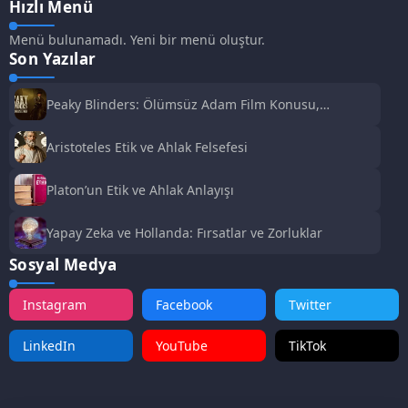
Hızlı Menü
Menü bulunamadı. Yeni bir menü oluştur.
Son Yazılar
Peaky Blinders: Ölümsüz Adam Film Konusu,
Oyuncuları ve İnceleme
Aristoteles Etik ve Ahlak Felsefesi
Platon’un Etik ve Ahlak Anlayışı
Yapay Zeka ve Hollanda: Fırsatlar ve Zorluklar
Sosyal Medya
Instagram
Facebook
Twitter
LinkedIn
YouTube
TikTok