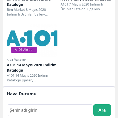
Kataloğu
A101 7 Mayıs 2020 İndirimli
Ürünler Kataloğu [gallery
Bim Market 8 Mayıs 2020
ids="776,777,778,779,780,781,782,783
İndirimli Ürünler [gallery
ids="787,788,789,790,791"]
A101 Aktüel
6 Yıl Önce
281
A101 14 Mayıs 2020 İndirim
Kataloğu
A101 14 Mayıs 2020 İndirim
Kataloğu [gallery
ids="848,849,850,851,852,853,854,855,856"]
Hava Durumu
Ara