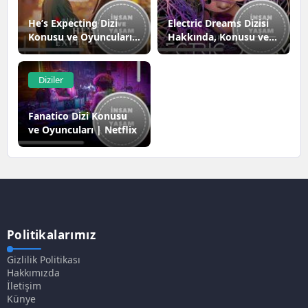
He’s Expecting Dizi
Electric Dreams Dizisi
Konusu ve Oyuncuları |
Hakkında, Konusu ve
Netflix
Oyuncuları
Diziler
Fanatico Dizi Konusu
ve Oyuncuları | Netflix
Politikalarımız
Gizlilik Politikası
Hakkımızda
İletişim
Künye