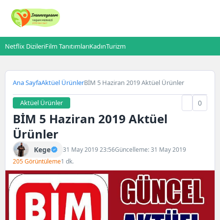
Netflix Dizileri
Film Tanıtımları
Kadın
Turizm
Ana Sayfa
Aktüel Ürünler
BİM 5 Haziran 2019 Aktüel Ürünler
Aktüel Ürünler
0
BİM 5 Haziran 2019 Aktüel
Ürünler
Kege
31 May 2019 23:56
Güncelleme: 31 May 2019
205 Görüntüleme
1 dk.