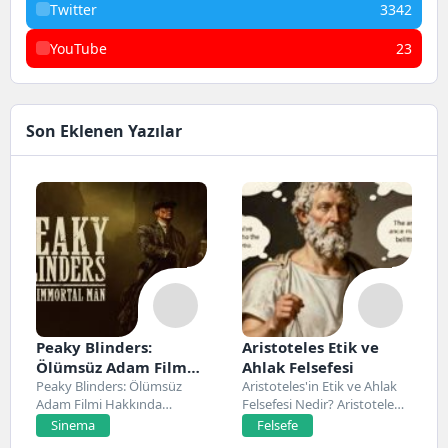
Twitter
3342
YouTube
23
Son Eklenen Yazılar
Peaky Blinders:
Aristoteles Etik ve
Ölümsüz Adam Film
Ahlak Felsefesi
Konusu, Oyuncuları
Peaky Blinders: Ölümsüz
Aristoteles'in Etik ve Ahlak
Adam Filmi Hakkında
Felsefesi Nedir? Aristoteles,
ve İnceleme
Netflix’te 20 Mart 2026...
Antik Yunan felsefesinin...
Sinema
Felsefe