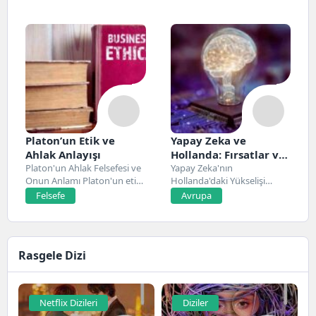
Platon’un Etik ve
Yapay Zeka ve
Ahlak Anlayışı
Hollanda: Fırsatlar ve
Platon'un Ahlak Felsefesi ve
Zorluklar
Yapay Zeka'nın
Onun Anlamı Platon'un etik
Hollanda'daki Yükselişi
ve ahlak...
Hollanda, son yıllarda yapay
Felsefe
Avrupa
zeka alanında...
Rasgele Dizi
Netflix Dizileri
Diziler