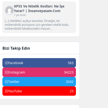
KPSS Ve Nitelik Kodları: Ne İşe
Yarar? | İnsanveyasam.com
1 yıl önce
[…] nitelikleri açıkça tanımlar. Örneğin, bir
mühendislik pozisyonu için gereken nitelik kodu,
mühendislik fakültesinden mezun...
Bizi Takip Edin
Facebook
563
Instagram
34223
Twitter
3342
YouTube
23