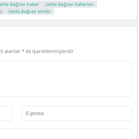
elda Bağcan haber
Selda Bağcan haberleri
ı
Selda Bağcan kimdir
li alanlar
*
ile işaretlenmişlerdir