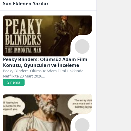
Son Eklenen Yazılar
Peaky Blinders: Ölümsüz Adam Film
Konusu, Oyuncuları ve İnceleme
Peaky Blinders: Ölümsüz Adam Filmi Hakkında
Netflix’te 20 Mart 2026...
Sinema