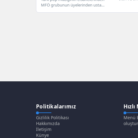
başarılı sa
MFÖ grubunun üyelerinden usta
müzisyen Kanser Tedavisi görmeye
başladı. İstanbul Valiliğince...
Politikalarımız
Hızlı
Gizlilik Politikası
Menü b
Hakkımızda
oluştur
İletişim
Künye