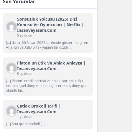
Son Yorumlar
Sonsuzluk Yolcusu (2025) Dizi
Konusu Ve Oyuncuları | Netflix |
İnsanveyasam.com
5 ay önce
[…] dizisi, 30 Nisan 2025 tarihinde gösterime giren
Arjantin ve ABD ortak yapımı bir dizidir....
Platon'un Etik Ve Ahlak Anlayışı |
İnsanveyasam.com
5 ay önce
[…] Platon‘un etik görüşü ve ahlaki sorumluluğu,
insanın içsel dünyasını dönüştürerek dış dünyaya
olumlu bir...
Çatlak Brokoli Tarifi |
İnsanveyasam.com
1 yıl önce
[…] 500 gram brokoli […]