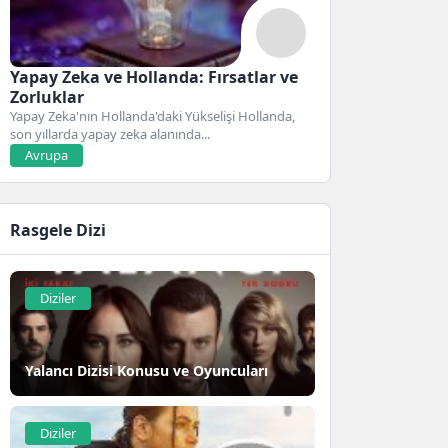
Yapay Zeka ve Hollanda: Fırsatlar ve
Zorluklar
Yapay Zeka'nın Hollanda'daki Yükselişi Hollanda,
son yıllarda yapay zeka alanında...
Avrupa
Rasgele Dizi
Diziler
Yalancı Dizisi Konusu ve Oyuncuları
Diziler