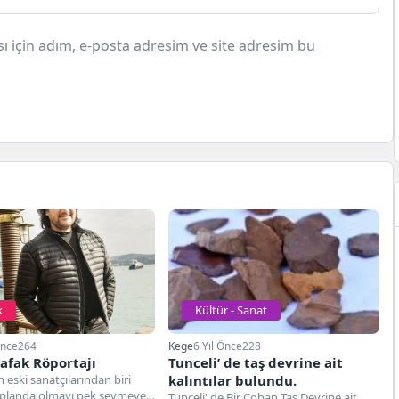
 için adım, e-posta adresim ve site adresim bu
k
Kültür - Sanat
Önce
264
Kege
6 Yıl Önce
228
afak Röportajı
Tunceli’ de taş devrine ait
n eski sanatçılarından biri
kalıntılar bulundu.
nplanda olmayı pek sevmeyen
Tunceli' de Bir Çoban Taş Devrine ait