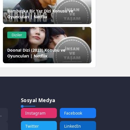
Bambaşka Bir Yaz Dizi Konusu ve
Oyuncuları | Netflix
Diziler
Doona! Dizi (2023) Konusu ve
Oyuncuları | Netflix
Sosyal Medya
Instagram
Facebook
Twitter
LinkedIn