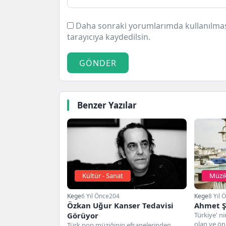
Daha sonraki yorumlarımda kullanılması
tarayıcıya kaydedilsin.
GÖNDER
Benzer Yazılar
Kültür - Sanat
Müzi
Kege
6 Yıl Önce
204
Kege
8 Yıl 
Özkan Uğur Kanser Tedavisi
Ahmet Ş
Görüyor
Türkiye' ni
olan ve ö
Türk pop müziğinin efsanelerinden