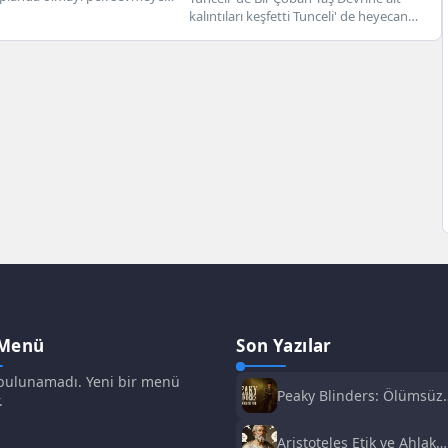
natçı Ahmet Şafak...
kalıntıları keşfetti Tunceli' de heyecan
verici keşif yaşandı....
 Menü
Son Yazılar
ulunamadı. Yeni bir menü
Peaky Blinders: Ölümsüz
.
Adam Film Konusu,
Oyuncuları ve İnceleme
Aristoteles Etik ve Ahlak