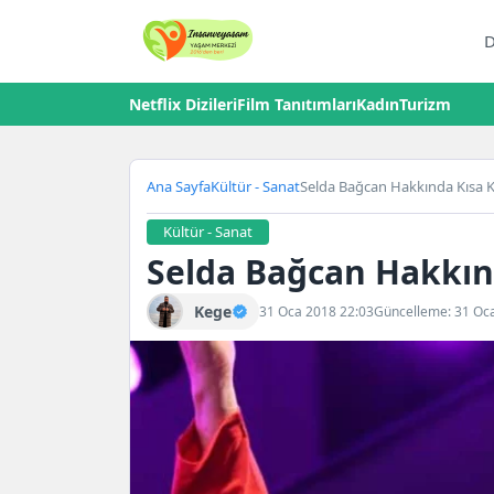
D
Netflix Dizileri
Film Tanıtımları
Kadın
Turizm
Ana Sayfa
Kültür - Sanat
Selda Bağcan Hakkında Kısa K
Kültür - Sanat
Selda Bağcan Hakkın
Kege
31 Oca 2018 22:03
Güncelleme: 31 Oc