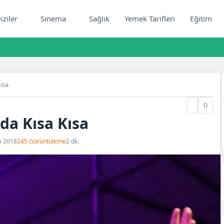
iziler
Sinema
Sağlık
Yemek Tarifleri
Eğitim
ısa
0
da Kısa Kısa
a 2018
245 Görüntüleme
2 dk.