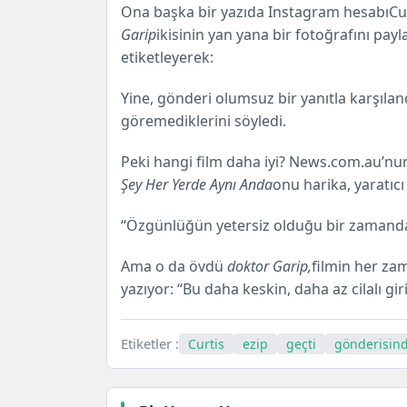
Ona başka bir yazıda
Instagram hesabı
Cu
Garip
ikisinin yan yana bir fotoğrafını payl
etiketleyerek:
Yine, gönderi olumsuz bir yanıtla karşılan
göremediklerini söyledi.
Peki hangi film daha iyi? News.com.au’nu
Şey Her Yerde Aynı Anda
onu harika, yaratıcı
“Özgünlüğün yetersiz olduğu bir zamanda 
Ama o da övdü
doktor Garip,
filmin her z
yazıyor: “Bu daha keskin, daha az cilalı gir
Etiketler :
Curtis
ezip
geçti
gönderisin