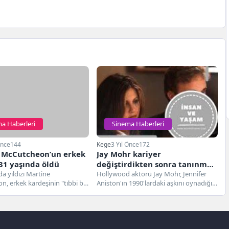
a Haberleri
Sinema Haberleri
Önce
144
Kege
3 Yıl Önce
172
 McCutcheon’un erkek
Jay Mohr kariyer
31 yaşında öldü
değiştirdikten sonra tanınmaz
da yıldızı Martine
hale geldi
Hollywood aktörü Jay Mohr, Jennifer
, erkek kardeşinin "tıbbi bir
Aniston'ın 1990'lardaki aşkını oynadığı
olmadan" ölmesinin ardından
günlerden beri tamamen tanınmaz
lp...
görünüyor.52 yaşındaki...