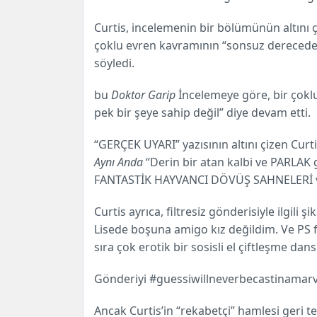
Curtis, incelemenin bir bölümünün altını ç
çoklu evren kavramının “sonsuz derecede d
söyledi.
bu
Doktor Garip
İncelemeye göre, bir çoklu
pek bir şeye sahip değil” diye devam etti.
“GERÇEK UYARI” yazısının altını çizen Curt
Aynı Anda
“Derin bir atan kalbi ve PARLA
FANTASTİK HAYVANCI DÖVÜŞ SAHNELERİ
Curtis ayrıca, filtresiz gönderisiyle ilgili
Lisede boşuna amigo kız değildim. Ve PS 
sıra çok erotik bir sosisli el çiftleşme dans
Gönderiyi ️#guessiwillneverbecastinamarve
Ancak Curtis’in “rekabetçi” hamlesi geri te