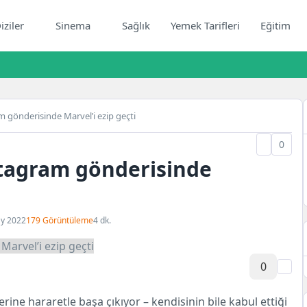
iziler
Sinema
Sağlık
Yemek Tarifleri
Eğitim
m gönderisinde Marvel’i ezip geçti
0
stagram gönderisinde
ay 2022
179 Görüntüleme
4 dk.
0
erine hararetle başa çıkıyor – kendisinin bile kabul ettiği