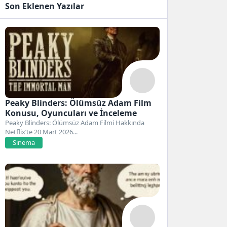
Son Eklenen Yazılar
Peaky Blinders: Ölümsüz Adam Film
Konusu, Oyuncuları ve İnceleme
Peaky Blinders: Ölümsüz Adam Filmi Hakkında
Netflix’te 20 Mart 2026...
Sinema