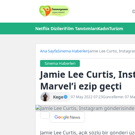
D
Netflix Dizileri
Film Tanıtımları
Kadın
Turizm
Ana Sayfa
Sinema Haberleri
Jamie Lee Curtis, Instagra
Sinema Haberleri
Jamie Lee Curtis, In
Marvel’i ezip geçti
Kege
07 May 2022 07:23
Güncelleme: 07 M
Jamie Lee Curtis, açık sözlü bir gönderi üz