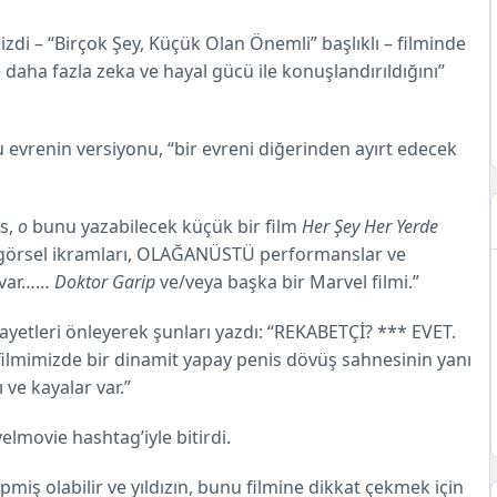
izdi – “Birçok Şey, Küçük Olan Önemli” başlıklı – filminde
aha fazla zeka ve hayal gücü ile konuşlandırıldığını”
 evrenin versiyonu, “bir evreni diğerinden ayırt edecek
is,
o
bunu yazabilecek küçük bir film
Her Şey Her Yerde
K görsel ikramları, OLAĞANÜSTÜ performanslar ve
 var……
Doktor Garip
ve/veya başka bir Marvel filmi.”
 şikayetleri önleyerek şunları yazdı: “REKABETÇİ? *** EVET.
filmimizde bir dinamit yapay penis dövüş sahnesinin yanı
ı ve kayalar var.”
lmovie hashtag’iyle bitirdi.
pmiş olabilir ve yıldızın, bunu filmine dikkat çekmek için