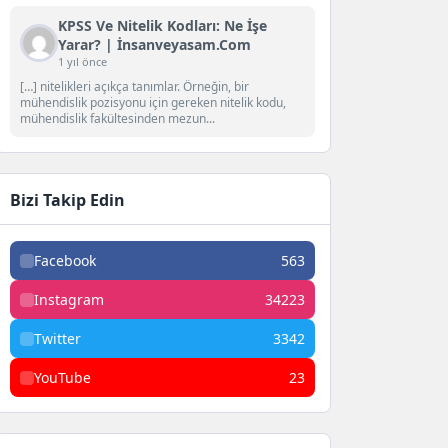
KPSS Ve Nitelik Kodları: Ne İşe
Yarar? | İnsanveyasam.com
1 yıl önce
[…] nitelikleri açıkça tanımlar. Örneğin, bir
mühendislik pozisyonu için gereken nitelik kodu,
mühendislik fakültesinden mezun...
Bizi Takip Edin
Facebook
563
Instagram
34223
Twitter
3342
YouTube
23