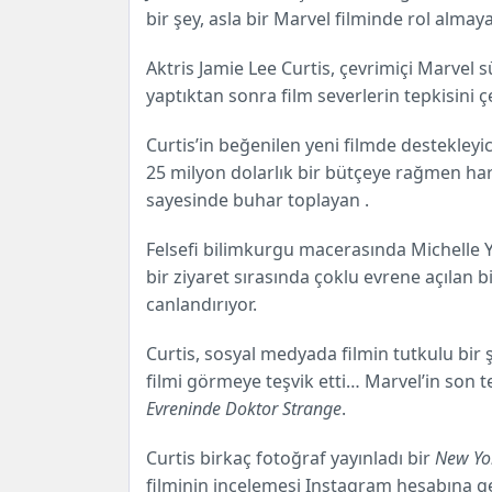
bir şey, asla bir Marvel filminde rol almay
Aktris Jamie Lee Curtis, çevrimiçi Marvel 
yaptıktan sonra film severlerin tepkisini ç
Curtis’in beğenilen yeni filmde destekleyic
25 milyon dolarlık bir bütçeye rağmen har
sayesinde buhar toplayan .
Felsefi bilimkurgu macerasında Michelle Y
bir ziyaret sırasında çoklu evrene açılan 
canlandırıyor.
Curtis, sosyal medyada filmin tutkulu bir 
filmi görmeye teşvik etti… Marvel’in son te
Evreninde Doktor Strange
.
Curtis
birkaç fotoğraf yayınladı
bir
New Yo
filminin incelemesi Instagram hesabına ge