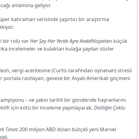
acağı anlamına geliyor.
süper kahraman serisinde şaşırtıcı bir araştırma
ekiyor.
i bir rolü var
Her Şey Her Yerde Aynı Anda
Nispeten küçük
ika incelemeler ve kulaktan kulağa yayılan sözler
eoh, vergi acentesine (Curtis tarafından oynanan) stresli
bir portala rastlayan, geveze bir Asyalı-Amerikalı göçmeni
şampiyonu – ve yakın tarihli bir gönderide hayranlarını
klifi için kötü bir inceleme yayınlayarak,
Deliliğin Çoklu
rk Times
200 milyon ABD doları bütçeli yeni Marvel
ldi.