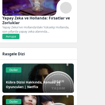
Yapay Zeka ve Hollanda: Fırsatlar ve
Zorluklar
Yapay Zeka'nın Hollanda'daki Yükselişi Hollanda,
son yıllarda yapay zeka alanında...
Avrupa
Rasgele Dizi
Diziler
Kübra Dizisi Hakkında, Konusu ve
Oyuncuları | Netflix
Diziler