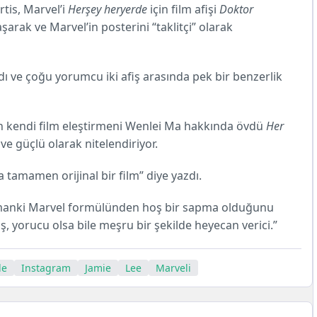
rtis, Marvel’i
Herşey heryerde
için film afişi
Doktor
aşarak ve Marvel’in posterini “taklitçi” olarak
dı ve çoğu yorumcu iki afiş arasında pek bir benzerlik
n kendi film eleştirmeni Wenlei Ma hakkında övdü
Her
 ve güçlü olarak nitelendiriyor.
tamamen orijinal bir film” diye yazdı.
amanki Marvel formülünden hoş bir sapma olduğunu
iş, yorucu olsa bile meşru bir şekilde heyecan verici.”
de
Instagram
Jamie
Lee
Marveli