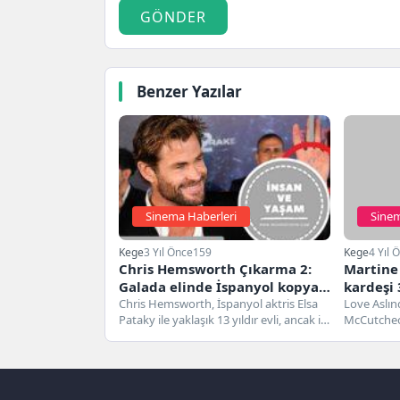
GÖNDER
Benzer Yazılar
Sinema Haberleri
Sinem
Kege
3 Yıl Önce
159
Kege
4 Yıl 
Chris Hemsworth Çıkarma 2:
Martine
Galada elinde İspanyol kopya
kardeşi 
notları yazan bir yıldız
Chris Hemsworth, İspanyol aktris Elsa
Love Aslın
Pataky ile yaklaşık 13 yıldır evli, ancak iş
McCutcheon
yakalandı
ana dilini...
açıklama 
yaşadığı ka