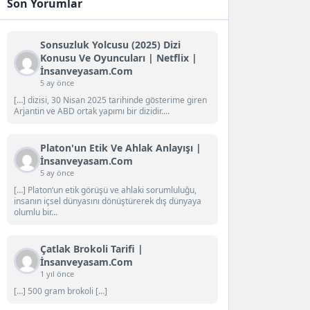
Son Yorumlar
Sonsuzluk Yolcusu (2025) Dizi
Konusu Ve Oyuncuları | Netflix |
İnsanveyasam.com
5 ay önce
[…] dizisi, 30 Nisan 2025 tarihinde gösterime giren
Arjantin ve ABD ortak yapımı bir dizidir....
Platon'un Etik Ve Ahlak Anlayışı |
İnsanveyasam.com
5 ay önce
[…] Platon‘un etik görüşü ve ahlaki sorumluluğu,
insanın içsel dünyasını dönüştürerek dış dünyaya
olumlu bir...
Çatlak Brokoli Tarifi |
İnsanveyasam.com
1 yıl önce
[…] 500 gram brokoli […]