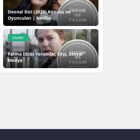
Doona! Dizi (2023) Konusu ve
Oyuncuları | Netflix
Diziler
Fatma Dizisi Yorumlar, Ekşi, Sosyal
Medya