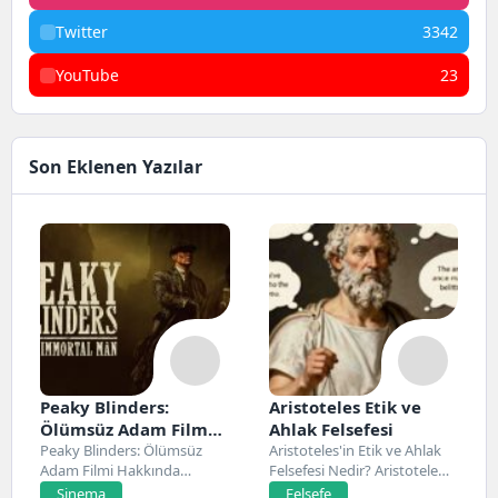
Twitter
3342
YouTube
23
Son Eklenen Yazılar
Peaky Blinders:
Aristoteles Etik ve
Ölümsüz Adam Film
Ahlak Felsefesi
Konusu, Oyuncuları
Peaky Blinders: Ölümsüz
Aristoteles'in Etik ve Ahlak
Adam Filmi Hakkında
Felsefesi Nedir? Aristoteles,
ve İnceleme
Netflix’te 20 Mart 2026...
Antik Yunan felsefesinin...
Sinema
Felsefe