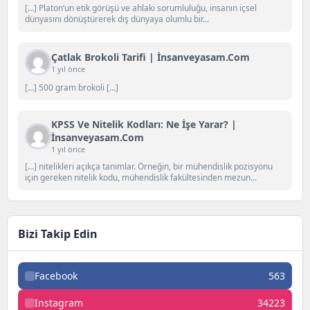
[…] Platon‘un etik görüşü ve ahlaki sorumluluğu, insanın içsel
dünyasını dönüştürerek dış dünyaya olumlu bir...
Çatlak Brokoli Tarifi | İnsanveyasam.com
1 yıl önce
[…] 500 gram brokoli […]
KPSS Ve Nitelik Kodları: Ne İşe Yarar? |
İnsanveyasam.com
1 yıl önce
[…] nitelikleri açıkça tanımlar. Örneğin, bir mühendislik pozisyonu
için gereken nitelik kodu, mühendislik fakültesinden mezun...
Bizi Takip Edin
Facebook
563
Instagram
34223