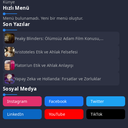
Künye
Hızlı Menü
Menü bulunamadı. Yeni bir menü oluştur.
Son Yazılar
Peaky Blinders: Ölümsüz Adam Film Konusu,
Oyuncuları ve İnceleme
Aristoteles Etik ve Ahlak Felsefesi
Platon’un Etik ve Ahlak Anlayışı
Yapay Zeka ve Hollanda: Fırsatlar ve Zorluklar
Sosyal Medya
Instagram
Facebook
Twitter
LinkedIn
YouTube
TikTok