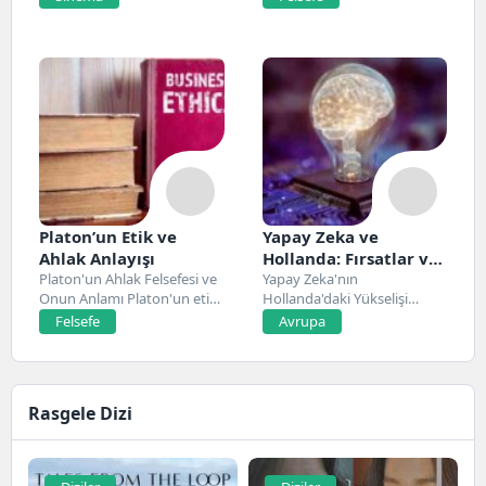
Platon’un Etik ve
Yapay Zeka ve
Ahlak Anlayışı
Hollanda: Fırsatlar ve
Platon'un Ahlak Felsefesi ve
Zorluklar
Yapay Zeka'nın
Onun Anlamı Platon'un etik
Hollanda'daki Yükselişi
ve ahlak...
Hollanda, son yıllarda yapay
Felsefe
Avrupa
zeka alanında...
Rasgele Dizi