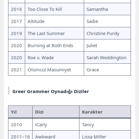
2016
Too Close To Kill
Samantha
2017
Altitude
Sadie
2019
The Last Summer
Christine Purdy
2020
Burning at Both Ends
Juliet
2020
Roe v. Wade
Sarah Weddington
2021
Ölümcül Masumiyet
Grace
Greer Grammer Oynadığı Diziler
Yıl
Dizi
Karakter
2010
iCarly
Tancy
2011–16
Awkward
Lissa Miller