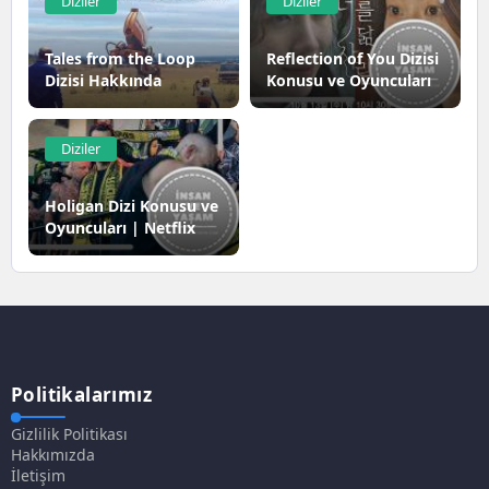
Diziler
Diziler
Tales from the Loop
Reflection of You Dizisi
Dizisi Hakkında
Konusu ve Oyuncuları
Diziler
Holigan Dizi Konusu ve
Oyuncuları | Netflix
Politikalarımız
Gizlilik Politikası
Hakkımızda
İletişim