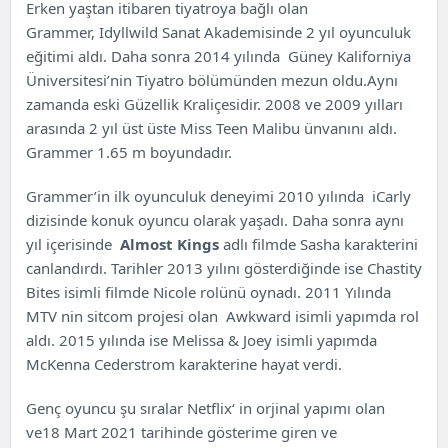
Erken yaştan itibaren tiyatroya bağlı olan
Grammer, Idyllwild Sanat Akademisinde 2 yıl oyunculuk
eğitimi aldı. Daha sonra 2014 yılında Güney Kaliforniya
Üniversitesi’nin Tiyatro bölümünden mezun oldu.Aynı
zamanda eski Güzellik Kraliçesidir. 2008 ve 2009 yılları
arasında 2 yıl üst üste Miss Teen Malibu ünvanını aldı.
Grammer 1.65 m boyundadır.
Grammer’in ilk oyunculuk deneyimi 2010 yılında iCarly
dizisinde konuk oyuncu olarak yaşadı. Daha sonra aynı
yıl içerisinde
Almost Kings
adlı filmde Sasha karakterini
canlandırdı. Tarihler 2013 yılını gösterdiğinde ise Chastity
Bites isimli filmde Nicole rolünü oynadı. 2011 Yılında
MTV nin sitcom projesi olan Awkward isimli yapımda rol
aldı. 2015 yılında ise Melissa & Joey isimli yapımda
McKenna Cederstrom karakterine hayat verdi.
Genç oyuncu şu sıralar
Netflix
‘ in orjinal yapımı olan
ve18 Mart 2021 tarihinde gösterime giren ve