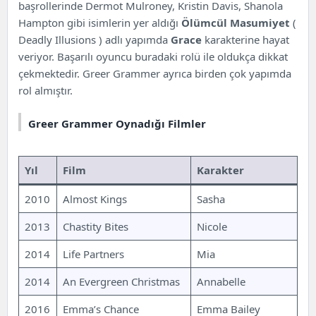
başrollerinde Dermot Mulroney, Kristin Davis, Shanola
Hampton gibi isimlerin yer aldığı
Ölümcül Masumiyet
(
Deadly Illusions ) adlı yapımda
Grace
karakterine hayat
veriyor. Başarılı oyuncu buradaki rolü ile oldukça dikkat
çekmektedir. Greer Grammer ayrıca birden çok yapımda
rol almıştır.
Greer Grammer Oynadığı Filmler
Yıl
Film
Karakter
2010
Almost Kings
Sasha
2013
Chastity Bites
Nicole
2014
Life Partners
Mia
2014
An Evergreen Christmas
Annabelle
2016
Emma’s Chance
Emma Bailey