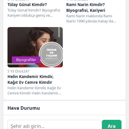
Tülay Günal Kimdir?
Rami Narin Kimdir?
Tülay Günal Kimdir? Biyografisi
Biyografisi, Kariyeri
Kariyeri oldukça geniş ve
Rami Narin Hakkında Rami
başarılar ile dolu olan
Narin 1990 yılında Hatay'da
oyuncudur. en son...
dünyaya gelmiştir. Eğitim
hayatına Hatay'da yer alan...
Biyografiler
5 Yıl Önce
247
Helin Kandemir Kimdir,
Kağıt Ev Cemre Kimdir
Helin Kandemir Kimdir, Kağıt Ev
Cemre Kimdir Helin Kandemir
Kimdir, 2 Haziran 2004 tarihinde
İstanbul'da...
Hava Durumu
Ara