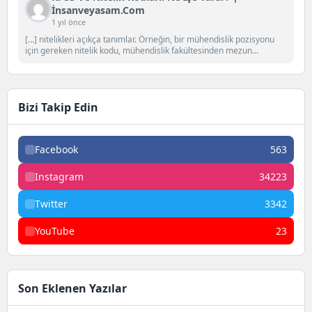
İnsanveyasam.com
1 yıl önce
[…] nitelikleri açıkça tanımlar. Örneğin, bir mühendislik pozisyonu
için gereken nitelik kodu, mühendislik fakültesinden mezun...
Bizi Takip Edin
Facebook
563
Instagram
34223
Twitter
3342
YouTube
23
Son Eklenen Yazılar