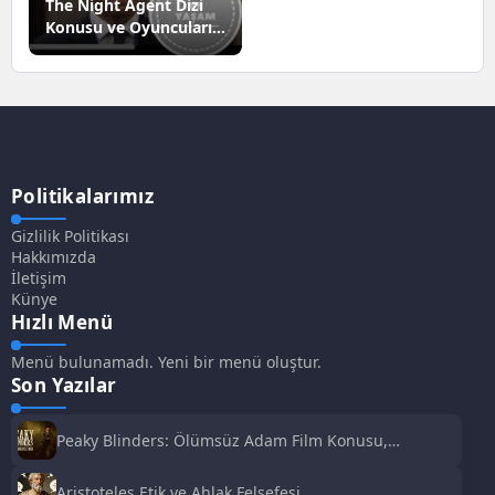
The Night Agent Dizi
Konusu ve Oyuncuları |
Netflix
Politikalarımız
Gizlilik Politikası
Hakkımızda
İletişim
Künye
Hızlı Menü
Menü bulunamadı. Yeni bir menü oluştur.
Son Yazılar
Peaky Blinders: Ölümsüz Adam Film Konusu,
Oyuncuları ve İnceleme
Aristoteles Etik ve Ahlak Felsefesi