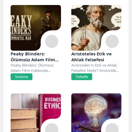
Peaky Blinders:
Aristoteles Etik ve
Ölümsüz Adam Film
Ahlak Felsefesi
Konusu, Oyuncuları
Peaky Blinders: Ölümsüz
Aristoteles'in Etik ve Ahlak
Adam Filmi Hakkında
Felsefesi Nedir? Aristoteles,
ve İnceleme
Netflix’te 20 Mart 2026...
Antik Yunan felsefesinin...
Sinema
Felsefe