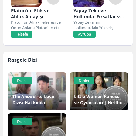
Platon’un Etik ve
Yapay Zeka ve
Ahlak Anlayışı
Hollanda: Fırsatlar ve
Platon'un Ahlak Felsefesi ve
Zorluklar
Yapay Zeka'nın
Onun Anlamı Platon'un etik
Hollanda'daki Yükselişi
ve ahlak...
Hollanda, son yıllarda yapay
Felsefe
Avrupa
zeka alanında...
Rasgele Dizi
Diziler
Diziler
The Answer to Love
Little Women Konusu
Dizisi Hakkında
ve Oyuncuları | Netflix
Diziler