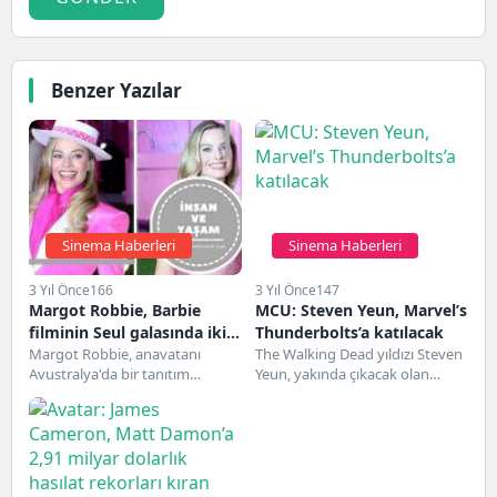
Benzer Yazılar
Sinema Haberleri
Sinema Haberleri
3 Yıl Önce
166
3 Yıl Önce
147
Margot Robbie, Barbie
MCU: Steven Yeun, Marvel’s
filminin Seul galasında iki
Thunderbolts’a katılacak
kıyafet giyiyor
Margot Robbie, anavatanı
The Walking Dead yıldızı Steven
Avustralya'da bir tanıtım
Yeun, yakında çıkacak olan
yıldırımını tamamladıktan
Thunderbolts filminde Marvel
günler sonra, Barbie küresel film
Sinematik Evrenine
turunu Güney...
katılacak.Yeun,...