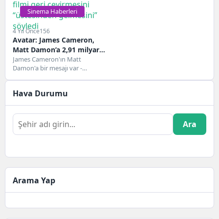
Sinema Haberleri
4 Yıl Önce
156
Avatar: James Cameron,
Matt Damon’a 2,91 milyar
dolarlık hasılat rekorları
James Cameron'ın Matt
Damon'a bir mesajı var -
kıran filmi geri çevirmesini
"Üstünden gelin!"Damon,
“üstesinden gelmesini”
Cameron'ın ilk filmde oynama
söyledi
Hava Durumu
teklifini...
Ara
Arama Yap