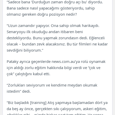
“Sadece bana ‘Durduğun zaman doğru açı bu’ diyordu.
Bana sadece nasıl yapacağımı gösteriyordu, sahip
olmanız gereken doğru pozisyon nedir?
“Uzun zamandır yapıyor. Ona sahip olmak harikaydı.
Senaryoyu ilk okuduğu andan itibaren beni
destekliyordu. Bunu yapmak zorundasın dedi. Eğlenceli
olacak – bundan zevk alacaksınız. Bu tür filmleri ne kadar
sevdiğini biliyorum.”
Pataky ayrıca geçenlerde news.com.au’ya rolü oynamak
için aldığı zorlu eğitim hakkında bilgi verdi ve “çok ve
çok” çalıştığını kabul etti.
“Zorlukları seviyorum ve kendime meydan okumak
istedim” dedi.
“Biz başladık [training] Atış yapmaya başlamadan dört ya
da beş ay önce, gerçekten sıkı çalışıyorum, askeri eğitim,
ağırlıklar gibi… günde birkaç saat tam eğitim. Ve sonra