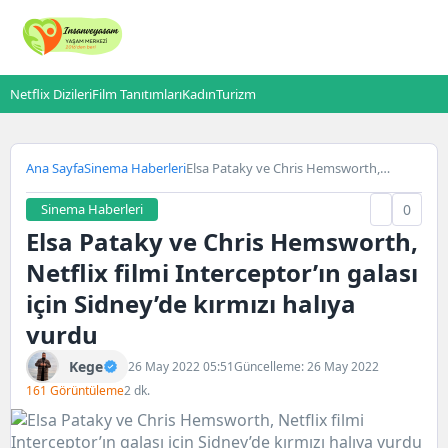
Netflix Dizileri
Film Tanıtımları
Kadın
Turizm
Ana Sayfa
Sinema Haberleri
Elsa Pataky ve Chris Hemsworth,
Netflix filmi Interceptor’ın galası için
Sidney’de kırmızı halıya vurdu
Sinema Haberleri
0
Elsa Pataky ve Chris Hemsworth,
Netflix filmi Interceptor’ın galası
için Sidney’de kırmızı halıya
vurdu
Kege
26 May 2022 05:51
Güncelleme: 26 May 2022
161 Görüntüleme
2 dk.