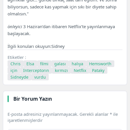
biliyorsun, sadece kas yapmak için sıkı bir diyete sahip
olmalısın.”
önleyici
3 Haziran’dan itibaren Netflix’te yayınlanmaya
başlayacak.
İlgili konuları okuyun:
Sidney
Etiketler :
Chris
Elsa
filmi
galası
halıya
Hemsworth
için
Interceptorın
kırmızı
Netflix
Pataky
Sidneyde
vurdu
Bir Yorum Yazın
E-posta adresiniz yayınlanmayacak.
Gerekli alanlar
*
ile
işaretlenmişlerdir