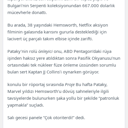
Bulgari’nin Serpenti koleksiyonundan 667.000 dolarlık
mücevherle donattı.
Bu arada, 38 yaşındaki Hemsworth, Netflix aksiyon
filminin galasında karısını gururla desteklediği için
lacivert üç parçalı takım elbise içinde zarifti.
Pataky’nin rolü
önleyici
onu, ABD Pentagon’daki rüya
işinden haksız yere atıldıktan sonra Pasifik Okyanusu’nun
ortasındaki tek nükleer füze önleme üssünden sorumlu
bulan sert Kaptan JJ Collins’i oynarken görüyor.
konulu bir röportaj sırasında
Proje
Bu hafta Pataky,
Marvel yıldızı Hemsworth’u dövüş sahneleriyle ilgili
tavsiyelerde bulunurken şaka yollu bir şekilde “patronluk
yapmakla” suçladı.
Salı gecesi panele “Çok otoriterdi!” dedi.