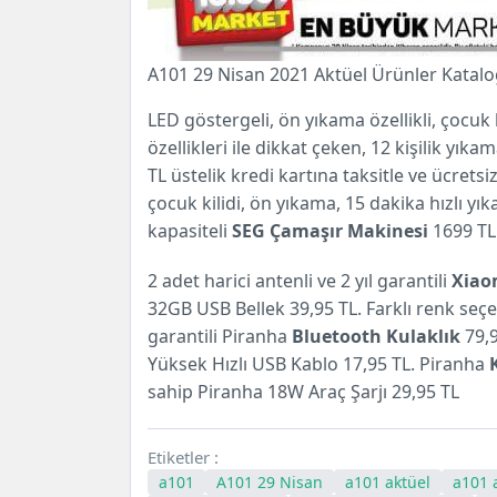
A101 29 Nisan 2021 Aktüel Ürünler Katalo
LED göstergeli, ön yıkama özellikli, çocuk
özellikleri ile dikkat çeken, 12 kişilik yık
TL üstelik kredi kartına taksitle ve ücrets
çocuk kilidi, ön yıkama, 15 dakika hızlı yı
kapasiteli
SEG Çamaşır Makinesi
1699 TL
2 adet harici antenli ve 2 yıl garantili
Xiaom
32GB USB Bellek 39,95 TL. Farklı renk seçen
garantili Piranha
Bluetooth Kulaklık
79,9
Yüksek Hızlı USB Kablo 17,95 TL. Piranha
sahip Piranha 18W Araç Şarjı 29,95 TL
Etiketler :
a101
A101 29 Nisan
a101 aktüel
a101 