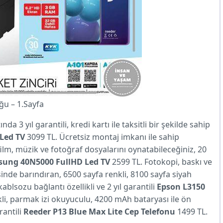
ğu – 1.Sayfa
da 3 yıl garantili, kredi kartı ile taksitli bir şekilde sahip
 Led TV
3099 TL. Ücretsiz montaj imkanı ile sahip
 film, müzik ve fotoğraf dosyalarını oynatabileceğiniz, 20
ung 40N5000 FullHD Led TV
2599 TL. Fotokopi, baskı ve
nde barındıran, 6500 sayfa renkli, 8100 sayfa siyah
ablsozu bağlantı özellikli ve 2 yıl garantili
Epson L3150
kli, parmak izi okuyuculu, 4200 mAh bataryası ile ön
rantili
Reeder P13 Blue Max Lite Cep Telefonu
1499 TL.