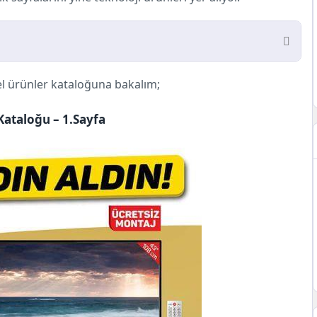
 Ürünler Kataloğu
 ürünler kataloğuna bakalım;
taloğu – 1.Sayfa
taloğu – 2.Sayfa
Kataloğu – 1.Sayfa