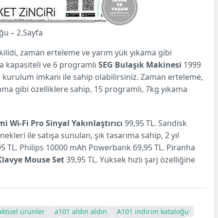
ğu – 2.Sayfa
 kilidi, zaman erteleme ve yarım yük yıkama gibi
ama kapasiteli ve 6 programlı
SEG Bulaşık Makinesi
1999
iz kurulum imkanı ile sahip olabilirsiniz. Zaman erteleme,
kama gibi özelliklere sahip, 15 programlı, 7kg yıkama
i Wi-Fi Pro Sinyal Yakınlaştırıcı
99,95 TL. Sandisk
ekleri ile satışa sunulan, şık tasarıma sahip, 2 yıl
5 TL. Philips 10000 mAh Powerbank 69,95 TL. Piranha
Klavye Mouse Set
39,95 TL. Yüksek hızlı şarj özelliğine
aktüel ürünler
a101 aldın aldın
A101 indirim kataloğu