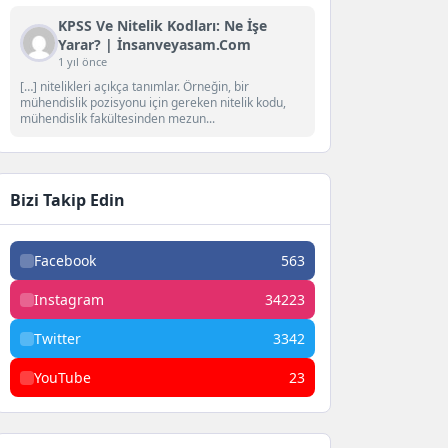
KPSS Ve Nitelik Kodları: Ne İşe
Yarar? | İnsanveyasam.com
1 yıl önce
[…] nitelikleri açıkça tanımlar. Örneğin, bir
mühendislik pozisyonu için gereken nitelik kodu,
mühendislik fakültesinden mezun...
Bizi Takip Edin
Facebook
563
Instagram
34223
Twitter
3342
YouTube
23