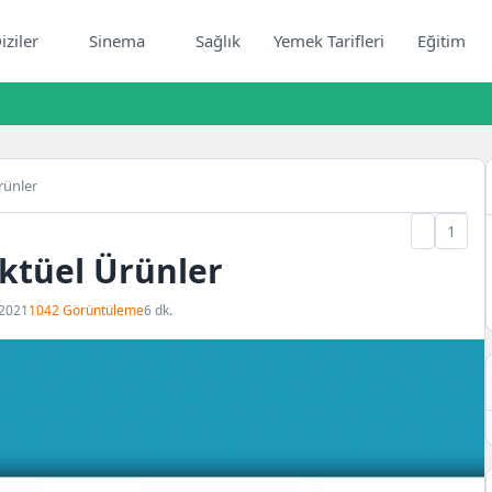
iziler
Sinema
Sağlık
Yemek Tarifleri
Eğitim
rünler
1
ktüel Ürünler
 2021
1042 Görüntüleme
6 dk.