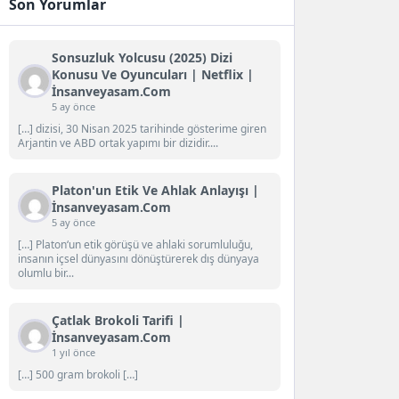
Son Yorumlar
Sonsuzluk Yolcusu (2025) Dizi
Konusu Ve Oyuncuları | Netflix |
İnsanveyasam.com
5 ay önce
[…] dizisi, 30 Nisan 2025 tarihinde gösterime giren
Arjantin ve ABD ortak yapımı bir dizidir....
Platon'un Etik Ve Ahlak Anlayışı |
İnsanveyasam.com
5 ay önce
[…] Platon‘un etik görüşü ve ahlaki sorumluluğu,
insanın içsel dünyasını dönüştürerek dış dünyaya
olumlu bir...
Çatlak Brokoli Tarifi |
İnsanveyasam.com
1 yıl önce
[…] 500 gram brokoli […]