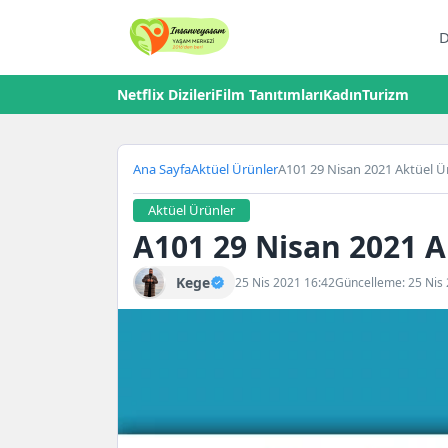
D
Netflix Dizileri
Film Tanıtımları
Kadın
Turizm
Ana Sayfa
Aktüel Ürünler
A101 29 Nisan 2021 Aktüel Ü
Aktüel Ürünler
A101 29 Nisan 2021 A
Kege
25 Nis 2021 16:42
Güncelleme: 25 Nis