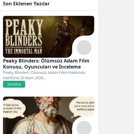
Son Eklenen Yazılar
Peaky Blinders: Ölümsüz Adam Film
Konusu, Oyuncuları ve İnceleme
Peaky Blinders: Ölümsüz Adam Filmi Hakkında
Netflix’te 20 Mart 2026...
Sinema