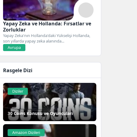
Yapay Zeka ve Hollanda: Fırsatlar ve
Zorluklar
Yapay Zeka'nın Hollanda'daki Yükselişi Hollanda,
son yıllarda yapay zeka alanında...
Avrupa
Rasgele Dizi
Diziler
30 Coins Konusu ve Oyuncuları
Amazon Dizileri