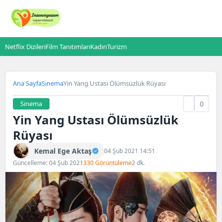
Netflix Dizileri
Film Tanıtımları
Kadın
Turizm
Ana Sayfa
Sinema
Yin Yang Ustası Ölümsüzlük Rüyası
Sinema
0
Yin Yang Ustası Ölümsüzlük
Rüyası
Kemal Ege Aktaş
04 Şub 2021 14:51
Güncelleme: 04 Şub 2021
330 Görüntüleme
2 dk.