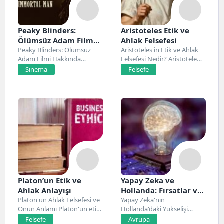
Peaky Blinders:
Aristoteles Etik ve
Ölümsüz Adam Film
Ahlak Felsefesi
Konusu, Oyuncuları
Peaky Blinders: Ölümsüz
Aristoteles'in Etik ve Ahlak
Adam Filmi Hakkında
Felsefesi Nedir? Aristoteles,
ve İnceleme
Netflix’te 20 Mart 2026...
Antik Yunan felsefesinin...
Sinema
Felsefe
Platon’un Etik ve
Yapay Zeka ve
Ahlak Anlayışı
Hollanda: Fırsatlar ve
Platon'un Ahlak Felsefesi ve
Zorluklar
Yapay Zeka'nın
Onun Anlamı Platon'un etik
Hollanda'daki Yükselişi
ve ahlak...
Hollanda, son yıllarda yapay
Felsefe
Avrupa