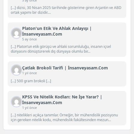
5 ay önce
[…] dizisi, 30 Nisan 2025 tarihinde gösterime giren Arjantin ve ABD
ortak yapımı bir dizidir....
Platon'un Etik Ve Ahlak Anlayışı |
İnsanveyasam.com
5 ay önce
[…] Platon‘un etik görüşü ve ahlaki sorumluluğu, insanın içsel
dünyasını dönüştürerek dış dünyaya olumlu bir...
Çatlak Brokoli Tarifi | İnsanveyasam.com
1 yıl önce
[…] 500 gram brokoli […]
KPSS Ve Nitelik Kodları: Ne İşe Yarar? |
İnsanveyasam.com
1 yıl önce
[…] nitelikleri açıkça tanımlar. Örneğin, bir mühendislik pozisyonu
için gereken nitelik kodu, mühendislik fakültesinden mezun...