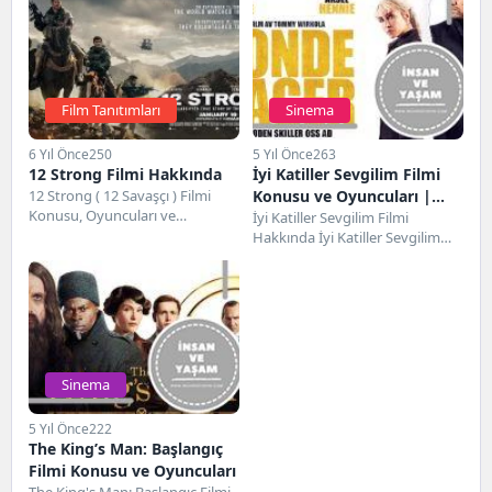
Film Tanıtımları
Sinema
6 Yıl Önce
250
5 Yıl Önce
263
12 Strong Filmi Hakkında
İyi Katiller Sevgilim Filmi
12 Strong ( 12 Savaşçı ) Filmi
Konusu ve Oyuncuları |
Konusu, Oyuncuları ve
Netflix
İyi Katiller Sevgilim Filmi
Hakkında Detaylı Bilgiler
Hakkında İyi Katiller Sevgilim
Konusu 11...
Filmi, 15 Ekim 2021 tarihinde
yayınlanmaya başlayan...
Sinema
5 Yıl Önce
222
The King’s Man: Başlangıç
Filmi Konusu ve Oyuncuları