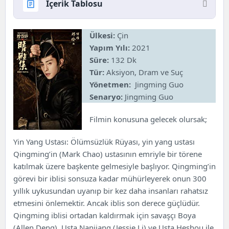
İçerik Tablosu
Yin Yang Ustası Ölümsüzlük Rüyası Filmi
Ülkesi:
Çin
Hakkında, Konusu ve Oyuncuları
Yapım Yılı:
2021
Yin Yang Ustası Ölümsüzlük Rüyası
Süre:
132 Dk
Oyuncuları
Tür:
Aksiyon, Dram ve Suç
Yönetmen:
Jingming Guo
Senaryo:
Jingming Guo
Filmin konusuna gelecek olursak;
Yin Yang Ustası: Ölümsüzlük Rüyası, yin yang ustası
Qingming’in (Mark Chao) ustasının emriyle bir törene
katılmak üzere başkente gelmesiyle başlıyor. Qingming’in
görevi bir iblisi sonsuza kadar mühürleyerek onun 300
yıllık uykusundan uyanıp bir kez daha insanları rahatsız
etmesini önlemektir. Ancak iblis son derece güçlüdür.
Qingming iblisi ortadan kaldırmak için savaşçı Boya
(Allen Deng), Usta Nanjiang (Jessie Li) ve Usta Heshou ile