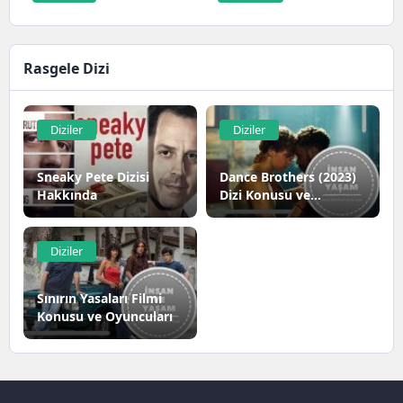
zeka alanında...
Rasgele Dizi
Diziler
Diziler
Sneaky Pete Dizisi
Dance Brothers (2023)
Hakkında
Dizi Konusu ve
Oyuncuları | Netflix
Diziler
Sınırın Yasaları Filmi
Konusu ve Oyuncuları