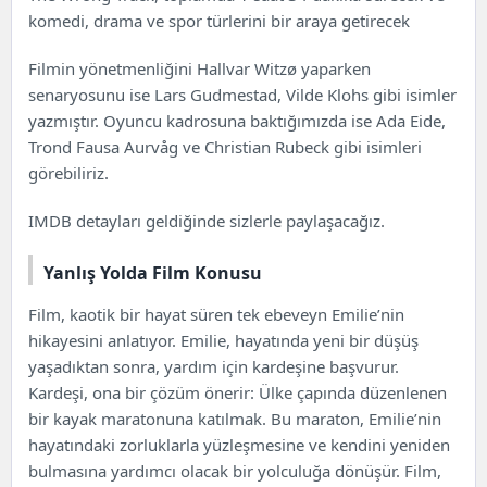
Yanlış Yolda Film Konusu
komedi, drama ve spor türlerini bir araya getirecek
Yanlış Yolda Filmi Oyuncuları ve Karakterler
Resmi Fragman
Filmin yönetmenliğini Hallvar Witzø yaparken
senaryosunu ise Lars Gudmestad, Vilde Klohs gibi isimler
yazmıştır. Oyuncu kadrosuna baktığımızda ise
Ada Eide
,
Trond Fausa Aurvåg ve Christian Rubeck gibi isimleri
görebiliriz.
IMDB detayları geldiğinde sizlerle paylaşacağız.
Yanlış Yolda Film Konusu
Film, kaotik bir hayat süren tek ebeveyn Emilie’nin
hikayesini anlatıyor. Emilie, hayatında yeni bir düşüş
yaşadıktan sonra, yardım için kardeşine başvurur.
Kardeşi, ona bir çözüm önerir: Ülke çapında düzenlenen
bir kayak maratonuna katılmak. Bu maraton, Emilie’nin
hayatındaki zorluklarla yüzleşmesine ve kendini yeniden
bulmasına yardımcı olacak bir yolculuğa dönüşür. Film,