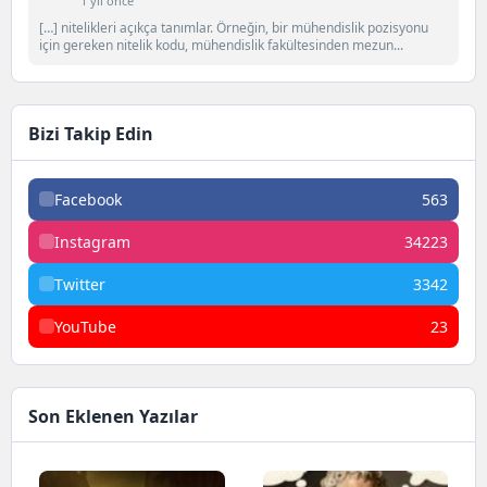
1 yıl önce
[…] nitelikleri açıkça tanımlar. Örneğin, bir mühendislik pozisyonu
için gereken nitelik kodu, mühendislik fakültesinden mezun...
Bizi Takip Edin
Facebook
563
Instagram
34223
Twitter
3342
YouTube
23
Son Eklenen Yazılar