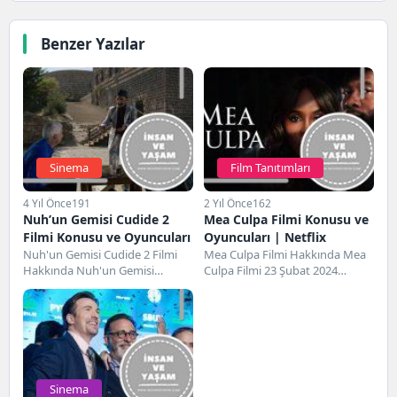
Benzer Yazılar
Sinema
Film Tanıtımları
4 Yıl Önce
191
2 Yıl Önce
162
Nuh’un Gemisi Cudide 2
Mea Culpa Filmi Konusu ve
Filmi Konusu ve Oyuncuları
Oyuncuları | Netflix
Nuh'un Gemisi Cudide 2 Filmi
Mea Culpa Filmi Hakkında Mea
Hakkında Nuh'un Gemisi
Culpa Filmi 23 Şubat 2024
Cudide 2 Filmi, 22 Nisan 2022
tarihinde gösterime giren ABD
tarihinde...
yapımı...
Sinema