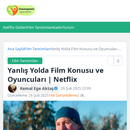
Netflix Dizileri
Film Tanıtımları
Kadın
Turizm
Ana Sayfa
Film Tanıtımları
Yanlış Yolda Film Konusu ve Oyuncuları |
Netflix
Film Tanıtımları
0
Yanlış Yolda Film Konusu ve
Oyuncuları | Netflix
Kemal Ege Aktaş
26 Şub 2025 22:09
Güncelleme: 26 Şub 2025
168 Görüntüleme
2 dk.