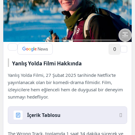
0
Yanlış Yolda Filmi Hakkında
Yanlış Yolda Filmi, 27 Şubat 2025 tarihinde
Netflix
‘te
yayınlanacak olan bir komedi-drama filmidir. Film,
izleyicilere hem eğlenceli hem de duygusal bir deneyim
sunmayı hedefliyor.
İçerik Tablosu
Yanlış Yolda Filmi Hakkında
The Wrong Track, toplamda 1 saat 34 dakika sürecek ve