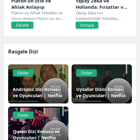
Platon’un Etik ve
Yapay Zeka ve
Ahlak Anlayışı
Hollanda: Fırsatlar ve
Platon'un Ahlak Felsefesi ve
Zorluklar
Yapay Zeka'nın
Onun Anlamı Platon'un etik
Hollanda'daki Yükselişi
ve ahlak...
Hollanda, son yıllarda yapay
Felsefe
Avrupa
zeka alanında...
Rasgele Dizi
Diziler
Diziler
Andropoz Dizi Konusu
Uysallar Dizisi Konusu
ve Oyuncuları | Netflix
ve Oyuncuları | Netflix
Diziler
Queen Dizi Konusu ve
Oyuncuları | Netflix