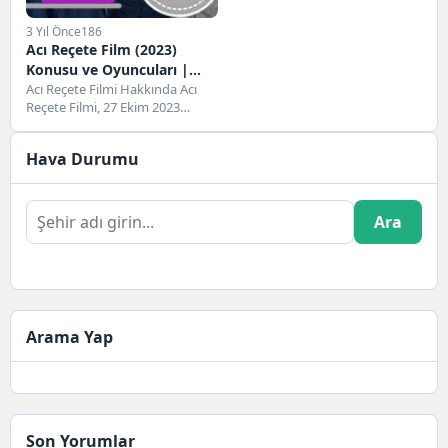
3 Yıl Önce
186
Acı Reçete Film (2023)
Konusu ve Oyuncuları |
Netflix
Acı Reçete Filmi Hakkında Acı
Reçete Filmi, 27 Ekim 2023
tarihinde gösterime giren
Birleşik Krallık...
Hava Durumu
Ara
Arama Yap
Son Yorumlar