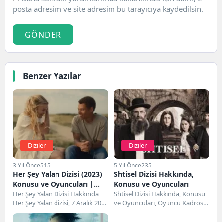
posta adresim ve site adresim bu tarayıcıya kaydedilsin.
GÖNDER
Benzer Yazılar
Diziler
Diziler
3 Yıl Önce
515
5 Yıl Önce
235
Her Şey Yalan Dizisi (2023)
Shtisel Dizisi Hakkında,
Konusu ve Oyuncuları |
Konusu ve Oyuncuları
Netflix
Her Şey Yalan Dizisi Hakkında
Shtisel Dizisi Hakkında, Konusu
Her Şey Yalan dizisi, 7 Aralık 2023
ve Oyuncuları, Oyuncu Kadrosu,
tarihinde gösterime giren...
Karakterler ve Cast, Detaylar ve
İnceleme gibi...