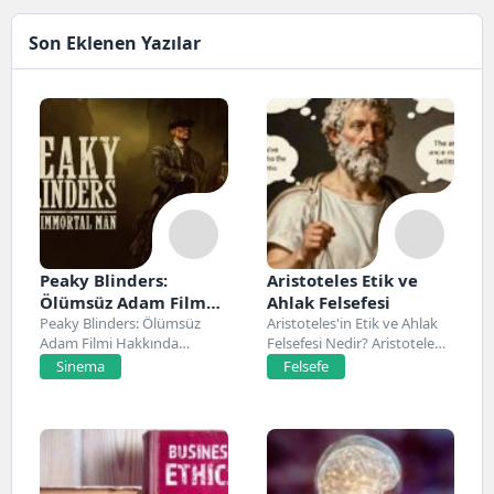
Son Eklenen Yazılar
Peaky Blinders:
Aristoteles Etik ve
Ölümsüz Adam Film
Ahlak Felsefesi
Konusu, Oyuncuları
Peaky Blinders: Ölümsüz
Aristoteles'in Etik ve Ahlak
Adam Filmi Hakkında
Felsefesi Nedir? Aristoteles,
ve İnceleme
Netflix’te 20 Mart 2026...
Antik Yunan felsefesinin...
Sinema
Felsefe