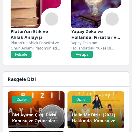
Platon’un Etik ve
Yapay Zeka ve
Ahlak Anlayışı
Hollanda: Fırsatlar ve
Platon'un Ahlak Felsefesi ve
Zorluklar
Yapay Zeka'nın
Onun Anlamı Platon'un etik
Hollanda'daki Yükselişi
ve ahlak...
Hollanda, son yıllarda yapay
Felsefe
Avrupa
zeka alanında...
Rasgele Dizi
Diziler
Diziler
Bizi Ayıran Çizgi Dizisi
Hello Me Dizisi (2021)
Konusu ve Oyuncuları
Hakkında, Konusu ve
Oyuncuları