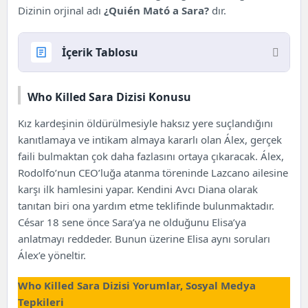
Dizinin orjinal adı
¿Quién Mató a Sara?
dır.
İçerik Tablosu
Who Killed Sara Dizisi Konusu
Who Killed Sara Dizisi Konusu
Who Killed Sara Dizisi Oyuncuları
Kız kardeşinin öldürülmesiyle haksız yere suçlandığını
kanıtlamaya ve intikam almaya kararlı olan Álex, gerçek
faili bulmaktan çok daha fazlasını ortaya çıkaracak. Álex,
Rodolfo’nun CEO’luğa atanma töreninde Lazcano ailesine
karşı ilk hamlesini yapar. Kendini Avcı Diana olarak
tanıtan biri ona yardım etme teklifinde bulunmaktadır.
César 18 sene önce Sara’ya ne olduğunu Elisa’ya
anlatmayı reddeder. Bunun üzerine Elisa aynı soruları
Álex’e yöneltir.
Who Killed Sara Dizisi Yorumlar, Sosyal Medya
Tepkileri