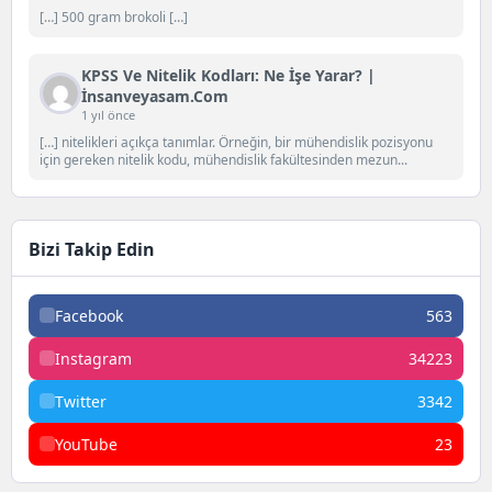
[…] 500 gram brokoli […]
KPSS Ve Nitelik Kodları: Ne İşe Yarar? |
İnsanveyasam.com
1 yıl önce
[…] nitelikleri açıkça tanımlar. Örneğin, bir mühendislik pozisyonu
için gereken nitelik kodu, mühendislik fakültesinden mezun...
Bizi Takip Edin
Facebook
563
Instagram
34223
Twitter
3342
YouTube
23