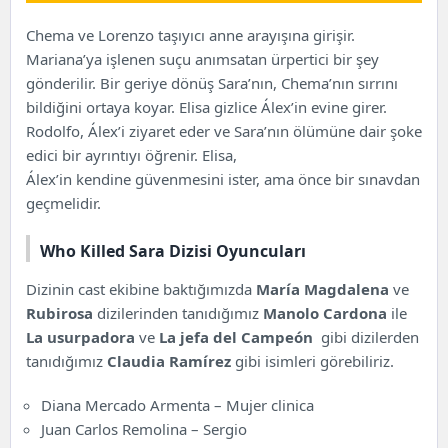
Chema ve Lorenzo taşıyıcı anne arayışına girişir.
Mariana’ya işlenen suçu anımsatan ürpertici bir şey
gönderilir. Bir geriye dönüş Sara’nın, Chema’nın sırrını
bildiğini ortaya koyar. Elisa gizlice Álex’in evine girer.
Rodolfo, Álex’i ziyaret eder ve Sara’nın ölümüne dair şoke
edici bir ayrıntıyı öğrenir. Elisa,
Álex’in kendine güvenmesini ister, ama önce bir sınavdan
geçmelidir.
Who Killed Sara Dizisi Oyuncuları
Dizinin cast ekibine baktığımızda
María Magdalena
ve
Rubirosa
dizilerinden tanıdığımız
Manolo Cardona
ile
La usurpadora
ve
La jefa del Campeón
gibi dizilerden
tanıdığımız
Claudia Ramírez
gibi isimleri görebiliriz.
Diana Mercado Armenta – Mujer clinica
Juan Carlos Remolina – Sergio