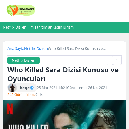
Netflix Dizileri
Film Tanıtımları
Kadın
Turizm
Ana Sayfa
Netflix Dizileri
Who Killed Sara Dizisi Konusu ve
Oyuncuları
Netflix Dizileri
1
Who Killed Sara Dizisi Konusu ve
Oyuncuları
Kege
25 Mar 2021 14:21
Güncelleme: 26 Nis 2021
245 Görüntüleme
2 dk.