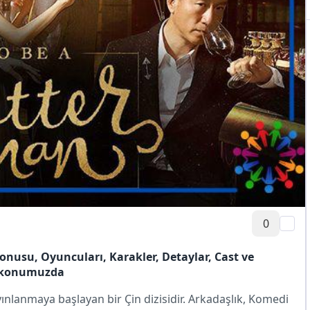
0
onusu, Oyuncuları, Karakler, Detaylar, Cast ve
ı konumuzda
ayınlanmaya başlayan bir
Çin
dizisidir. Arkadaşlık, Komedi