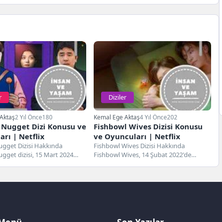
r
Diziler
Aktaş
2 Yıl Önce
180
Kemal Ege Aktaş
4 Yıl Önce
202
 Nugget Dizi Konusu ve
Fishbowl Wives Dizisi Konusu
rı | Netflix
ve Oyuncuları | Netflix
ugget Dizisi Hakkında
Fishbowl Wives Dizisi Hakkında
gget dizisi, 15 Mart 2024
Fishbowl Wives, 14 Şubat 2022'de
gösterime giren Güney Kore...
tanıtımı yapılan bir Japon dramasıdır.
Netflix...