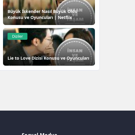
Büyük İskender Nasıl Büyük Oldu
Konusu ve Oyuncuları | Netflix
Diziler
Lie to Love Dizisi Konusu ve Oyuncuları