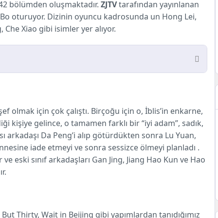
 42 bölümden oluşmaktadır.
ZJTV
tarafından yayınlanan
Bo oturuyor. Dizinin oyuncu kadrosunda un Hong Lei,
Che Xiao gibi isimler yer alıyor.
ef olmak için çok çalıştı. Birçoğu için o, İblis’in enkarne,
ği kişiye gelince, o tamamen farklı bir “iyi adam”, sadık,
ası arkadaşı Da Peng’i alıp götürdükten sonra Lu Yuan,
annesine iade etmeyi ve sonra sessizce ölmeyi planladı .
r ve eski sınıf arkadaşları Gan Jing, Jiang Hao Kun ve Hao
r.
But Thirty, Wait in Beijing gibi yapımlardan tanıdığımız