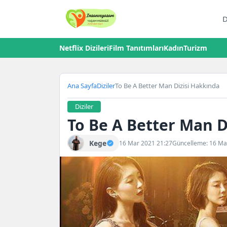
D
Netflix Dizileri
Film Tanıtımları
Kadın
Turizm
Ana Sayfa
Diziler
To Be A Better Man Dizisi Hakkında
Diziler
To Be A Better Man D
Kege
16 Mar 2021 21:27
Güncelleme: 16 Ma