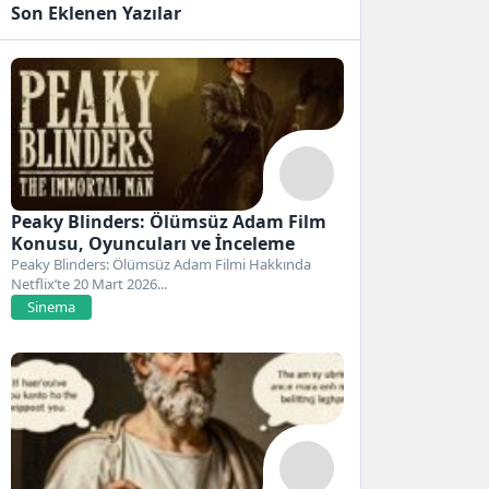
Son Eklenen Yazılar
Peaky Blinders: Ölümsüz Adam Film
Konusu, Oyuncuları ve İnceleme
Peaky Blinders: Ölümsüz Adam Filmi Hakkında
Netflix’te 20 Mart 2026...
Sinema