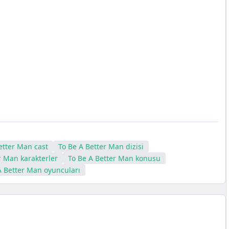
etter Man cast
To Be A Better Man dizisi
r Man karakterler
To Be A Better Man konusu
A Better Man oyuncuları