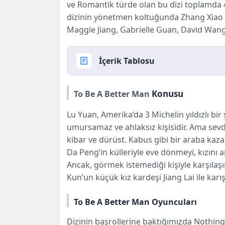
ve Romantik türde olan bu dizi toplamda
dizinin yönetmen koltuğunda Zhang Xiao 
Maggie Jiang, Gabrielle Guan, David Wang, 
İçerik Tablosu
To Be A Better Man Konusu
Konusu
To Be A Better Man
Lu Yuan, Amerika’da 3 Michelin yıldızlı bir ş
umursamaz ve ahlaksız kişisidir. Ama sevdi
kibar ve dürüst. Kabus gibi bir araba kaz
Da Peng’in külleriyle eve dönmeyi, kızını 
Ancak, görmek istemediği kişiyle karşılaşı
Kun’un küçük kız kardeşi Jiang Lai ile karışı
To Be A Better Man Oyuncuları
Dizinin başrollerine baktığımızda Nothing 