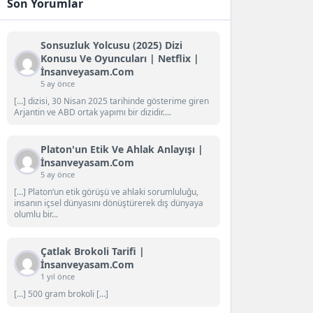
Son Yorumlar
Sonsuzluk Yolcusu (2025) Dizi
Konusu Ve Oyuncuları | Netflix |
İnsanveyasam.com
5 ay önce
[…] dizisi, 30 Nisan 2025 tarihinde gösterime giren
Arjantin ve ABD ortak yapımı bir dizidir....
Platon'un Etik Ve Ahlak Anlayışı |
İnsanveyasam.com
5 ay önce
[…] Platon‘un etik görüşü ve ahlaki sorumluluğu,
insanın içsel dünyasını dönüştürerek dış dünyaya
olumlu bir...
Çatlak Brokoli Tarifi |
İnsanveyasam.com
1 yıl önce
[…] 500 gram brokoli […]