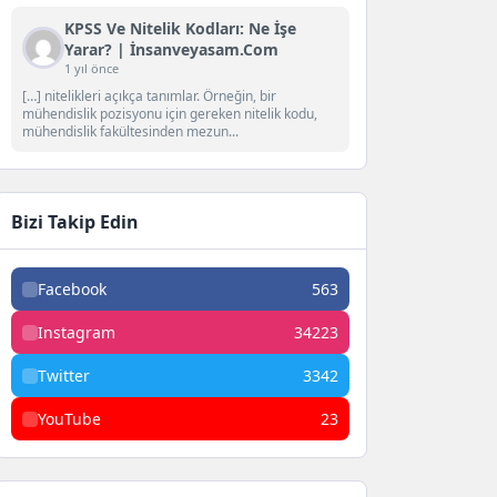
KPSS Ve Nitelik Kodları: Ne İşe
Yarar? | İnsanveyasam.com
1 yıl önce
[…] nitelikleri açıkça tanımlar. Örneğin, bir
mühendislik pozisyonu için gereken nitelik kodu,
mühendislik fakültesinden mezun...
Bizi Takip Edin
Facebook
563
Instagram
34223
Twitter
3342
YouTube
23