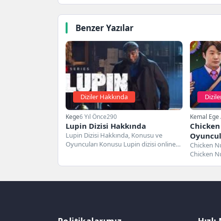
Benzer Yazılar
Diziler Hakkında
Dizile
Kege
6 Yıl Önce
290
Kemal Ege 
Lupin Dizisi Hakkında
Chicken
Lupin Dizisi Hakkında, Konusu ve
Oyuncula
Oyuncuları Konusu Lupin dizisi online
Chicken N
içerik platformu olan Netflix' in...
Chicken Nu
tarihinde 