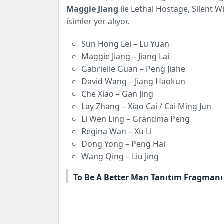
Maggie Jiang
ile Lethal Hostage, Silent 
isimler yer alıyor.
Sun Hong Lei – Lu Yuan
Maggie Jiang – Jiang Lai
Gabrielle Guan – Peng Jiahe
David Wang – Jiang Haokun
Che Xiao – Gan Jing
Lay Zhang – Xiao Cai / Cai Ming Jun
Li Wen Ling – Grandma Peng
Regina Wan – Xu Li
Dong Yong – Peng Hai
Wang Qing – Liu Jing
To Be A Better Man Tanıtım Fragmanı