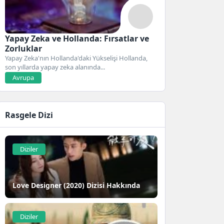
Yapay Zeka ve Hollanda: Fırsatlar ve
Zorluklar
Yapay Zeka'nın Hollanda'daki Yükselişi Hollanda,
son yıllarda yapay zeka alanında...
Avrupa
Rasgele Dizi
Diziler
Love Designer (2020) Dizisi Hakkında
Diziler