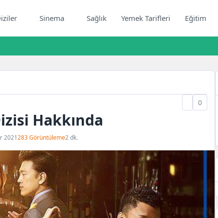
iziler
Sinema
Sağlık
Yemek Tarifleri
Eğitim
0
izisi Hakkında
r 2021
283 Görüntüleme
2 dk.