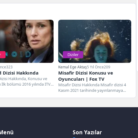
r
Diziler
Önce
323
Kemal Ege Aktaş
5 Yıl Önce
209
 Dizisi Hakkında
Misafir Dizisi Konusu ve
izisi Hakkında, Konusu ve
Oyuncuları | Fox TV
 İlk bölümü 2016 yılında ITV
Misafir Dizisi Hakkında Misafir dizisi 4
yayınlanan Paranoid dizisi...
Kasım 2021 tarihinde yayınlanmaya
başlayan bir dizidir. Fox Tv...
 Menü
Son Yazılar