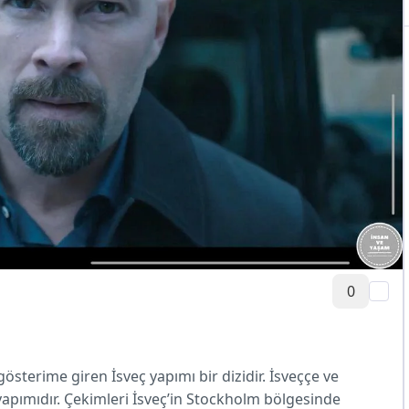
0
gösterime giren İsveç yapımı bir dizidir. İsveççe ve
al yapımıdır. Çekimleri İsveç’in Stockholm bölgesinde