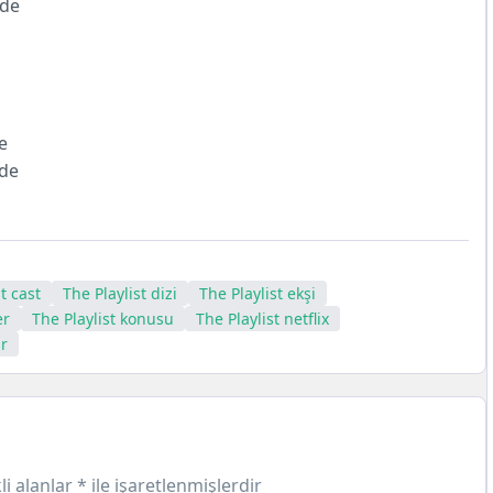
nde
e
nde
t cast
The Playlist dizi
The Playlist ekşi
er
The Playlist konusu
The Playlist netflix
ar
li alanlar
*
ile işaretlenmişlerdir