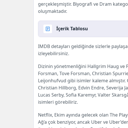
gerçekleşmiştir. Biyografi ve Dram katego
oluşmaktadır.
İçerik Tablosu
The Playlist Dizisi Hakkında
IMDB detayları geldiğinde sizlerle paylaşa
The Playlist Konusu
izleyebilirsiniz.
The Playlist Oyuncuları
Dizinin yönetmenliğini Hallgrim Haug ve 
Forsman, Tove Forsman, Christian Spurrie
Leijonhufvud gibi isimler kaleme almıştı
Christian Hillborg, Edvin Endre, Severija J
Lucas Serby, Sofia Karemyr, Valter Skarsg
isimleri görebiliriz.
Netflix, Ekim ayında gelecek olan The Playli
Ağ’a çok benziyor, ancak Uber ve Uber’de