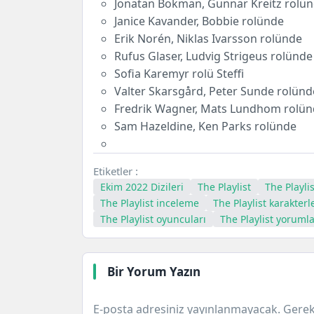
Jonatan Bökman, Gunnar Kreitz rolü
Janice Kavander, Bobbie rolünde
Erik Norén, Niklas Ivarsson rolünde
Rufus Glaser, Ludvig Strigeus rolünde
Sofia Karemyr rolü Steffi
Valter Skarsgård, Peter Sunde rolünd
Fredrik Wagner, Mats Lundhom rolü
Sam Hazeldine, Ken Parks rolünde
Etiketler :
Ekim 2022 Dizileri
The Playlist
The Playlis
The Playlist inceleme
The Playlist karakterl
The Playlist oyuncuları
The Playlist yoruml
Bir Yorum Yazın
E-posta adresiniz yayınlanmayacak.
Gerek