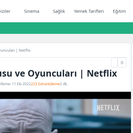
iziler
Sinema
Sağlık
Yemek Tarifleri
Eğitim
uncuları | Netflix
0
usu ve Oyuncuları | Netflix
lleme: 11 Eki 2022
223 Görüntüleme
2 dk.