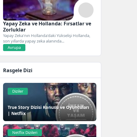
Yapay Zeka ve Hollanda: Fırsatlar ve
Zorluklar
Yapay Zeka'nın Hollanda'daki Yükselişi Hollanda,
son yıllarda yapay zeka alanında...
Avrupa
Rasgele Dizi
Diziler
True Story Dizisi Konusu ve Oyuncuları
| Netflix
Netflix Dizileri