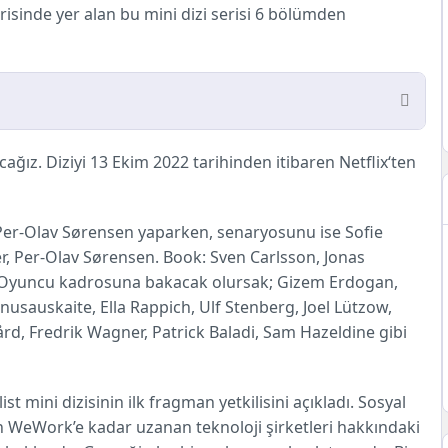
risinde yer alan bu mini dizi serisi 6 bölümden
cağız. Diziyi 13
Ekim
2022 tarihinden itibaren
Netflix
‘ten
Per-Olav Sørensen yaparken, senaryosunu ise Sofie
r, Per-Olav Sørensen. Book: Sven Carlsson, Jonas
r. Oyuncu kadrosuna bakacak olursak; Gizem Erdogan,
anusauskaite, Ella Rappich, Ulf Stenberg, Joel Lützow,
ård, Fredrik Wagner, Patrick Baladi, Sam Hazeldine gibi
st mini dizisinin ilk fragman yetkilisini açıkladı. Sosyal
n WeWork’e kadar uzanan teknoloji şirketleri hakkındaki