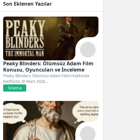
Son Eklenen Yazılar
Peaky Blinders: Ölümsüz Adam Film
Konusu, Oyuncuları ve İnceleme
Peaky Blinders: Ölümsüz Adam Filmi Hakkında
Netflix’te 20 Mart 2026...
Sinema