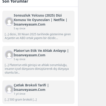
Son Yorumlar
Sonsuzluk Yolcusu (2025) Dizi
Konusu Ve Oyuncuları | Netflix |
İnsanveyasam.com
5 ay önce
[…] dizisi, 30 Nisan 2025 tarihinde gösterime giren
Arjantin ve ABD ortak yapımı bir dizidir....
Platon'un Etik Ve Ahlak Anlayışı |
İnsanveyasam.com
5 ay önce
[…] Platon‘un etik görüşü ve ahlaki sorumluluğu,
insanın içsel dünyasını dönüştürerek dış dünyaya
olumlu bir...
Çatlak Brokoli Tarifi |
İnsanveyasam.com
1 yıl önce
[…] 500 gram brokoli […]