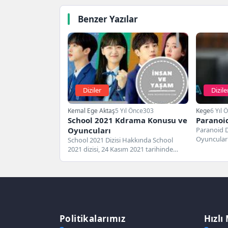
Benzer Yazılar
Diziler
Dizile
Kemal Ege Aktaş
5 Yıl Önce
303
Kege
6 Yıl 
School 2021 Kdrama Konusu ve
Paranoid
Oyuncuları
Paranoid D
Oyuncuları
School 2021 Dizisi Hakkında School
kanalında 
2021 dizisi, 24 Kasım 2021 tarihinde
gösterime giren Güney Kore...
Politikalarımız
Hızlı