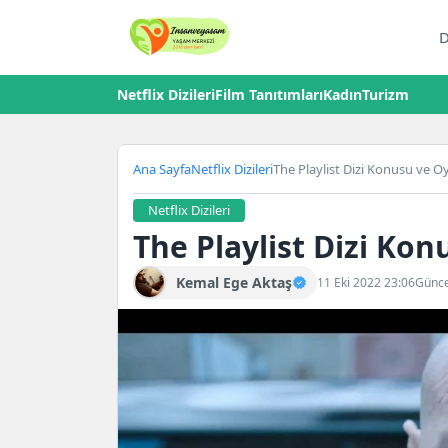
D
Netflix Dizileri
Film Tanıtımları
Kadın
Turizm
Ana Sayfa
Netflix Dizileri
The Playlist Dizi Konusu ve Oy
Netflix Dizileri
The Playlist Dizi Kon
Kemal Ege Aktaş
11 Eki 2022 23:06
Günce