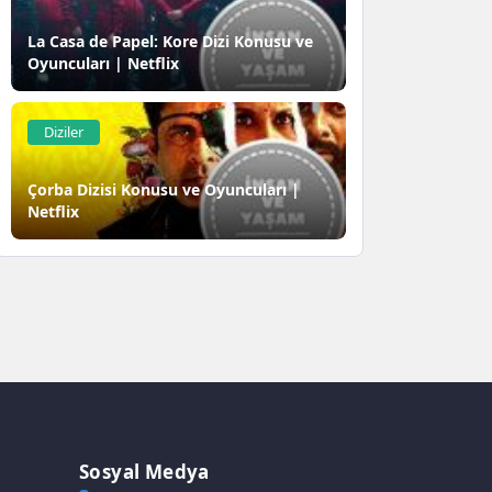
La Casa de Papel: Kore Dizi Konusu ve
Oyuncuları | Netflix
Diziler
Çorba Dizisi Konusu ve Oyuncuları |
Netflix
Sosyal Medya