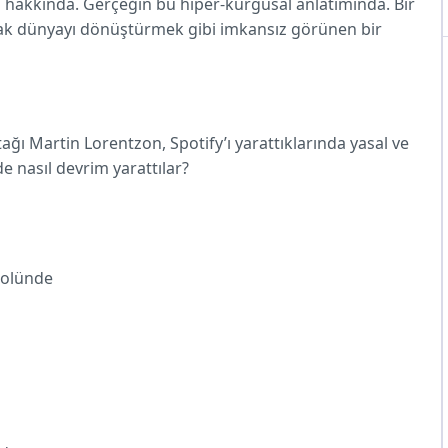
u hakkında. Gerçeğin bu hiper-kurgusal anlatımında. Bir
rak dünyayı dönüştürmek gibi imkansız görünen bir
rtağı Martin Lorentzon, Spotify’ı yarattıklarında yasal ve
e nasıl devrim yarattılar?
rolünde