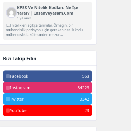
KPSS Ve Nitelik Kodları: Ne İşe
Yarar? | İnsanveyasam.com
1 yıl önce
[…] nitelikleri açıkça tanımlar. Örneğin, bir
mühendislik pozisyonu için gereken nitelik kodu,
mühendislik fakültesinden mezun...
Bizi Takip Edin
Facebook
563
Instagram
34223
Twitter
3342
YouTube
23