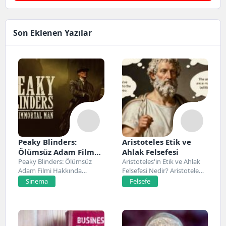
Son Eklenen Yazılar
Peaky Blinders:
Aristoteles Etik ve
Ölümsüz Adam Film
Ahlak Felsefesi
Konusu, Oyuncuları
Peaky Blinders: Ölümsüz
Aristoteles'in Etik ve Ahlak
Adam Filmi Hakkında
Felsefesi Nedir? Aristoteles,
ve İnceleme
Netflix’te 20 Mart 2026...
Antik Yunan felsefesinin...
Sinema
Felsefe