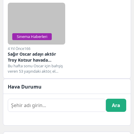
günlük finansal mücadelelerini
görüldü. Screen Actors Guild-
yıkıldı
ortaya çıkardıktan sonra...
Amerikan Televizyon ve Radyo
Sanatçıları...
Sinema Haberleri
4 Yıl Önce
166
Sağır Oscar adayı aktör
Troy Kotsur havada
sarhoşken
Bu hafta sonu Oscar için bahşiş
veren 53 yaşındaki aktör, el
hareketi sırasında yanlışlıkla
çatala...
Hava Durumu
Ara