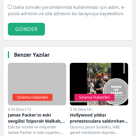
Daha sonraki yorumlarımda kullanılması için adım, e-
posta adresim ve site adresim bu tarayıcıya kaydedilsin.
GÖNDER
Benzer Yazılar
Sinema Haberleri
Sinema Haberleri
4 Yıl Önce
173
3 Yıl Önce
161
James Packer’ın eski
Hollywood yıldızı
sevgilisi Tziporah Malkah,
protestoculara saldırırken
çıplak fotoğrafları
Eski bir model ve milyarder
görüntülendi
Oyuncu Jason Sudeikis, NBC
James Packer'ın eski nişanlısı,
genel merkezinin dışında
yüzünden mahkemede