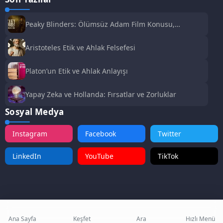
Peaky Blinders: Ölümsüz Adam Film Konusu,
Oyuncuları ve İnceleme
Aristoteles Etik ve Ahlak Felsefesi
Platon’un Etik ve Ahlak Anlayışı
Yapay Zeka ve Hollanda: Fırsatlar ve Zorluklar
Sosyal Medya
Instagram
Facebook
Twitter
LinkedIn
YouTube
TikTok
Ana Sayfa
Keşfet
Ara
Hızlı Menü