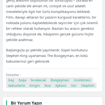
geniş ailesinin büyüsünün bir sonucuydu – burada en
canlı şekilde ele alınan ırk, cinsiyet ve usul adaleti
meseleleriyle ilgili her türlü komplikasyonu tetikledi.
Film, davayı aktaran bir yazarın kurgusal karakterini, bir
noktada yolunu kaybedebilecek seyirciler için çok önemli
bir rehber olarak kullanıyor. Bazıları bu aracın gereksiz
olduğunu düşünse de, hikayenin gerçek gücünü hiçbir
şekilde azaltmaz.
Başlangıçta şu şekilde yayınlandı:
Süper korkutucu
Stephen King uyarlaması The Boogeyman, en kötü
kabuslarınızı geri getirecek
Etiketler :
baş
başa
bırakacak
Boogeyman
incelemesi
kabuslarla
Kingin
kısa
öyküsü
Sizi
Stephen
Bir Yorum Yazın