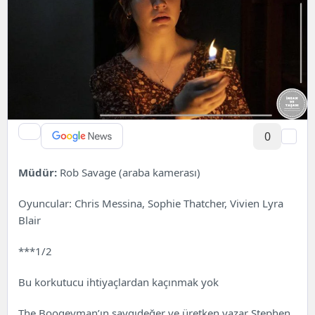
0
Müdür:
Rob Savage (araba kamerası)
Oyuncular: Chris Messina, Sophie Thatcher, Vivien Lyra
Blair
***1/2
Bu korkutucu ihtiyaçlardan kaçınmak yok
The Boogeyman’ın saygıdeğer ve üretken yazar Stephen