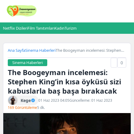
Netflix Dizileri
Film Tanıtımları
Kadın
Turizm
Ana Sayfa
Sinema Haberleri
The Boogeyman incelemesi: Stephen
King’in kısa öyküsü sizi kabuslarla baş
başa bırakacak
Sinema Haberleri
0
The Boogeyman incelemesi:
Stephen King’in kısa öyküsü sizi
kabuslarla baş başa bırakacak
Kege
01 Haz 2023 04:05
Güncelleme: 01 Haz 2023
169 Görüntüleme
5 dk.