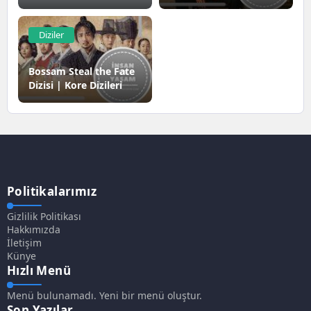
Netflix
Netflix
Diziler
Bossam Steal the Fate
Dizisi | Kore Dizileri
Politikalarımız
Gizlilik Politikası
Hakkımızda
İletişim
Künye
Hızlı Menü
Menü bulunamadı. Yeni bir menü oluştur.
Son Yazılar