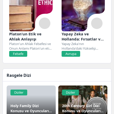
Platon’un Etik ve
Yapay Zeka ve
Ahlak Anlayışı
Hollanda: Fırsatlar ve
Platon'un Ahlak Felsefesi ve
Zorluklar
Yapay Zeka'nın
Onun Anlamı Platon'un etik
Hollanda'daki Yükselişi
ve ahlak...
Hollanda, son yıllarda yapay
Felsefe
Avrupa
zeka alanında...
Rasgele Dizi
Diziler
Diziler
Holy Family Dizi
20th Century Girl Dizi
Konusu ve Oyuncuları |
Konusu ve Oyuncuları |