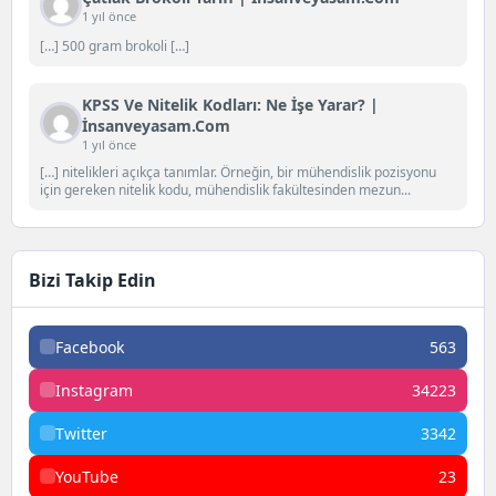
1 yıl önce
[…] 500 gram brokoli […]
KPSS Ve Nitelik Kodları: Ne İşe Yarar? |
İnsanveyasam.com
1 yıl önce
[…] nitelikleri açıkça tanımlar. Örneğin, bir mühendislik pozisyonu
için gereken nitelik kodu, mühendislik fakültesinden mezun...
Bizi Takip Edin
Facebook
563
Instagram
34223
Twitter
3342
YouTube
23