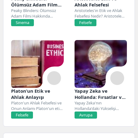
Ölümsüz Adam Film
Ahlak Felsefesi
Konusu, Oyuncuları
Peaky Blinders: Ölümsüz
Aristoteles'in Etik ve Ahlak
Adam Filmi Hakkında
Felsefesi Nedir? Aristoteles,
ve İnceleme
Netflix’te 20 Mart 2026...
Antik Yunan felsefesinin...
Sinema
Felsefe
Platon’un Etik ve
Yapay Zeka ve
Ahlak Anlayışı
Hollanda: Fırsatlar ve
Platon'un Ahlak Felsefesi ve
Zorluklar
Yapay Zeka'nın
Onun Anlamı Platon'un etik
Hollanda'daki Yükselişi
ve ahlak...
Hollanda, son yıllarda yapay
Felsefe
Avrupa
zeka alanında...