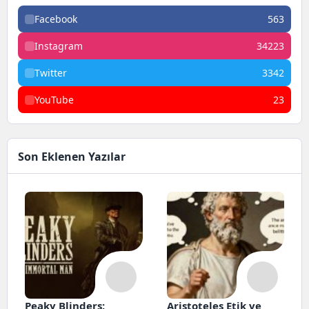
Facebook
563
Instagram
34223
Twitter
3342
YouTube
23
Son Eklenen Yazılar
Peaky Blinders:
Aristoteles Etik ve