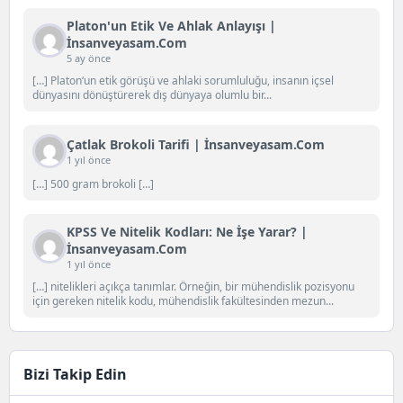
Platon'un Etik Ve Ahlak Anlayışı |
İnsanveyasam.com
5 ay önce
[…] Platon‘un etik görüşü ve ahlaki sorumluluğu, insanın içsel
dünyasını dönüştürerek dış dünyaya olumlu bir...
Çatlak Brokoli Tarifi | İnsanveyasam.com
1 yıl önce
[…] 500 gram brokoli […]
KPSS Ve Nitelik Kodları: Ne İşe Yarar? |
İnsanveyasam.com
1 yıl önce
[…] nitelikleri açıkça tanımlar. Örneğin, bir mühendislik pozisyonu
için gereken nitelik kodu, mühendislik fakültesinden mezun...
Bizi Takip Edin