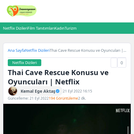
Netflix Dizileri
Film Tanıtımları
Kadın
Turizm
Ana Sayfa
Netflix Dizileri
Thai Cave Rescue Konusu ve Oyuncuları |
Netflix
Netflix Dizileri
0
Thai Cave Rescue Konusu ve
Oyuncuları | Netflix
Kemal Ege Aktaş
21 Eyl 2022 16:15
Güncelleme: 21 Eyl 2022
194 Görüntüleme
2 dk.