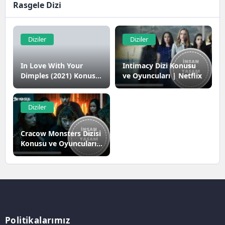
Rasgele Dizi
Diziler
Diziler
In Love With Your
Intimacy Dizi Konusu
Dimples (2021) Konusu
ve Oyuncuları | Netflix
ve Oyuncuları
Diziler
Cracow Monsters Dizisi
Konusu ve Oyuncuları |
Netflix
Politikalarımız