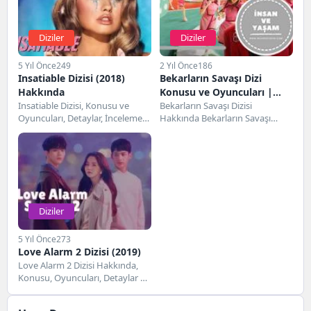
Diziler
Diziler
5 Yıl Önce
249
2 Yıl Önce
186
Insatiable Dizisi (2018)
Bekarların Savaşı Dizi
Hakkında
Konusu ve Oyuncuları |
Insatiable Dizisi, Konusu ve
Netflix
Bekarların Savaşı Dizisi
Oyuncuları, Detaylar, İnceleme
Hakkında Bekarların Savaşı
Insatiable Dizisi, Kara Komedi ve
dizisi, 15 Şubat 2024 tarihinde
Dram türünde yer...
gösterime giren Tayland
yapımı...
Diziler
5 Yıl Önce
273
Love Alarm 2 Dizisi (2019)
Love Alarm 2 Dizisi Hakkında,
Konusu, Oyuncuları, Detaylar ve
İnceleme Love Alarm 2 dizisi 22...