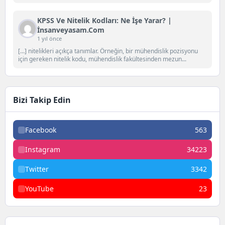
KPSS Ve Nitelik Kodları: Ne İşe Yarar? |
İnsanveyasam.com
1 yıl önce
[…] nitelikleri açıkça tanımlar. Örneğin, bir mühendislik pozisyonu
için gereken nitelik kodu, mühendislik fakültesinden mezun...
Bizi Takip Edin
Facebook
563
Instagram
34223
Twitter
3342
YouTube
23