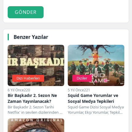
GÖNDER
Benzer Yazılar
Dizi Haberleri
Diziler
6 Yıl Önce
220
5 Yıl Önce
221
Bir Başkadır 2. Sezon Ne
Squid Game Yorumlar ve
Zaman Yayınlanacak?
Sosyal Medya Tepkileri
Bir Başkadır 2. Sezon Tarihi
Squid Game Dizisi Sosyal Medya
Netflix' in sevilen dizilerinden ve
Yorumlar, Ekşi Yorumlar, Tepkiler
Türk yapımı olan Bir Başkadır...
ve Eleştiriler Aksiyon, dram ve
macera türünde...