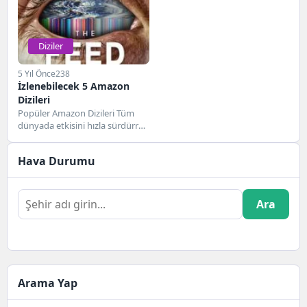
Diziler
5 Yıl Önce
238
İzlenebilecek 5 Amazon
Dizileri
Popüler Amazon Dizileri Tüm
dünyada etkisini hızla sürdürren
Covid-19 pandemisi
kapsamında haftasonları
Hava Durumu
sokağa çıkma yasağı...
Ara
Arama Yap