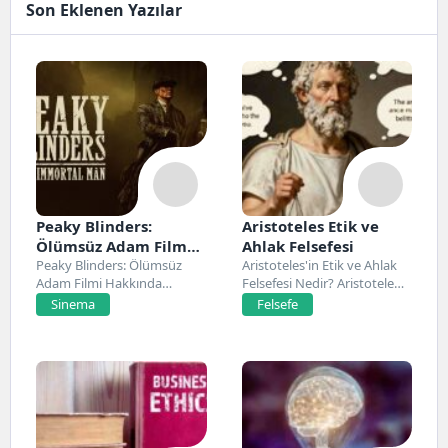
Son Eklenen Yazılar
Peaky Blinders:
Aristoteles Etik ve
Ölümsüz Adam Film
Ahlak Felsefesi
Konusu, Oyuncuları
Peaky Blinders: Ölümsüz
Aristoteles'in Etik ve Ahlak
Adam Filmi Hakkında
Felsefesi Nedir? Aristoteles,
ve İnceleme
Netflix’te 20 Mart 2026...
Antik Yunan felsefesinin...
Sinema
Felsefe