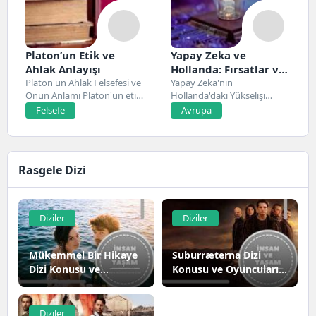
Platon’un Etik ve
Yapay Zeka ve
Ahlak Anlayışı
Hollanda: Fırsatlar ve
Platon'un Ahlak Felsefesi ve
Zorluklar
Yapay Zeka'nın
Onun Anlamı Platon'un etik
Hollanda'daki Yükselişi
ve ahlak...
Hollanda, son yıllarda yapay
Felsefe
Avrupa
zeka alanında...
Rasgele Dizi
Diziler
Diziler
Mükemmel Bir Hikaye
Suburræterna Dizi
Dizi Konusu ve
Konusu ve Oyuncuları |
Oyuncuları | Netflix
Netflix
Diziler