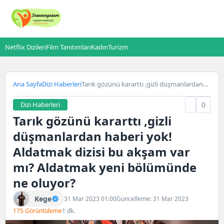
Netflix Dizileri
Film Tanıtımları
Kadın
Turizm
Ana Sayfa
Dizi Haberleri
Tarık gözünü kararttı ,gizli düşmanlardan
haberi yok! Aldatmak dizisi bu akşam var
mı? Aldatmak yeni bölümünde ne oluyor?
Dizi Haberleri
0
Tarık gözünü kararttı ,gizli
düşmanlardan haberi yok!
Aldatmak dizisi bu akşam var
mı? Aldatmak yeni bölümünde
ne oluyor?
Kege
31 Mar 2023 01:00
Güncelleme: 31 Mar 2023
175 Görüntüleme
1 dk.