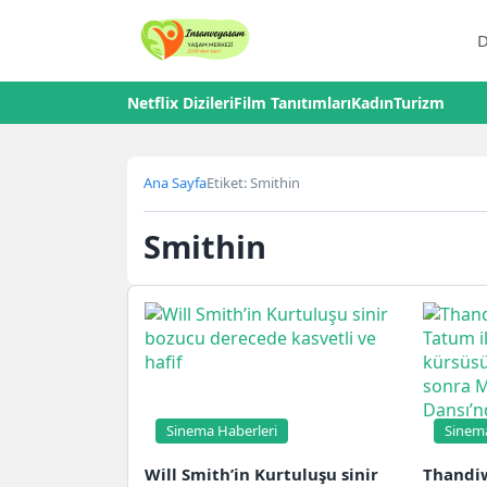
D
Netflix Dizileri
Film Tanıtımları
Kadın
Turizm
Ana Sayfa
Etiket: Smithin
Smithin
Sinema Haberleri
Sinema
Will Smith’in Kurtuluşu sinir
Thandi