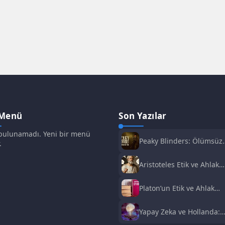
 Menü
Son Yazılar
ulunamadı. Yeni bir menü
Peaky Blinders: Ölümsüz
.
Adam Film Konusu,
Oyuncuları ve İnceleme
Aristoteles Etik ve Ahlak
Felsefesi
Platon’un Etik ve Ahlak
Anlayışı
Yapay Zeka ve Hollanda:
Fırsatlar ve Zorluklar