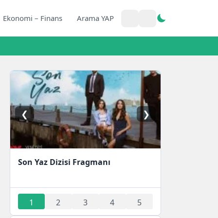
Ekonomi – Finans
Arama YAP
❮
❯
Son Yaz Dizisi Fragmanı
1
2
3
4
5