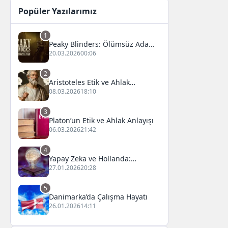
Popüler Yazılarımız
1
Peaky Blinders: Ölümsüz Adam
Film Konusu, Oyuncuları ve
20.03.2026
00:06
İnceleme
2
Aristoteles Etik ve Ahlak
Felsefesi
08.03.2026
18:10
3
Platon’un Etik ve Ahlak Anlayışı
06.03.2026
21:42
4
Yapay Zeka ve Hollanda:
Fırsatlar ve Zorluklar
27.01.2026
20:28
5
Danimarka’da Çalışma Hayatı
26.01.2026
14:11