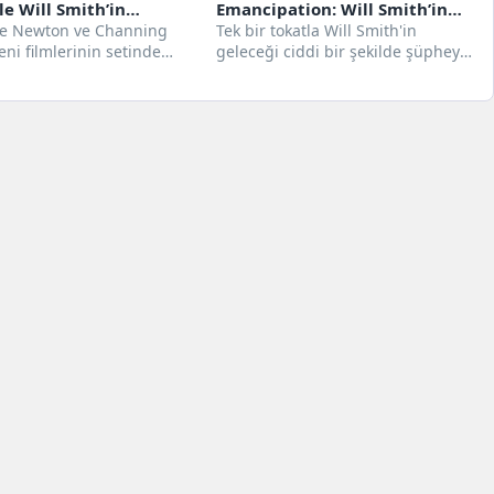
le Will Smith’in
Emancipation: Will Smith’in
ne ateş püskürdükten
e Newton ve Channing
yeni filmleri, TV şovları
Tek bir tokatla Will Smith'in
eni filmlerinin setinde
geleceği ciddi bir şekilde şüpheye
agic Mike’ın Son
tehlikede
etli darbeler aldılar ki, o
düşüyor. Tüm domino taşları
dan çıkıyor
tworld...
düşüyor...