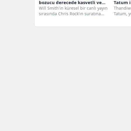
bozucu derecede kasvetli ve
Tatum i
hafif
Will Smith'in küresel bir canlı yayın
kürsüsü
Thandiw
sırasında Chris Rock'ın suratına
Tatum, y
sonra M
şiddetli bir şekilde tokat
öyle şidd
Dansı’n
atmadığı...
çıktı.Wes