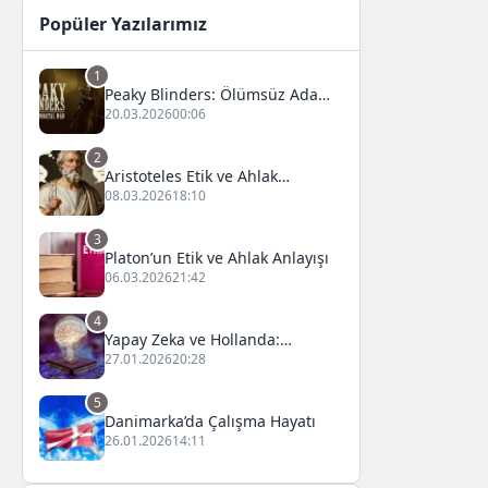
Popüler Yazılarımız
1
Peaky Blinders: Ölümsüz Adam
Film Konusu, Oyuncuları ve
20.03.2026
00:06
İnceleme
2
Aristoteles Etik ve Ahlak
Felsefesi
08.03.2026
18:10
3
Platon’un Etik ve Ahlak Anlayışı
06.03.2026
21:42
4
Yapay Zeka ve Hollanda:
Fırsatlar ve Zorluklar
27.01.2026
20:28
5
Danimarka’da Çalışma Hayatı
26.01.2026
14:11