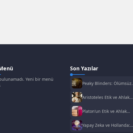
 Menü
Son Yazılar
ulunamadı. Yeni bir menü
Peaky Blinders: Ölümsüz
.
Adam Film Konusu,
Oyuncuları ve İnceleme
Aristoteles Etik ve Ahlak
Felsefesi
Platon’un Etik ve Ahlak
Anlayışı
Yapay Zeka ve Hollanda:
Fırsatlar ve Zorluklar