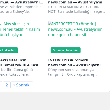
m.au — Avustralya’nın
news.com.au — Avustralya’nın
len haber sitesi
se ve Mission Impossible
önde gelen haber sitesi
İLGİLİ REKLAMLARLA İLGİLİ BİR
adrosu Sidney'de
NOT: Bu sitede kullandığınız içerik
or TOM CRUISE, HAYLEY
(reklamlar dahil) hakkında bilgi
 SIMON PEGG...
toplarız ve...
 Haberleri
Sinema Haberleri
 Akış sitesi için
INTERCEPTOR römork |
ı Temel teklifi 4 Kasım
news.com.au – Avustralya’nın
ünü başlıyor
i Netflix, Cuma günü
önde gelen haber sitesi
Dünyanın son savunmasıyla
a'da, tüketicilere
tanışın. Bir Ordu kaptanı, eş
erden önce ve sırasında
zamanlı koordineli bir saldırı,
n reklamlar karşılığında
komuta ettiği uzak...
1
2
» Sonraki