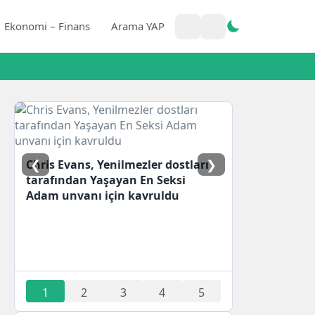
Ekonomi – Finans
Arama YAP
❮
❯
Chris Evans, Yenilmezler dostları
tarafından Yaşayan En Seksi
Adam unvanı için kavruldu
1
2
3
4
5