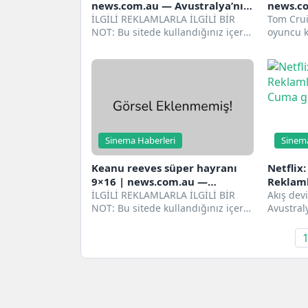
news.com.au — Avustralya’nın
news.co
önde gelen haber sitesi
İLGİLİ REKLAMLARLA İLGİLİ BİR
önde ge
Tom Crui
NOT: Bu sitede kullandığınız içerik
oyuncu k
(reklamlar dahil) hakkında bilgi
buluşuy
toplarız ve...
ATWELL,
Sinema Haberleri
Sinema
Keanu reeves süper hayranı
Netflix:
9×16 | news.com.au —
Reklaml
Avustralya’nın önde gelen
İLGİLİ REKLAMLARLA İLGİLİ BİR
Cuma g
Akış dev
NOT: Bu sitede kullandığınız içerik
Avustraly
haber sitesi
(reklamlar dahil) hakkında bilgi
gösteril
toplarız ve...
oynatıla
daha...