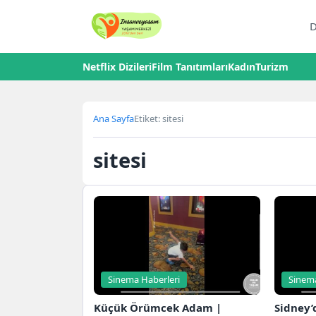
D
Netflix Dizileri
Film Tanıtımları
Kadın
Turizm
Ana Sayfa
Etiket: sitesi
sitesi
Sinema Haberleri
Sinema
Küçük Örümcek Adam |
Sidney’