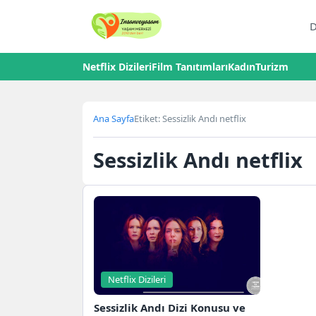
D
Netflix Dizileri
Film Tanıtımları
Kadın
Turizm
Ana Sayfa
Etiket: Sessizlik Andı netflix
Sessizlik Andı netflix
Netflix Dizileri
Sessizlik Andı Dizi Konusu ve