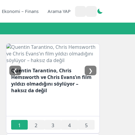
Ekonomi – Finans
Arama YAP
❮
❯
Quentin Tarantino, Chris
Hemsworth ve Chris Evans’ın film
yıldızı olmadığını söylüyor –
haksız da değil
1
2
3
4
5