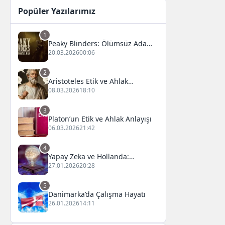
Popüler Yazılarımız
1
Peaky Blinders: Ölümsüz Adam
Film Konusu, Oyuncuları ve
20.03.2026
00:06
İnceleme
2
Aristoteles Etik ve Ahlak
Felsefesi
08.03.2026
18:10
3
Platon’un Etik ve Ahlak Anlayışı
06.03.2026
21:42
4
Yapay Zeka ve Hollanda:
Fırsatlar ve Zorluklar
27.01.2026
20:28
5
Danimarka’da Çalışma Hayatı
26.01.2026
14:11