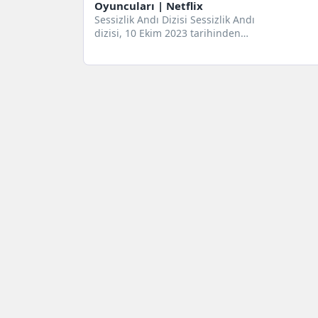
Oyuncuları | Netflix
Sessizlik Andı Dizisi Sessizlik Andı
dizisi, 10 Ekim 2023 tarihinden
itibaren gösterime giren Meksika
yapımı...