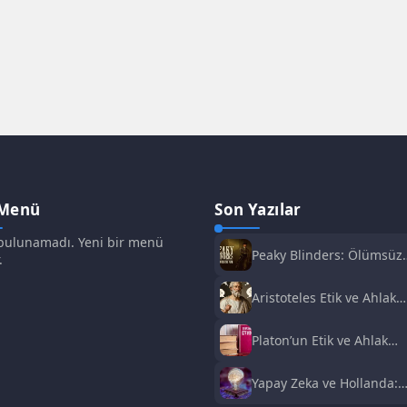
 Menü
Son Yazılar
ulunamadı. Yeni bir menü
Peaky Blinders: Ölümsüz
.
Adam Film Konusu,
Oyuncuları ve İnceleme
Aristoteles Etik ve Ahlak
Felsefesi
Platon’un Etik ve Ahlak
Anlayışı
Yapay Zeka ve Hollanda:
Fırsatlar ve Zorluklar