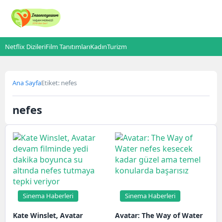
Netflix Dizileri
Film Tanıtımları
Kadın
Turizm
Ana Sayfa
Etiket: nefes
nefes
Sinema Haberleri
Sinema Haberleri
Kate Winslet, Avatar
Avatar: The Way of Water