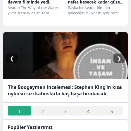
devam filminde yedi
nefes kesecek kadar güzel
dakika boyunca su altında
Avatar: The Way of the Water
ama temel konularda
Başka bir Avatar filminin
yıldızı Kate Winslet, Tom
geleceğini biliyor muydunuz?
nefes tutmaya tepki
başarısız
Cruise'un rekorunu kıran su
Planın dört devam filmi
veriyor
altında...
olduğunu biliyor muydunuz?
Dikkat etmediyseniz,...
❮
❯
The Boogeyman incelemesi: Stephen King’in kısa
öyküsü sizi kabuslarla baş başa bırakacak
1
2
3
4
5
Popüler Yazılarımız