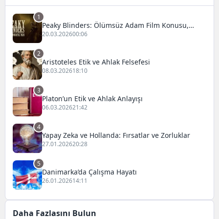
1
Peaky Blinders: Ölümsüz Adam Film Konusu,
Oyuncuları ve İnceleme
20.03.2026
00:06
2
Aristoteles Etik ve Ahlak Felsefesi
08.03.2026
18:10
3
Platon’un Etik ve Ahlak Anlayışı
06.03.2026
21:42
4
Yapay Zeka ve Hollanda: Fırsatlar ve Zorluklar
27.01.2026
20:28
5
Danimarka’da Çalışma Hayatı
26.01.2026
14:11
Daha Fazlasını Bulun