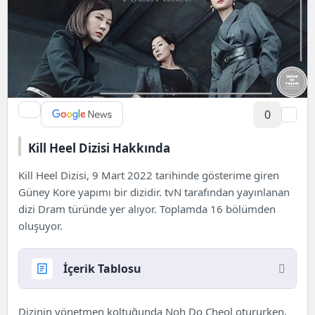
0
Kill Heel Dizisi Hakkında
Kill Heel Dizisi, 9 Mart 2022 tarihinde gösterime giren
Güney
Kore
yapımı bir dizidir. tvN tarafından yayınlanan
dizi Dram türünde yer alıyor. Toplamda 16 bölümden
oluşuyor.
İçerik Tablosu
Kill Heel Dizisi Hakkında
Dizinin yönetmen koltuğunda
Noh Do Cheol
otururken,