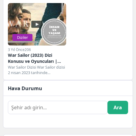
yayınlanmaya başlayan Netflix
gösterime giren ABD yapımı bir...
orjinal yapımı bir mini...
Diziler
3 Yıl Önce
206
War Sailor (2023) Dizi
Konusu ve Oyuncuları |
Netflix
War Sailor Dizisi War Sailor dizisi
2 nisan 2023 tarihinde
gösterime giren Netflix yapımı
bir...
Hava Durumu
Ara