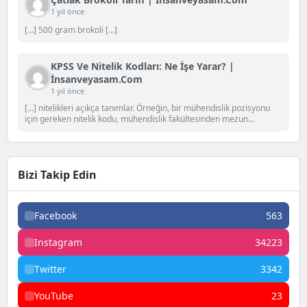
1 yıl önce
[…] 500 gram brokoli […]
KPSS Ve Nitelik Kodları: Ne İşe Yarar? |
İnsanveyasam.com
1 yıl önce
[…] nitelikleri açıkça tanımlar. Örneğin, bir mühendislik pozisyonu
için gereken nitelik kodu, mühendislik fakültesinden mezun...
Bizi Takip Edin
Facebook
563
Instagram
34223
Twitter
3342
YouTube
23