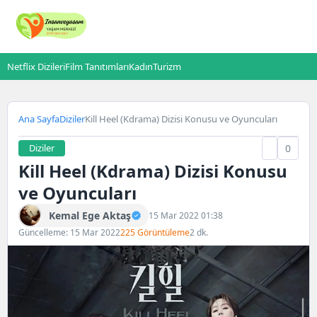
Netflix Dizileri
Film Tanıtımları
Kadın
Turizm
Ana Sayfa
Diziler
Kill Heel (Kdrama) Dizisi Konusu ve Oyuncuları
Diziler
0
Kill Heel (Kdrama) Dizisi Konusu
ve Oyuncuları
Kemal Ege Aktaş
15 Mar 2022 01:38
Güncelleme: 15 Mar 2022
225 Görüntüleme
2 dk.