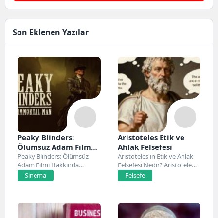
Son Eklenen Yazılar
Peaky Blinders:
Aristoteles Etik ve
Ölümsüz Adam Film
Ahlak Felsefesi
Konusu, Oyuncuları
Peaky Blinders: Ölümsüz
Aristoteles'in Etik ve Ahlak
Adam Filmi Hakkında
Felsefesi Nedir? Aristoteles,
ve İnceleme
Netflix’te 20 Mart 2026...
Antik Yunan felsefesinin...
Sinema
Felsefe