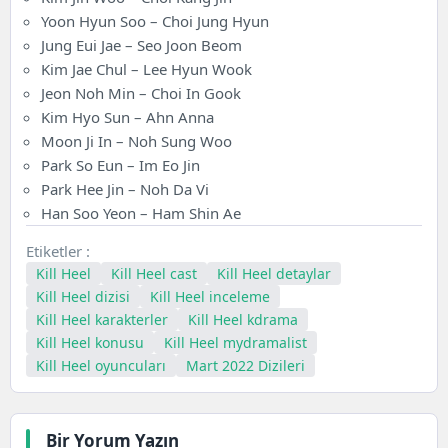
Yoon Hyun Soo – Choi Jung Hyun
Jung Eui Jae – Seo Joon Beom
Kim Jae Chul – Lee Hyun Wook
Jeon Noh Min – Choi In Gook
Kim Hyo Sun – Ahn Anna
Moon Ji In – Noh Sung Woo
Park So Eun – Im Eo Jin
Park Hee Jin – Noh Da Vi
Han Soo Yeon – Ham Shin Ae
Etiketler :
Kill Heel
Kill Heel cast
Kill Heel detaylar
Kill Heel dizisi
Kill Heel inceleme
Kill Heel karakterler
Kill Heel kdrama
Kill Heel konusu
Kill Heel mydramalist
Kill Heel oyuncuları
Mart 2022 Dizileri
Bir Yorum Yazın