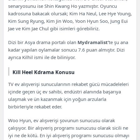
Kill Heel Kdrama Konusu
senaryosunu ise Shin Kwang Ho yazmıştır. Oyuncu
Kill Heel Kdrama Oyuncuları ve Karakterler
kadrosuna bakacak olursak; Kim Ha Neul, Lee Hye Young,
Kim Sung Ryung, Kim Jin Woo, Yoon Hyun Soo, Jung Eui
Jae ve Kim Jae Chul gibi isimleri görebiliriz.
Dizi bir Asya drama portalı olan
Mydramalist’
te şu ana
kadar yapılan oylamalar sonucu 7.6 puan almıştır. Dizi
ayrıca Kilhil ismi ile de biliniyor.
Kill Heel Kdrama Konusu
TV ev alışverişi sunucularının rekabet gücü mücadeleleri
içinde geçen üç ev sahibi, endüstri alanında başarıya
ulaşmak ve ün kazanmak için yoğun arzularla
birbirleriyle rekabet eder.
Woo Hyun, ev alışverişi şovunun sunucusu olarak
çalışıyor. Bir alışveriş programı sunucusu olarak sicili ne
iyi ne de kötü. En iyi alışveriş programı sunucusu olmayı