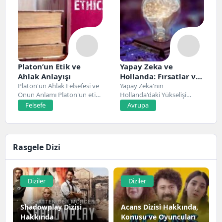
Platon’un Etik ve
Yapay Zeka ve
Ahlak Anlayışı
Hollanda: Fırsatlar ve
Platon'un Ahlak Felsefesi ve
Zorluklar
Yapay Zeka'nın
Onun Anlamı Platon'un etik
Hollanda'daki Yükselişi
ve ahlak...
Hollanda, son yıllarda yapay
Felsefe
Avrupa
zeka alanında...
Rasgele Dizi
Diziler
Diziler
Shadowplay Dizisi
Acans Dizisi Hakkında,
Hakkında
Konusu ve Oyuncuları