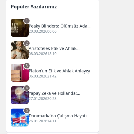
Popüler Yazılarımız
1
Peaky Blinders: Ölümsüz Adam
Film Konusu, Oyuncuları ve
20.03.2026
00:06
İnceleme
2
Aristoteles Etik ve Ahlak
Felsefesi
08.03.2026
18:10
3
Platon’un Etik ve Ahlak Anlayışı
06.03.2026
21:42
4
Yapay Zeka ve Hollanda:
Fırsatlar ve Zorluklar
27.01.2026
20:28
5
Danimarka’da Çalışma Hayatı
26.01.2026
14:11