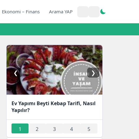
Ekonomi – Finans
Arama YAP
❮
❯
Ev Yapımı Beyti Kebap Tarifi, Nasıl
Yapılır?
1
2
3
4
5