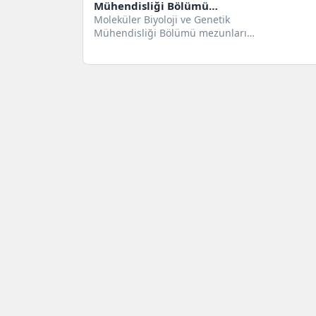
Mühendisliği Bölümü
Hakkında
Moleküler Biyoloji ve Genetik
Mühendisliği Bölümü mezunları
için iş olanakları nelerdir?
Moleküler Biyoloji ve Genetik...