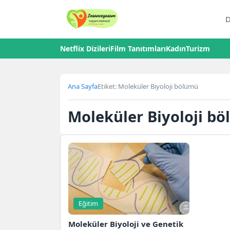
D
Netflix Dizileri
Film Tanıtımları
Kadın
Turizm
Ana Sayfa
Etiket: Moleküler Biyoloji bölümü
Moleküler Biyoloji b
Eğitim
Moleküler Biyoloji ve Genetik