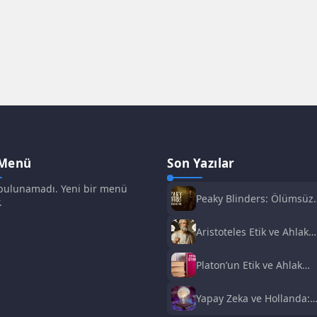
 Menü
Son Yazılar
ulunamadı. Yeni bir menü
Peaky Blinders: Ölümsüz
.
Adam Film Konusu,
Oyuncuları ve İnceleme
Aristoteles Etik ve Ahlak
Felsefesi
Platon’un Etik ve Ahlak
Anlayışı
Yapay Zeka ve Hollanda:
Fırsatlar ve Zorluklar