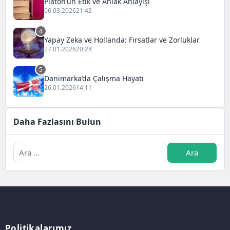
Platon’un Etik ve Ahlak Anlayışı
06.03.2026
21:42
4
Yapay Zeka ve Hollanda: Fırsatlar ve Zorluklar
27.01.2026
20:28
5
Danimarka’da Çalışma Hayatı
26.01.2026
14:11
Daha Fazlasını Bulun
Politikalarımız