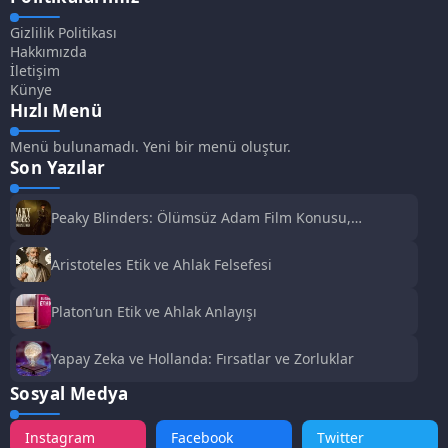
Gizlilik Politikası
Hakkımızda
İletişim
Künye
Hızlı Menü
Menü bulunamadı. Yeni bir menü oluştur.
Son Yazılar
Peaky Blinders: Ölümsüz Adam Film Konusu,
Oyuncuları ve İnceleme
Aristoteles Etik ve Ahlak Felsefesi
Platon’un Etik ve Ahlak Anlayışı
Yapay Zeka ve Hollanda: Fırsatlar ve Zorluklar
Sosyal Medya
Instagram
Facebook
Twitter