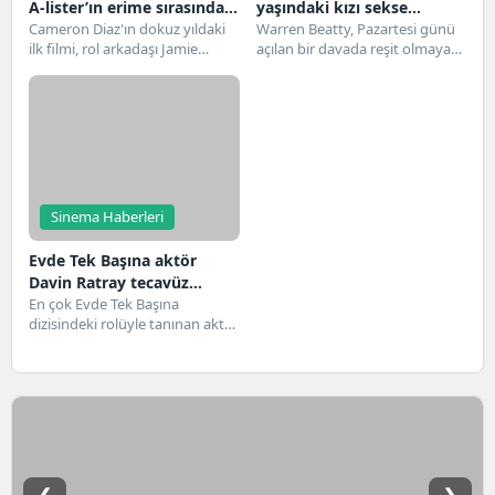
A-lister’ın erime sırasında
yaşındaki kızı sekse
personeli işten çıkardığı
Cameron Diaz'ın dokuz yıldaki
zorladığı iddiasıyla dava
Warren Beatty, Pazartesi günü
ilk filmi, rol arkadaşı Jamie
açılan bir davada reşit olmayan
iddiasıyla kaos içinde film
açtı
Foxx'un erimesi sayesinde
biriyle cinsel ilişkiye girmeye
çekiyor
kaosa sürükleniyor.İçeriden
zorlamakla suçlandı.Kristina...
kaynaklar,...
Sinema Haberleri
Evde Tek Başına aktör
Davin Ratray tecavüz
iddiasıyla soruşturma
En çok Evde Tek Başına
dizisindeki rolüyle tanınan aktör
altında
Devin Ratray, 2017'de
arkadaşına tecavüz etmekle...