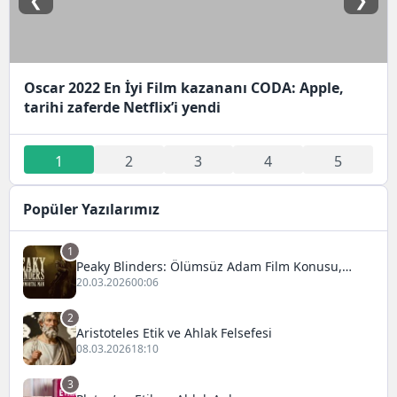
❮
❯
Oscar 2022 En İyi Film kazananı CODA: Apple,
tarihi zaferde Netflix’i yendi
1
2
3
4
5
Popüler Yazılarımız
1
Peaky Blinders: Ölümsüz Adam Film Konusu,
Oyuncuları ve İnceleme
20.03.2026
00:06
2
Aristoteles Etik ve Ahlak Felsefesi
08.03.2026
18:10
3