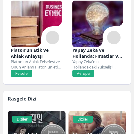
Platon’un Etik ve
Yapay Zeka ve
Ahlak Anlayışı
Hollanda: Fırsatlar ve
Platon'un Ahlak Felsefesi ve
Zorluklar
Yapay Zeka'nın
Onun Anlamı Platon'un etik
Hollanda'daki Yükselişi
ve ahlak...
Hollanda, son yıllarda yapay
Felsefe
Avrupa
zeka alanında...
Rasgele Dizi
Diziler
Diziler