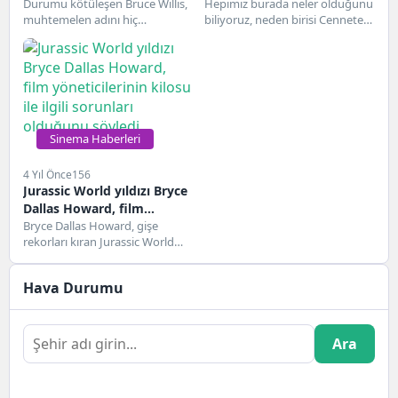
filmi yaptı
Durumu kötüleşen Bruce Willis,
için bir yıldız aracıdır.
Hepimiz burada neler olduğunu
muhtemelen adını hiç
biliyoruz, neden birisi Cennete
duymadığınız düzinelerce
Bilet almak için bir bilet alır.
doğrudan videoya film yaptı.
Dünyanın...
Şimdi nedenini...
Sinema Haberleri
4 Yıl Önce
156
Jurassic World yıldızı Bryce
Dallas Howard, film
yöneticilerinin kilosu ile
Bryce Dallas Howard, gişe
rekorları kıran Jurassic World
ilgili sorunları olduğunu
üçlemesinin arkasındaki
söyledi.
yöneticilerin vücudu ve kilosu
Hava Durumu
ile...
Ara