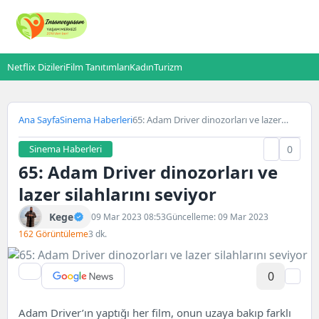
Netflix Dizileri
Film Tanıtımları
Kadın
Turizm
Ana Sayfa
Sinema Haberleri
65: Adam Driver dinozorları ve lazer
silahlarını seviyor
Sinema Haberleri
0
65: Adam Driver dinozorları ve
lazer silahlarını seviyor
Kege
09 Mar 2023 08:53
Güncelleme: 09 Mar 2023
162 Görüntüleme
3 dk.
0
Adam Driver’ın yaptığı her film, onun uzaya bakıp farklı