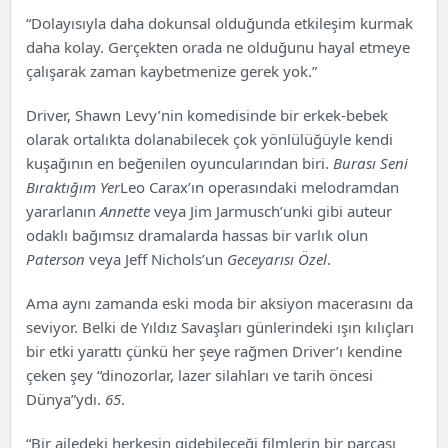
“Dolayısıyla daha dokunsal olduğunda etkileşim kurmak
daha kolay. Gerçekten orada ne olduğunu hayal etmeye
çalışarak zaman kaybetmenize gerek yok.”
Driver, Shawn Levy’nin komedisinde bir erkek-bebek
olarak ortalıkta dolanabilecek çok yönlülüğüyle kendi
kuşağının en beğenilen oyuncularından biri.
Burası Seni
Bıraktığım Yer
Leo Carax’ın operasındaki melodramdan
yararlanın
Annette
veya Jim Jarmusch’unki gibi auteur
odaklı bağımsız dramalarda hassas bir varlık olun
Paterson
veya Jeff Nichols’un
Geceyarısı Özel
.
Ama aynı zamanda eski moda bir aksiyon macerasını da
seviyor. Belki de Yıldız Savaşları günlerindeki ışın kılıçları
bir etki yarattı çünkü her şeye rağmen Driver’ı kendine
çeken şey “dinozorlar, lazer silahları ve tarih öncesi
Dünya”ydı.
65
.
“Bir ailedeki herkesin gidebileceği filmlerin bir parçası