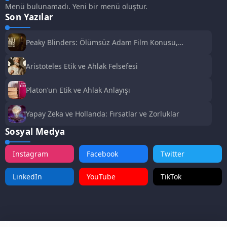
Menü bulunamadı. Yeni bir menü oluştur.
Son Yazılar
Peaky Blinders: Ölümsüz Adam Film Konusu,
Oyuncuları ve İnceleme
Aristoteles Etik ve Ahlak Felsefesi
Platon’un Etik ve Ahlak Anlayışı
Yapay Zeka ve Hollanda: Fırsatlar ve Zorluklar
Sosyal Medya
Instagram
Facebook
Twitter
LinkedIn
YouTube
TikTok