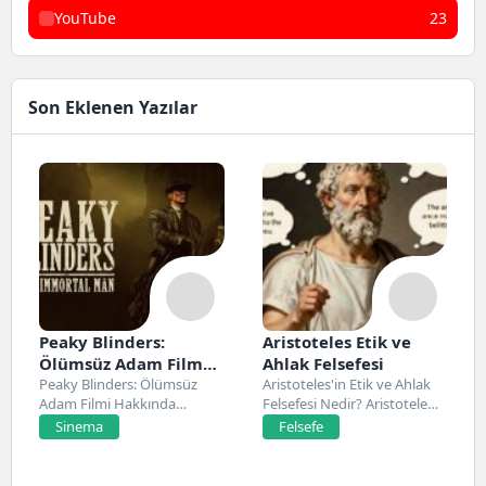
YouTube
23
Son Eklenen Yazılar
Peaky Blinders:
Aristoteles Etik ve
Ölümsüz Adam Film
Ahlak Felsefesi
Konusu, Oyuncuları
Peaky Blinders: Ölümsüz
Aristoteles'in Etik ve Ahlak
Adam Filmi Hakkında
Felsefesi Nedir? Aristoteles,
ve İnceleme
Netflix’te 20 Mart 2026...
Antik Yunan felsefesinin...
Sinema
Felsefe