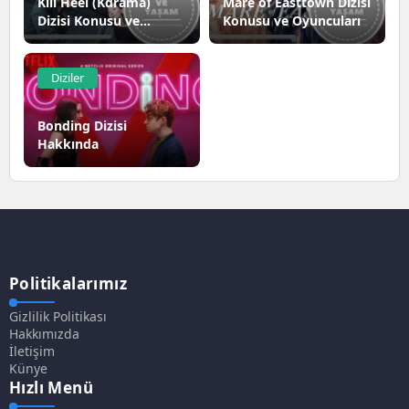
Kill Heel (Kdrama)
Mare of Easttown Dizisi
Dizisi Konusu ve
Konusu ve Oyuncuları
Oyuncuları
Diziler
Bonding Dizisi
Hakkında
Politikalarımız
Gizlilik Politikası
Hakkımızda
İletişim
Künye
Hızlı Menü