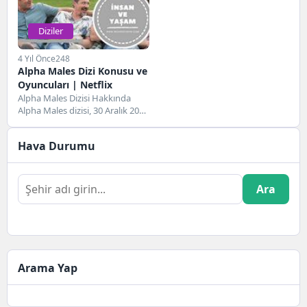
Diziler
4 Yıl Önce
248
Alpha Males Dizi Konusu ve
Oyuncuları | Netflix
Alpha Males Dizisi Hakkında
Alpha Males dizisi, 30 Aralık 2022
tarihinde gösterime giren
İspanya yapımı...
Hava Durumu
Ara
Arama Yap