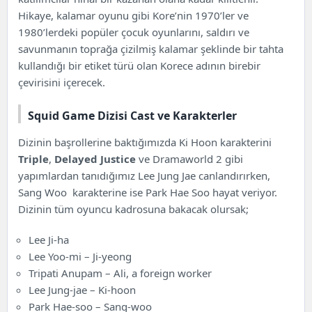
Hikaye, kalamar oyunu gibi Kore’nin 1970’ler ve
1980’lerdeki popüler çocuk oyunlarını, saldırı ve
savunmanın toprağa çizilmiş kalamar şeklinde bir tahta
kullandığı bir etiket türü olan Korece adının birebir
çevirisini içerecek.
Squid Game Dizisi Cast ve Karakterler
Dizinin başrollerine baktığımızda Ki Hoon karakterini
Triple
,
Delayed Justice
ve Dramaworld 2 gibi
yapımlardan tanıdığımız Lee Jung Jae canlandırırken,
Sang Woo karakterine ise Park Hae Soo hayat veriyor.
Dizinin tüm oyuncu kadrosuna bakacak olursak;
Lee Ji-ha
Lee Yoo-mi – Ji-yeong
Tripati Anupam – Ali, a foreign worker
Lee Jung-jae – Ki-hoon
Park Hae-soo – Sang-woo