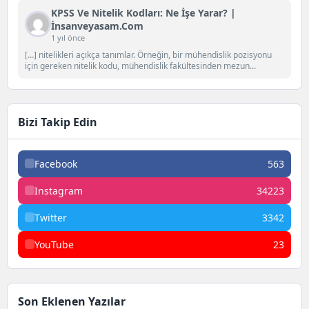
KPSS Ve Nitelik Kodları: Ne İşe Yarar? |
İnsanveyasam.com
1 yıl önce
[…] nitelikleri açıkça tanımlar. Örneğin, bir mühendislik pozisyonu
için gereken nitelik kodu, mühendislik fakültesinden mezun...
Bizi Takip Edin
Facebook
563
Instagram
34223
Twitter
3342
YouTube
23
Son Eklenen Yazılar