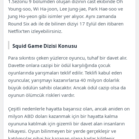
1.Sezonu 9 bölümden oluşan dizinin cast ekibinde Oh
Squid Game Dizisi Konusu
Young-soo, Wi Ha-joon, Lee Jung-jae, Park Hae-soo ve
Squid Game Dizisi Cast ve Karakterler
Jung Ho-yeon gibi isimler yer alıyor. Aynı zamanda
Round Six adı ile de bilinen diziyi 17 Eylül den itibaren
Netflix
‘ten izleyebilirsiniz.
Squid Game Dizisi Konusu
Para sıkıntısı çeken yüzlerce oyuncu, tuhaf bir davet alır.
Davette onlara cazipi bir ödül karşılığında çocuk
oyunlarında yarışmaları teklif edilir. Teklifi kabul eden
oyuncular, yarışmayı kazanırlarsa 40 milyon dolarlık
büyük ödülün sahibi olacaktır. Ancak ödül cazip olsa da
oyunun ölümcük riskleri vardır.
Çeşitli nedenlerle hayatta başarısız olan, ancak aniden on
milyon ABD doları kazanmak için bir hayatta kalma
oyununa katılmak için gizemli bir davet alan insanların
hikayesi. Oyun bilinmeyen bir yerde gerçekleşir ve
katılımcılar nihai bir kazanan olana kadar kilitlenir.