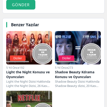
GÖNDER
Benzer Yazılar
Diziler
Diziler
5 Yıl Önce
192
5 Yıl Önce
273
Light the Night Konusu ve
Shadow Beauty Kdrama
Oyuncuları
Konusu ve Oyuncuları
Light the Night Dizisi Hakkında
Shadow Beauty Dizisi Hakkında
Light the Night Dizisi, 26 Kasım
Shadow Beauty dizisi, 20 Kasım
2021 tarihinde gösterime giren...
2021 tarihinde gösterime giren
Güney Kore...