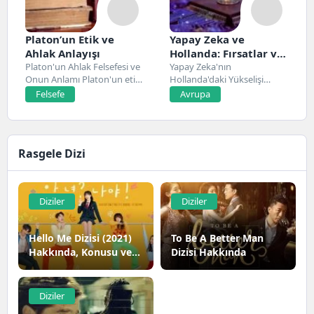
Platon’un Etik ve
Yapay Zeka ve
Ahlak Anlayışı
Hollanda: Fırsatlar ve
Platon'un Ahlak Felsefesi ve
Zorluklar
Yapay Zeka'nın
Onun Anlamı Platon'un etik
Hollanda'daki Yükselişi
ve ahlak...
Hollanda, son yıllarda yapay
Felsefe
Avrupa
zeka alanında...
Rasgele Dizi
Diziler
Diziler
Hello Me Dizisi (2021)
To Be A Better Man
Hakkında, Konusu ve
Dizisi Hakkında
Oyuncuları
Diziler