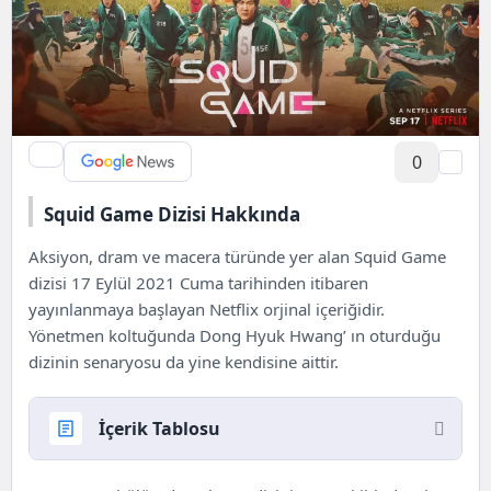
0
Squid Game Dizisi Hakkında
Aksiyon, dram ve macera türünde yer alan Squid Game
dizisi 17 Eylül 2021 Cuma tarihinden itibaren
yayınlanmaya başlayan Netflix orjinal içeriğidir.
Yönetmen koltuğunda Dong Hyuk Hwang’ ın oturduğu
dizinin senaryosu da yine kendisine aittir.
İçerik Tablosu
Squid Game Dizisi Hakkında