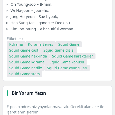
Oh Young-soo – Il-nam,
Wi Ha-joon – Joon-ho,
Jung Ho-yeon – Sae-byeok,
Heo Sung-tae – gangster Deok-su
Kim Joo-ryung – a beautiful woman
Etiketler :
Kdrama
Kdrama Series
Squid Game
Squid Game cast
Squid Game dizisi
Squid Game hakkında
Squid Game karakterler
Squid Game kdrama
Squid Game konusu
Squid Game netflix
Squid Game oyuncuları
Squid Game stars
Bir Yorum Yazın
E-posta adresiniz yayınlanmayacak.
Gerekli alanlar
*
ile
işaretlenmişlerdir