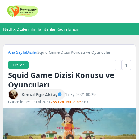
Netflix Dizileri
Film Tanıtımları
Kadın
Turizm
Ana Sayfa
Diziler
Squid Game Dizisi Konusu ve Oyuncuları
Diziler
1
Squid Game Dizisi Konusu ve
Oyuncuları
Kemal Ege Aktaş
17 Eyl 2021 00:29
Güncelleme: 17 Eyl 2021
255 Görüntüleme
2 dk.