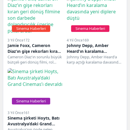
Sinema Haberleri
Sinema Haberleri
3 Yıl Önce
172
4 Yıl Önce
169
Jamie Foxx, Cameron
Johnny Depp, Amber
Diaz’ın gişe rekorları kıran
Heard’ın karalama
geri dönüş filmine son
Cameron Diaz'ın sorunlu büyük
davasında yeni diplere
Johnny Depp, Amber Heard'a
bütçeli geri dönüş filmi, rol
karşı açtığı karalama davasında
darbede dolandırıcılık
düştü
arkadaşı Jamie Foxx'tan ayrıntılı
kürsüye çıkarken, olabilecek en
üzerine polisi aradı
bir dolandırıcılıkla...
kötü performanslarından birini...
Sinema Haberleri
3 Yıl Önce
161
Sinema şirketi Hoyts, Batı
Avustralya’daki Grand
Cinemas’ı devraldı
Avustralya'nın önde gelen