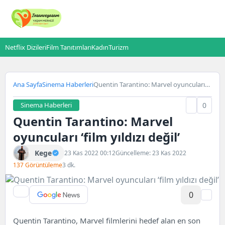
Netflix Dizileri
Film Tanıtımları
Kadın
Turizm
Ana Sayfa
Sinema Haberleri
Quentin Tarantino: Marvel oyuncuları
‘film yıldızı değil’
Sinema Haberleri
0
Quentin Tarantino: Marvel
oyuncuları ‘film yıldızı değil’
Kege
23 Kas 2022 00:12
Güncelleme: 23 Kas 2022
137 Görüntüleme
3 dk.
0
Quentin Tarantino, Marvel filmlerini hedef alan en son