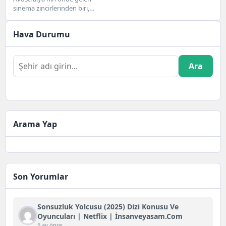
sinema zincirlerinden biri,
sevilen bağımsız bir film
zincirinin geçen yıl yönetime
Hava Durumu
girmesinin...
Ara
Arama Yap
Son Yorumlar
Sonsuzluk Yolcusu (2025) Dizi Konusu Ve
Oyuncuları | Netflix | İnsanveyasam.com
5 ay önce