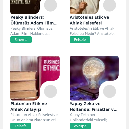
Peaky Blinders:
Aristoteles Etik ve
Ölümsüz Adam Film
Ahlak Felsefesi
Konusu, Oyuncuları
Peaky Blinders: Ölümsüz
Aristoteles'in Etik ve Ahlak
Adam Filmi Hakkında
Felsefesi Nedir? Aristoteles,
ve İnceleme
Netflix’te 20 Mart 2026...
Antik Yunan felsefesinin...
Sinema
Felsefe
Platon’un Etik ve
Yapay Zeka ve
Ahlak Anlayışı
Hollanda: Fırsatlar ve
Platon'un Ahlak Felsefesi ve
Zorluklar
Yapay Zeka'nın
Onun Anlamı Platon'un etik
Hollanda'daki Yükselişi
ve ahlak...
Hollanda, son yıllarda yapay
Felsefe
Avrupa