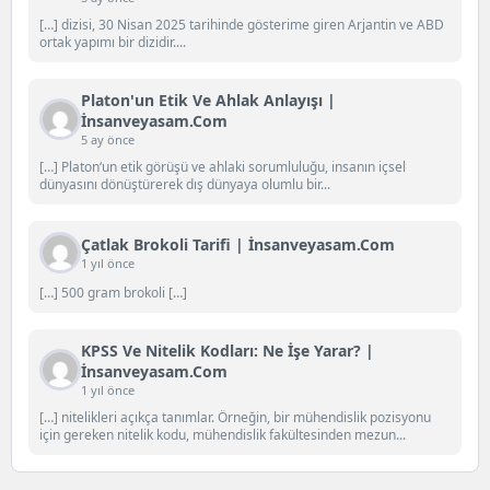
[…] dizisi, 30 Nisan 2025 tarihinde gösterime giren Arjantin ve ABD
ortak yapımı bir dizidir....
Platon'un Etik Ve Ahlak Anlayışı |
İnsanveyasam.com
5 ay önce
[…] Platon‘un etik görüşü ve ahlaki sorumluluğu, insanın içsel
dünyasını dönüştürerek dış dünyaya olumlu bir...
Çatlak Brokoli Tarifi | İnsanveyasam.com
1 yıl önce
[…] 500 gram brokoli […]
KPSS Ve Nitelik Kodları: Ne İşe Yarar? |
İnsanveyasam.com
1 yıl önce
[…] nitelikleri açıkça tanımlar. Örneğin, bir mühendislik pozisyonu
için gereken nitelik kodu, mühendislik fakültesinden mezun...