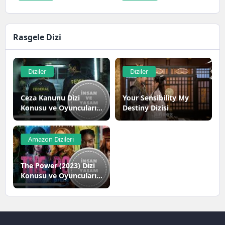
zeka alanında...
Rasgele Dizi
Diziler
Diziler
Ceza Kanunu Dizi
Your Sensibility My
Konusu ve Oyuncuları |
Destiny Dizisi
Netflix
Amazon Dizileri
The Power (2023) Dizi
Konusu ve Oyuncuları |
Amazon Prime