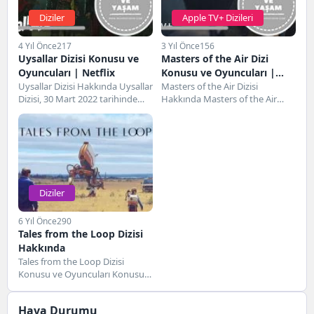
Diziler
Apple TV+ Dizileri
4 Yıl Önce
217
3 Yıl Önce
156
Uysallar Dizisi Konusu ve
Masters of the Air Dizi
Oyuncuları | Netflix
Konusu ve Oyuncuları |
Uysallar Dizisi Hakkında Uysallar
Apple Tv+
Masters of the Air Dizisi
Dizisi, 30 Mart 2022 tarihinde
Hakkında Masters of the Air
gösterime giren Türk yapımı bir
dizisi, 26 Ocak 2024 tarihinde...
mini...
Diziler
6 Yıl Önce
290
Tales from the Loop Dizisi
Hakkında
Tales from the Loop Dizisi
Konusu ve Oyuncuları Konusu
Simon Stålenhag' ın aynı ismi
taşıyan...
Hava Durumu