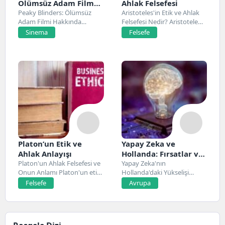
Ölümsüz Adam Film
Ahlak Felsefesi
Konusu, Oyuncuları
Peaky Blinders: Ölümsüz
Aristoteles'in Etik ve Ahlak
Adam Filmi Hakkında
Felsefesi Nedir? Aristoteles,
ve İnceleme
Netflix’te 20 Mart 2026...
Antik Yunan felsefesinin...
Sinema
Felsefe
Platon’un Etik ve
Yapay Zeka ve
Ahlak Anlayışı
Hollanda: Fırsatlar ve
Platon'un Ahlak Felsefesi ve
Zorluklar
Yapay Zeka'nın
Onun Anlamı Platon'un etik
Hollanda'daki Yükselişi
ve ahlak...
Hollanda, son yıllarda yapay
Felsefe
Avrupa
zeka alanında...