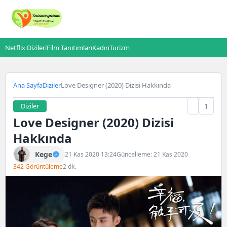
Netflix Dizileri
Film Tanıtımları
Kadın
Turizm
Ana Sayfa
Diziler
Love Designer (2020) Dizisi Hakkında
Diziler
1
Love Designer (2020) Dizisi
Hakkında
Kege
21 Kas 2020 13:24
Güncelleme: 21 Kas 2020
342 Görüntüleme
2 dk.