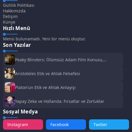
Gizlilik Politikası
Hakkımızda
İletişim
Künye
Hızlı Menü
Menü bulunamadı. Yeni bir menü oluştur.
Son Yazılar
Peaky Blinders: Ölümsüz Adam Film Konusu,
Oyuncuları ve İnceleme
Aristoteles Etik ve Ahlak Felsefesi
Platon’un Etik ve Ahlak Anlayışı
Yapay Zeka ve Hollanda: Fırsatlar ve Zorluklar
Sosyal Medya
Instagram
Facebook
Twitter