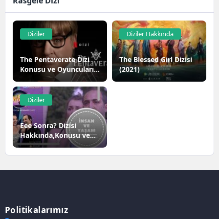
Rasgele Dizi
Diziler
Diziler Hakkında
The Pentaverate Dizi
The Blessed Girl Dizisi
Konusu ve Oyuncuları |
(2021)
Netflix
Diziler
Eee Sonra? Dizisi
Hakkında,Konusu ve
Oyuncuları
Politikalarımız