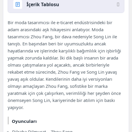
İçerik Tablosu
Love Designer (2020) Dizisi Konusu ve
Bir moda tasarımcısı ile e-ticaret endüstrisindeki bir
Oyuncuları
adam arasındaki aşk hikayesini anlatıyor. Moda
tasarımcısı Zhou Fang, bir dava nedeniyle Song Lin ile
tanıştı. En başından beri bir uyumsuzluktu ancak
hayatlarında ve işlerinde karşılıklı bağımlılık için işbirliği
yapmak zorunda kaldılar. İki dik başlı insanın bir arada
olması çatışmalara yol açacaktı, ancak birbirleriyle
rekabet etme sürecinde, Zhou Fang ve Song Lin yavaş
yavaş aşık oldular. Kendilerinin daha iyi versiyonları
olmayı amaçlayan Zhou Fang, sofistike bir marka
yaratmak için çok çalışırken, verimliliği her şeyden önce
önemseyen Song Lin, kariyerinde bir atılım için baskı
yapıyor.
Oyuncuları
Dilraba Dilmurat – Zhou Fang