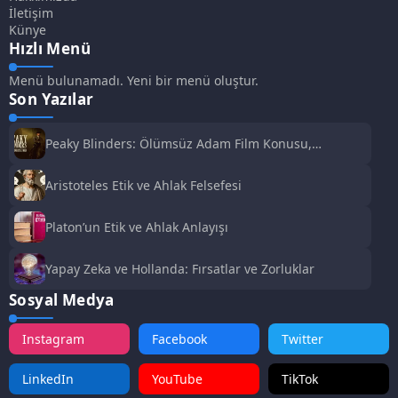
İletişim
Künye
Hızlı Menü
Menü bulunamadı. Yeni bir menü oluştur.
Son Yazılar
Peaky Blinders: Ölümsüz Adam Film Konusu,
Oyuncuları ve İnceleme
Aristoteles Etik ve Ahlak Felsefesi
Platon’un Etik ve Ahlak Anlayışı
Yapay Zeka ve Hollanda: Fırsatlar ve Zorluklar
Sosyal Medya
Instagram
Facebook
Twitter
LinkedIn
YouTube
TikTok