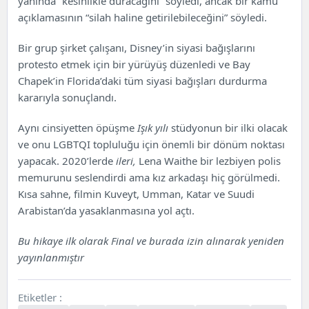
yanında “kesinlikle duracağını” söyledi, ancak bir kamu
açıklamasının “silah haline getirilebileceğini” söyledi.
Bir grup şirket çalışanı, Disney’in siyasi bağışlarını
protesto etmek için bir yürüyüş düzenledi ve Bay
Chapek’in Florida’daki tüm siyasi bağışları durdurma
kararıyla sonuçlandı.
Aynı cinsiyetten öpüşme
Işık yılı
stüdyonun bir ilki olacak
ve onu LGBTQI topluluğu için önemli bir dönüm noktası
yapacak. 2020’lerde
ileri,
Lena Waithe bir lezbiyen polis
memurunu seslendirdi ama kız arkadaşı hiç görülmedi.
Kısa sahne, filmin Kuveyt, Umman, Katar ve Suudi
Arabistan’da yasaklanmasına yol açtı.
Bu hikaye ilk olarak
Final
ve burada izin alınarak yeniden
yayınlanmıştır
Etiketler :