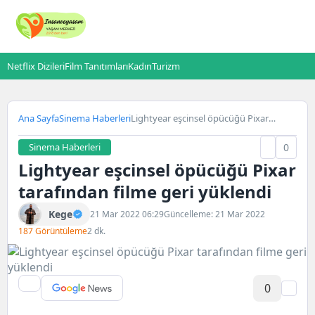
Netflix Dizileri
Film Tanıtımları
Kadın
Turizm
Ana Sayfa
Sinema Haberleri
Lightyear eşcinsel öpücüğü Pixar
tarafından filme geri yüklendi
Sinema Haberleri
0
Lightyear eşcinsel öpücüğü Pixar
tarafından filme geri yüklendi
Kege
21 Mar 2022 06:29
Güncelleme: 21 Mar 2022
187 Görüntüleme
2 dk.
0