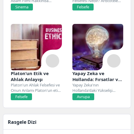
Adam Filmi Hakkında
Felsefesi Nedir? Aristoteles,
ve İnceleme
Netflix’te 20 Mart 2026...
Antik Yunan felsefesinin...
Sinema
Felsefe
Platon’un Etik ve
Yapay Zeka ve
Ahlak Anlayışı
Hollanda: Fırsatlar ve
Platon'un Ahlak Felsefesi ve
Zorluklar
Yapay Zeka'nın
Onun Anlamı Platon'un etik
Hollanda'daki Yükselişi
ve ahlak...
Hollanda, son yıllarda yapay
Felsefe
Avrupa
zeka alanında...
Rasgele Dizi