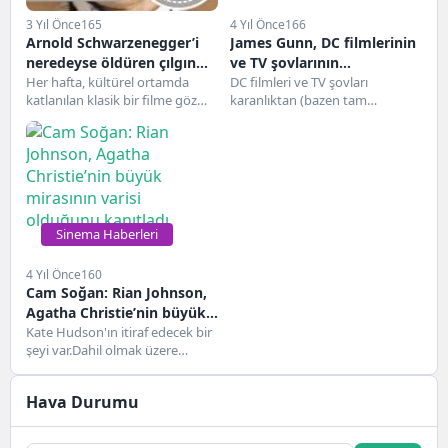
3 Yıl Önce
165
4 Yıl Önce
166
Arnold Schwarzenegger’i
James Gunn, DC filmlerinin
neredeyse öldüren çılgın
ve TV şovlarının
True Lies gösterisi
Her hafta, kültürel ortamda
önümüzdeki on yılını
DC filmleri ve TV şovları
katlanılan klasik bir filme göz
karanlıktan (bazen tam
açıklıyor
atıyoruz ve en başta ona
anlamıyla) çıkıyor ve James
neden...
Gunn'ın düzenli planlarının...
Sinema Haberleri
4 Yıl Önce
160
Cam Soğan: Rian Johnson,
Agatha Christie’nin büyük
mirasının varisi olduğunu
Kate Hudson'ın itiraf edecek bir
şeyi var.Dahil olmak üzere
kanıtladı
hayranların favorilerinin yıldızı
Bir Erkek 10...
Hava Durumu