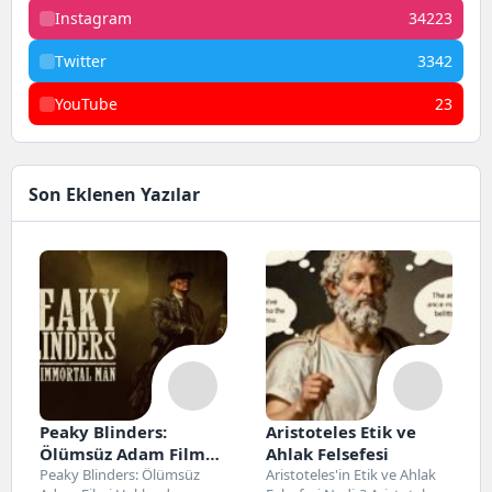
Instagram
34223
Twitter
3342
YouTube
23
Son Eklenen Yazılar
Peaky Blinders:
Aristoteles Etik ve
Ölümsüz Adam Film
Ahlak Felsefesi
Konusu, Oyuncuları
Peaky Blinders: Ölümsüz
Aristoteles'in Etik ve Ahlak