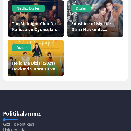
Netflix Dizileri
Diziler
The Midnight Club Dizi
Sunshine of My Life
Konusu ve Oyuncuları |
Dizisi Hakkında,
Netflix
Konusu ve Oyuncuları
Diziler
Hello Me Dizisi (2021)
Hakkında, Konusu ve
Oyuncuları
Politikalarımız
Gizlilik Politikası
Hakkımızda