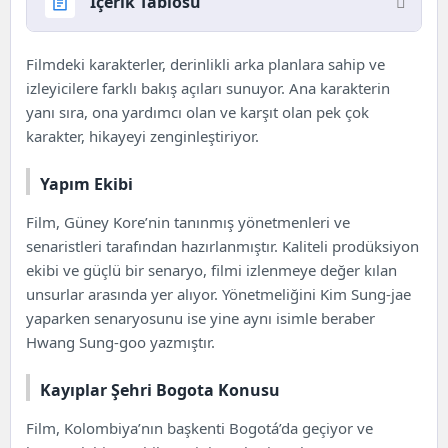
İçerik Tablosu
Kayıplar Şehri Bogota Filmi Hakkında
Filmdeki karakterler, derinlikli arka planlara sahip ve
Yapım Ekibi
izleyicilere farklı bakış açıları sunuyor. Ana karakterin
Kayıplar Şehri Bogota Konusu
yanı sıra, ona yardımcı olan ve karşıt olan pek çok
Kayıplar Şehri Bogota Oyuncuları ve
karakter, hikayeyi zenginleştiriyor.
Karakterler
Kayıplar Şehri Bogota Resmi Fragmanı
Yapım Ekibi
Beklentiler
Film, Güney Kore’nin tanınmış yönetmenleri ve
Öne Çıkan Unsurlar
senaristleri tarafından hazırlanmıştır. Kaliteli prodüksiyon
ekibi ve güçlü bir senaryo, filmi izlenmeye değer kılan
unsurlar arasında yer alıyor. Yönetmeliğini Kim Sung-jae
yaparken senaryosunu ise yine aynı isimle beraber
Hwang Sung-goo yazmıştır.
Kayıplar Şehri Bogota Konusu
Film, Kolombiya’nın başkenti Bogotá’da geçiyor ve