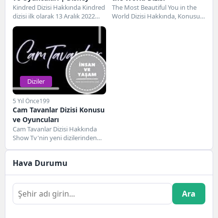
Kindred Dizisi Hakkında Kindred
The Most Beautiful You in the
dizisi ilk olarak 13 Aralık 2022
World Dizisi Hakkında, Konusu
tarihinden itibaren
ve Oyuncuları, Detaylar ve
yayınlanmaya başlayan ABD...
İnceleme...
Diziler
5 Yıl Önce
199
Cam Tavanlar Dizisi Konusu
ve Oyuncuları
Cam Tavanlar Dizisi Hakkında
Show Tv'nin yeni dizilerinden
olan Cam Tavanlar dizisi yakında
başlıyor. Yaza...
Hava Durumu
Ara