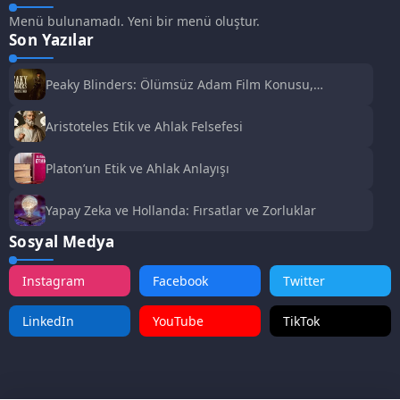
Menü bulunamadı. Yeni bir menü oluştur.
Son Yazılar
Peaky Blinders: Ölümsüz Adam Film Konusu,
Oyuncuları ve İnceleme
Aristoteles Etik ve Ahlak Felsefesi
Platon’un Etik ve Ahlak Anlayışı
Yapay Zeka ve Hollanda: Fırsatlar ve Zorluklar
Sosyal Medya
Instagram
Facebook
Twitter
LinkedIn
YouTube
TikTok