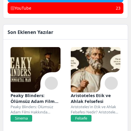
YouTube
23
Son Eklenen Yazılar
Peaky Blinders:
Aristoteles Etik ve
Ölümsüz Adam Film
Ahlak Felsefesi
Konusu, Oyuncuları
Peaky Blinders: Ölümsüz
Aristoteles'in Etik ve Ahlak
Adam Filmi Hakkında
Felsefesi Nedir? Aristoteles,
ve İnceleme
Netflix’te 20 Mart 2026...
Antik Yunan felsefesinin...
Sinema
Felsefe