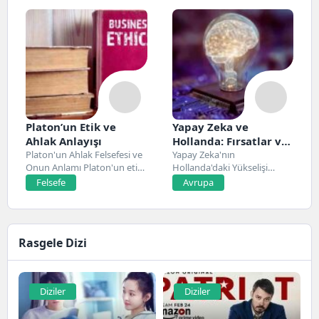
Platon’un Etik ve
Yapay Zeka ve
Ahlak Anlayışı
Hollanda: Fırsatlar ve
Platon'un Ahlak Felsefesi ve
Zorluklar
Yapay Zeka'nın
Onun Anlamı Platon'un etik
Hollanda'daki Yükselişi
ve ahlak...
Hollanda, son yıllarda yapay
Felsefe
Avrupa
zeka alanında...
Rasgele Dizi
Diziler
Diziler