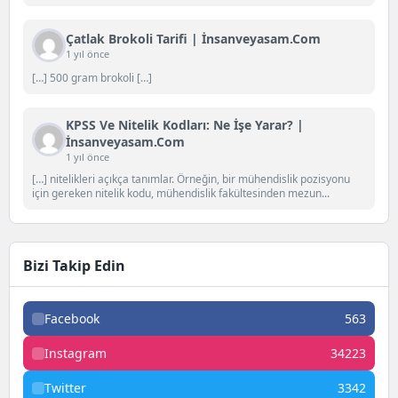
Çatlak Brokoli Tarifi | İnsanveyasam.com
1 yıl önce
[…] 500 gram brokoli […]
KPSS Ve Nitelik Kodları: Ne İşe Yarar? |
İnsanveyasam.com
1 yıl önce
[…] nitelikleri açıkça tanımlar. Örneğin, bir mühendislik pozisyonu
için gereken nitelik kodu, mühendislik fakültesinden mezun...
Bizi Takip Edin
Facebook
563
Instagram
34223
Twitter
3342