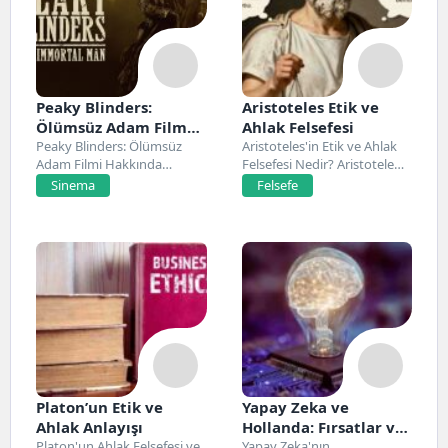
Peaky Blinders:
Aristoteles Etik ve
Ölümsüz Adam Film
Ahlak Felsefesi
Konusu, Oyuncuları
Peaky Blinders: Ölümsüz
Aristoteles'in Etik ve Ahlak
Adam Filmi Hakkında
Felsefesi Nedir? Aristoteles,
ve İnceleme
Netflix’te 20 Mart 2026...
Antik Yunan felsefesinin...
Sinema
Felsefe
Platon’un Etik ve
Yapay Zeka ve
Ahlak Anlayışı
Hollanda: Fırsatlar ve
Platon'un Ahlak Felsefesi ve
Zorluklar
Yapay Zeka'nın