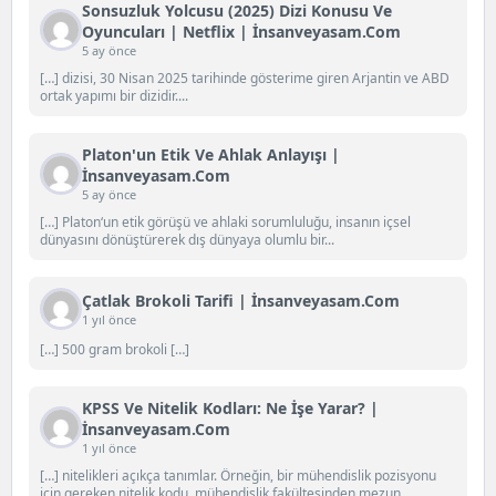
Sonsuzluk Yolcusu (2025) Dizi Konusu Ve
Oyuncuları | Netflix | İnsanveyasam.com
5 ay önce
[…] dizisi, 30 Nisan 2025 tarihinde gösterime giren Arjantin ve ABD
ortak yapımı bir dizidir....
Platon'un Etik Ve Ahlak Anlayışı |
İnsanveyasam.com
5 ay önce
[…] Platon‘un etik görüşü ve ahlaki sorumluluğu, insanın içsel
dünyasını dönüştürerek dış dünyaya olumlu bir...
Çatlak Brokoli Tarifi | İnsanveyasam.com
1 yıl önce
[…] 500 gram brokoli […]
KPSS Ve Nitelik Kodları: Ne İşe Yarar? |
İnsanveyasam.com
1 yıl önce
[…] nitelikleri açıkça tanımlar. Örneğin, bir mühendislik pozisyonu
için gereken nitelik kodu, mühendislik fakültesinden mezun...