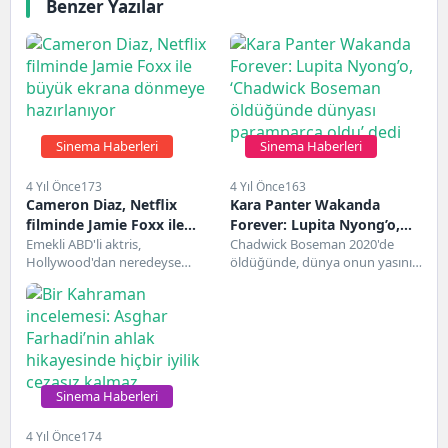
Benzer Yazılar
Sinema Haberleri
Sinema Haberleri
4 Yıl Önce
173
4 Yıl Önce
163
Cameron Diaz, Netflix
Kara Panter Wakanda
filminde Jamie Foxx ile
Forever: Lupita Nyong’o,
büyük ekrana dönmeye
Emekli ABD'li aktris,
‘Chadwick Boseman
Chadwick Boseman 2020'de
Hollywood'dan neredeyse
öldüğünde, dünya onun yasını
hazırlanıyor
öldüğünde dünyası
kaybolduktan neredeyse on yıl
tuttu.Boseman'ın 43 yaşında,
paramparça oldu’ dedi
sonra kariyeri hakkında büyük
gizli tuttuğu bir savaş olan...
bir açıklama...
Sinema Haberleri
4 Yıl Önce
174