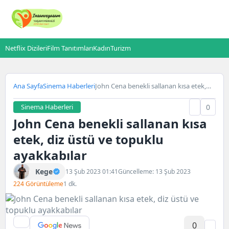
Netflix Dizileri
Film Tanıtımları
Kadın
Turizm
Ana Sayfa
Sinema Haberleri
John Cena benekli sallanan kısa etek,
diz üstü ve topuklu ayakkabılar
Sinema Haberleri
0
John Cena benekli sallanan kısa
etek, diz üstü ve topuklu
ayakkabılar
Kege
13 Şub 2023 01:41
Güncelleme: 13 Şub 2023
224 Görüntüleme
1 dk.
0