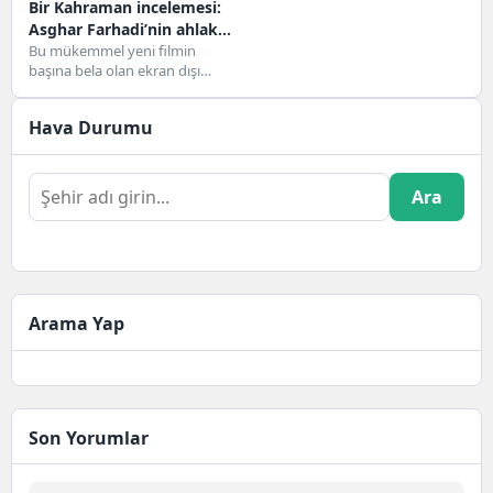
Bir Kahraman incelemesi:
Asghar Farhadi’nin ahlak
hikayesinde hiçbir iyilik
Bu mükemmel yeni filmin
başına bela olan ekran dışı
cezasız kalmaz
dramalar, ekrandakiler kadar
çetrefilli ve karmaşık.“Hiçbir...
Hava Durumu
Ara
Arama Yap
Son Yorumlar