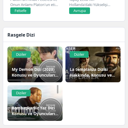
Onun Anlamı Platon'un etik
Hollanda'daki Yükselişi
ve ahlak...
Hollanda, son yıllarda yapay
Felsefe
Avrupa
zeka alanında...
Rasgele Dizi
Diziler
Diziler
My Demon Dizi (2023)
La templanza Dizisi
Konusu ve Oyuncuları |
Hakkında, Konusu ve
Netflix
Oyuncuları
Diziler
Bambaşka Bir Yaz Dizi
Konusu ve Oyuncuları |
Netflix