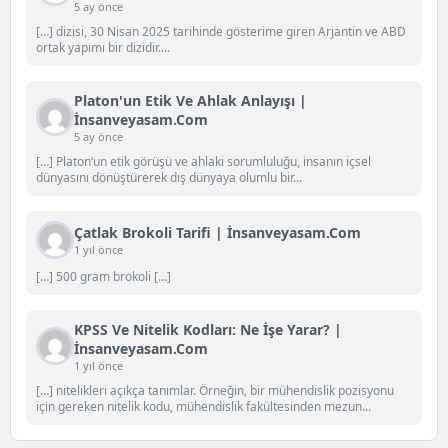
5 ay önce
[…] dizisi, 30 Nisan 2025 tarihinde gösterime giren Arjantin ve ABD
ortak yapımı bir dizidir....
Platon'un Etik Ve Ahlak Anlayışı |
İnsanveyasam.com
5 ay önce
[…] Platon‘un etik görüşü ve ahlaki sorumluluğu, insanın içsel
dünyasını dönüştürerek dış dünyaya olumlu bir...
Çatlak Brokoli Tarifi | İnsanveyasam.com
1 yıl önce
[…] 500 gram brokoli […]
KPSS Ve Nitelik Kodları: Ne İşe Yarar? |
İnsanveyasam.com
1 yıl önce
[…] nitelikleri açıkça tanımlar. Örneğin, bir mühendislik pozisyonu
için gereken nitelik kodu, mühendislik fakültesinden mezun...