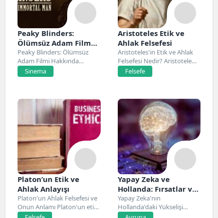
Peaky Blinders:
Aristoteles Etik ve
Ölümsüz Adam Film
Ahlak Felsefesi
Konusu, Oyuncuları
Peaky Blinders: Ölümsüz
Aristoteles'in Etik ve Ahlak
Adam Filmi Hakkında
Felsefesi Nedir? Aristoteles,
ve İnceleme
Netflix’te 20 Mart 2026...
Antik Yunan felsefesinin...
Sinema
Felsefe
Platon’un Etik ve
Yapay Zeka ve
Ahlak Anlayışı
Hollanda: Fırsatlar ve
Platon'un Ahlak Felsefesi ve
Zorluklar
Yapay Zeka'nın
Onun Anlamı Platon'un etik
Hollanda'daki Yükselişi
ve ahlak...
Hollanda, son yıllarda yapay
Felsefe
Avrupa