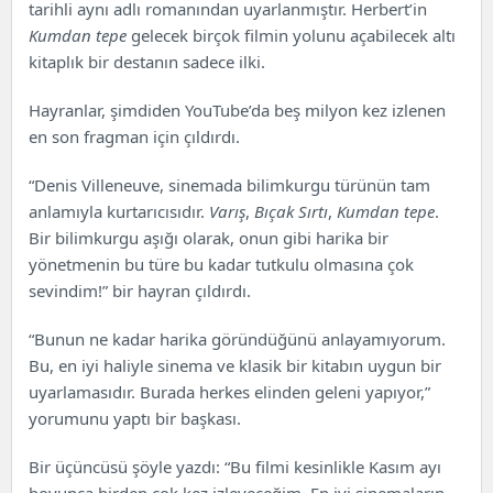
tarihli aynı adlı romanından uyarlanmıştır. Herbert’in
Kumdan tepe
gelecek birçok filmin yolunu açabilecek altı
kitaplık bir destanın sadece ilki.
Hayranlar, şimdiden YouTube’da beş milyon kez izlenen
en son fragman için çıldırdı.
“Denis Villeneuve, sinemada bilimkurgu türünün tam
anlamıyla kurtarıcısıdır.
Varış
,
Bıçak Sırtı
,
Kumdan tepe
.
Bir bilimkurgu aşığı olarak, onun gibi harika bir
yönetmenin bu türe bu kadar tutkulu olmasına çok
sevindim!” bir hayran çıldırdı.
“Bunun ne kadar harika göründüğünü anlayamıyorum.
Bu, en iyi haliyle sinema ve klasik bir kitabın uygun bir
uyarlamasıdır. Burada herkes elinden geleni yapıyor,”
yorumunu yaptı bir başkası.
Bir üçüncüsü şöyle yazdı: “Bu filmi kesinlikle Kasım ayı
boyunca birden çok kez izleyeceğim. En iyi sinemaların