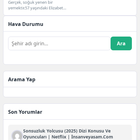
çalışmanın bir ‘kabus’
Gerçek, soğuk yenen bir
yemektir.57 yaşındaki Elizabeth
olduğunu söylüyor
Hurley, anılarının
yayınlanmasından sonra 53
Hava Durumu
yaşındaki Matthew Perry...
Ara
Arama Yap
Son Yorumlar
Sonsuzluk Yolcusu (2025) Dizi Konusu Ve
Oyuncuları | Netflix | İnsanveyasam.com