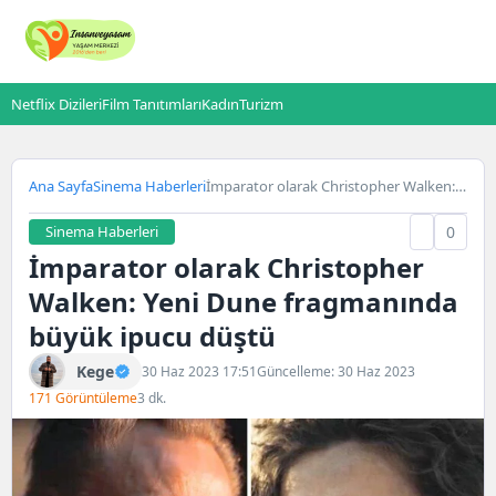
Netflix Dizileri
Film Tanıtımları
Kadın
Turizm
Ana Sayfa
Sinema Haberleri
İmparator olarak Christopher Walken:
Yeni Dune fragmanında büyük ipucu
düştü
Sinema Haberleri
0
İmparator olarak Christopher
Walken: Yeni Dune fragmanında
büyük ipucu düştü
Kege
30 Haz 2023 17:51
Güncelleme: 30 Haz 2023
171 Görüntüleme
3 dk.