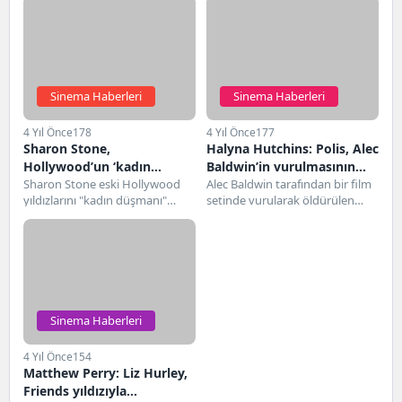
Sinema Haberleri
Sinema Haberleri
4 Yıl Önce
178
4 Yıl Önce
177
Sharon Stone,
Halyna Hutchins: Polis, Alec
Hollywood’un ‘kadın
Baldwin’in vurulmasının
düşmanı’ olduğunu
Sharon Stone eski Hollywood
ardından son anların
Alec Baldwin tarafından bir film
yıldızlarını "kadın düşmanı"
setinde vurularak öldürülen
söyleyerek sadece iki yıldızı
görüntülerini yayınladığı
olmakla suçluyor.“Sektörün en
görüntü yönetmeninin dul eşi,
‘dinlediği’ için övdü
için çarptı
büyük yıldızlarından bazılarıyla
son anlarının görüntülerini...
çalıştım, onlar...
Sinema Haberleri
4 Yıl Önce
154
Matthew Perry: Liz Hurley,
Friends yıldızıyla