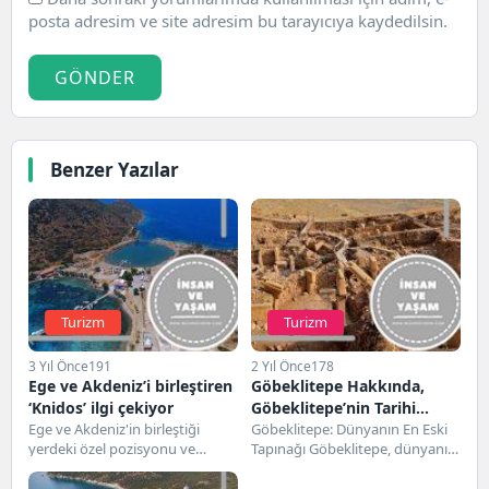
posta adresim ve site adresim bu tarayıcıya kaydedilsin.
GÖNDER
Benzer Yazılar
Turizm
Turizm
3 Yıl Önce
191
2 Yıl Önce
178
Ege ve Akdeniz’i birleştiren
Göbeklitepe Hakkında,
‘Knidos’ ilgi çekiyor
Göbeklitepe’nin Tarihi
Ege ve Akdeniz'in birleştiği
Geçmişi ve Turistik
Göbeklitepe: Dünyanın En Eski
yerdeki özel pozisyonu ve
Tapınağı Göbeklitepe, dünyanın
Özellikleri
geçmişte birçok uygarlığa konut
en eski tapınağı olarak bilinir.
sahipliği yapmasıyla bilinen,...
Göbeklitepe'nin geçmişi tarih...