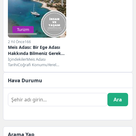
Turizm
2 Yıl Önce
166
Meis Adası: Bir Ege Adası
Hakkında Bilmeniz Gereken
Her Şey
İçindekilerMeis Adası
TarihiCoğrafi KonumuYerel
LezzetlerTuristik AktivitelerMeis
Adası Konaklama
Hava Durumu
SeçenekleriGezi TavsiyeleriSık
Sorulan Sorular Ege Denizi'nin
masmavi...
Ara
Arama Yap