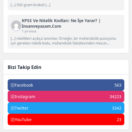
[…] 500 gram brokoli […]
KPSS Ve Nitelik Kodları: Ne İşe Yarar? |
İnsanveyasam.com
1 yıl önce
[…] nitelikleri açıkça tanımlar. Örneğin, bir mühendislik pozisyonu
için gereken nitelik kodu, mühendislik fakültesinden mezun...
Bizi Takip Edin
Facebook
563
Instagram
34223
Twitter
3342
YouTube
23