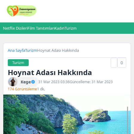
Netflix Dizileri
Film Tanıtımları
Kadın
Turizm
Ana Sayfa
Turizm
Hoynat Adası Hakkında
Turizm
0
Hoynat Adası Hakkında
Kege
31 Mar 2023 03:36
Güncelleme: 31 Mar 2023
174 Görüntüleme
1 dk.