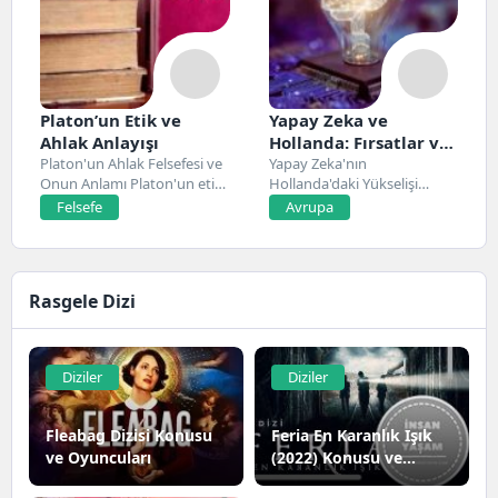
Platon’un Etik ve
Yapay Zeka ve
Ahlak Anlayışı
Hollanda: Fırsatlar ve
Platon'un Ahlak Felsefesi ve
Zorluklar
Yapay Zeka'nın
Onun Anlamı Platon'un etik
Hollanda'daki Yükselişi
ve ahlak...
Hollanda, son yıllarda yapay
Felsefe
Avrupa
zeka alanında...
Rasgele Dizi
Diziler
Diziler
Fleabag Dizisi Konusu
Feria En Karanlık Işık
ve Oyuncuları
(2022) Konusu ve
Oyuncuları