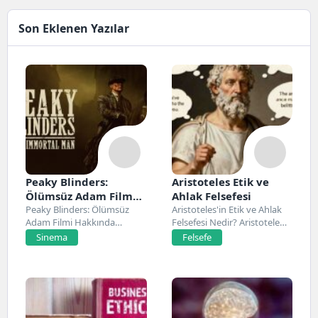
Son Eklenen Yazılar
Peaky Blinders:
Aristoteles Etik ve
Ölümsüz Adam Film
Ahlak Felsefesi
Konusu, Oyuncuları
Peaky Blinders: Ölümsüz
Aristoteles'in Etik ve Ahlak
Adam Filmi Hakkında
Felsefesi Nedir? Aristoteles,
ve İnceleme
Netflix’te 20 Mart 2026...
Antik Yunan felsefesinin...
Sinema
Felsefe