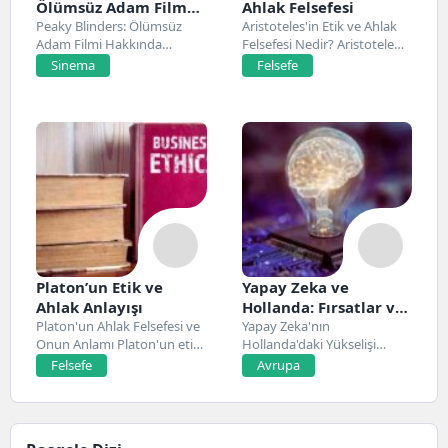
Ölümsüz Adam Film
Ahlak Felsefesi
Konusu, Oyuncuları
Peaky Blinders: Ölümsüz
Aristoteles'in Etik ve Ahlak
Adam Filmi Hakkında
Felsefesi Nedir? Aristoteles,
ve İnceleme
Netflix’te 20 Mart 2026...
Antik Yunan felsefesinin...
Sinema
Felsefe
Platon’un Etik ve
Yapay Zeka ve
Ahlak Anlayışı
Hollanda: Fırsatlar ve
Platon'un Ahlak Felsefesi ve
Zorluklar
Yapay Zeka'nın
Onun Anlamı Platon'un etik
Hollanda'daki Yükselişi
ve ahlak...
Hollanda, son yıllarda yapay
Felsefe
Avrupa
zeka alanında...