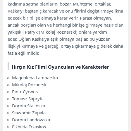
kadınına satma planlarını bozar. Muhtemel ortaklar,
Kaśka’yı baştan çıkaracak ve onu fikrini değiştirmeye ikna
edecek birini işe almaya karar verir. Parası olmayan,
ancak borçları olan ve herhangi bir işe girmeye hazır olan
yakışıklı Patryk (Mikołaj Roznerski) onlara yardım
eder. Oğlan Kaśka’ya aşık olmaya başlar, bu yüzden
ilişkiyi kırmaya ve gerçeği ortaya çıkarmaya giderek daha
fazla eğilimlidir.
Hırçın Kız Filmi Oyuncuları ve Karakterler
Magdalena Lamparska
Mikołaj Roznerski
Piotr Cyrwus
Tomasz Sapryk
Dorota Stalińska
Sławomir Zapała
Dorota Landowska
Elżbieta Trzaskoś