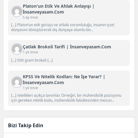
Platon'un Etik Ve Ahlak Anlayışı |
İnsanveyasam.com
5 ay önce
[…] Platon‘un etik görüşü ve ahlaki sorumluluğu, insanın içsel
dünyasını dönüştürerek dış dünyaya olumlu bir...
Çatlak Brokoli Tarifi | İnsanveyasam.com
1 yıl önce
[…] 500 gram brokoli […]
KPSS Ve Nitelik Kodları: Ne İşe Yarar? |
İnsanveyasam.com
1 yıl önce
[…] nitelikleri açıkça tanımlar. Örneğin, bir mühendislik pozisyonu
için gereken nitelik kodu, mühendislik fakültesinden mezun...
Bizi Takip Edin