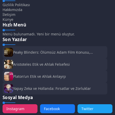
Gizlilik Politikası
Hakkımızda
İletişim
Künye
Hızlı Menü
Menü bulunamadı. Yeni bir menü oluştur.
Son Yazılar
Peaky Blinders: Ölümsüz Adam Film Konusu,
Oyuncuları ve İnceleme
Aristoteles Etik ve Ahlak Felsefesi
Platon’un Etik ve Ahlak Anlayışı
Yapay Zeka ve Hollanda: Fırsatlar ve Zorluklar
Sosyal Medya
Instagram
Facebook
Twitter