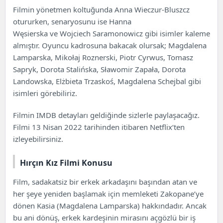
Hırçın Kız Filmi Hakkında
Filmin yönetmen koltuğunda Anna Wieczur-Bluszcz
Hırçın Kız Filmi Konusu
otururken, senaryosunu ise Hanna
Hırçın Kız Filmi Oyuncuları ve Karakterler
Węsierska ve Wojciech Saramonowicz gibi isimler kaleme
Hırçın Kız Filmi Tanıtım Fragmanı
almıştır. Oyuncu kadrosuna bakacak olursak; Magdalena
Lamparska, Mikołaj Roznerski, Piotr Cyrwus, Tomasz
Sapryk, Dorota Stalińska, Sławomir Zapała, Dorota
Landowska, Elżbieta Trzaskoś, Magdalena Schejbal gibi
isimleri görebiliriz.
Filmin
IMDB
detayları geldiğinde sizlerle paylaşacağız.
Filmi 13 Nisan 2022 tarihinden itibaren
Netflix
‘ten
izleyebilirsiniz.
Hırçın Kız Filmi Konusu
Film, sadakatsiz bir erkek arkadaşını başından atan ve
her şeye yeniden başlamak için memleketi Zakopane’ye
dönen Kasia (Magdalena Lamparska) hakkındadır. Ancak
bu ani dönüş, erkek kardeşinin mirasını açgözlü bir iş