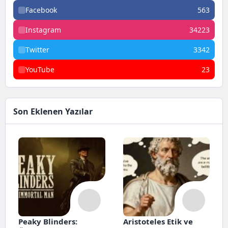
Facebook
563
Instagram
34223
Twitter
3342
YouTube
23
Son Eklenen Yazılar
Peaky Blinders:
Aristoteles Etik ve