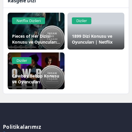
Rasgele Dizi
Netflix Dizileri
Diziler
Pieces of Her Dizisi
1899 Dizi Konusu ve
Konusu ve Oyuncuları |
Oyuncuları | Netflix
Netflix
Diziler
Cowboy Bebop Konusu
ve Oyuncuları
Politikalarımız