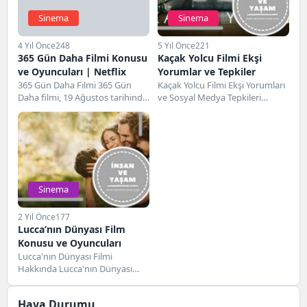
Sinema
Sinema
4 Yıl Önce
248
5 Yıl Önce
221
365 Gün Daha Filmi Konusu
Kaçak Yolcu Filmi Ekşi
ve Oyuncuları | Netflix
Yorumlar ve Tepkiler
365 Gün Daha Filmi 365 Gün
Kaçak Yolcu Filmi Ekşi Yorumları
Daha filmi, 19 Ağustos tarihinde
ve Sosyal Medya Tepkileri
gösterime giren Polonya
Netflix'in yeni filmlerinden olan
yapımı...
ve 22...
Sinema
2 Yıl Önce
177
Lucca’nın Dünyası Film
Konusu ve Oyuncuları
Lucca'nın Dünyası Filmi
Hakkında Lucca'nın Dünyası
filmi 31 Ocak 2025 Cuma
tarihinde gösterime giren
Hava Durumu
Netflix...