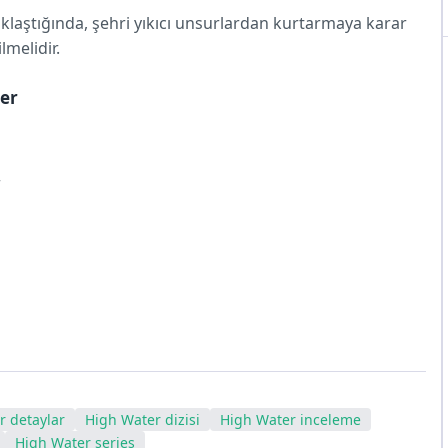
aklaştığında, şehri yıkıcı unsurlardan kurtarmaya karar
lmelidir.
ler
r
r detaylar
High Water dizisi
High Water inceleme
High Water series