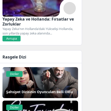
Yapay Zeka ve Hollanda: Fırsatlar ve
Zorluklar
Yapay Zeka'nın Hollanda'daki Yükselişi Hollanda,
son yıllarda yapay zeka alanında...
Avrupa
Rasgele Dizi
Diziler
Şahsiyet Dizisinin Oyuncuları Belli Oldu
Diziler