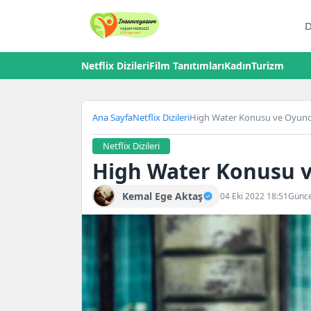
D
Netflix Dizileri
Film Tanıtımları
Kadın
Turizm
Ana Sayfa
Netflix Dizileri
High Water Konusu ve Oyuncul
Netflix Dizileri
High Water Konusu ve
Kemal Ege Aktaş
04 Eki 2022 18:51
Günce