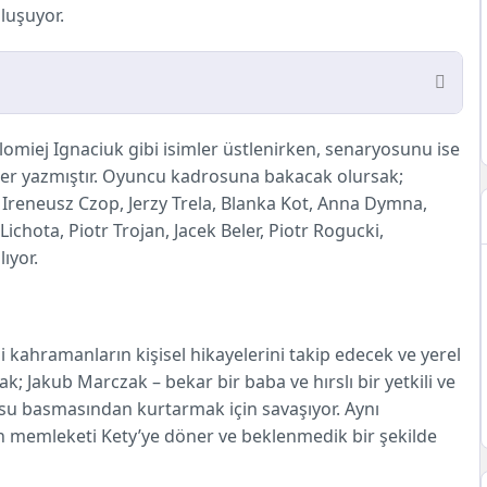
luşuyor.
omiej Ignaciuk gibi isimler üstlenirken, senaryosunu ise
ler yazmıştır. Oyuncu kadrosuna bakacak olursak;
r
reneusz Czop, Jerzy Trela, Blanka Kot, Anna Dymna,
chota, Piotr Trojan, Jacek Beler, Piotr Rogucki,
ıyor.
i kahramanların kişisel hikayelerini takip edecek ve yerel
cak; Jakub Marczak – bekar bir baba ve hırslı bir yetkili ve
su basmasından kurtarmak için savaşıyor. Aynı
 memleketi Kety’ye döner ve beklenmedik bir şekilde