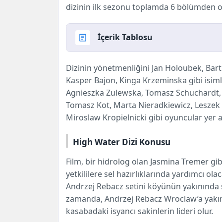
dizinin ilk sezonu toplamda 6 bölümden o
İçerik Tablosu
High Water Dizisi Hakkında
Dizinin
yönetmenliğini
Jan
Holoubek, Bartl
High Water Dizi Konusu
Kasper Bajon, Kinga Krzeminska gibi isim
High Water Oyuncuları ve Karakterle
Agnieszka Zulewska, Tomasz Schuchardt, I
Tomasz Kot, Marta Nieradkiewicz, Leszek Li
Miroslaw Kropielnicki gibi oyuncular yer al
High Water Dizi Konusu
Film, bir hidrolog olan Jasmina Tremer gib
yetkililere sel hazırlıklarında yardımcı ola
Andrzej Rebacz setini köyünün yakınında 
zamanda, Andrzej Rebacz Wroclaw’a yakın
kasabadaki isyancı sakinlerin lideri olur.