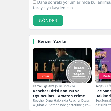
Daha sonraki yorumlarımda kullanılması
tarayıcıya kaydedilsin.
GÖNDER
Benzer Yazılar
Diziler
Dizile
Kemal Ege Aktaş
5 Yıl Önce
234
Kege
5 Yıl 
Reacher Dizisi Konusu ve
Eee Sonr
Oyuncuları | Amazon Prime
Hakkınd
Reacher Dizisi Hakkında Reacher Dizisi,
Oyuncul
Eee Sonra?
4 Şubat 2022 tarihinde gösterime giren
dizisi bir 
ABD yapımı bir dizidir....
tarihinde 