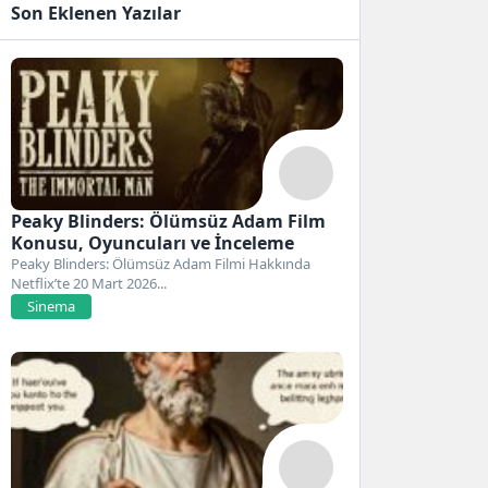
Son Eklenen Yazılar
Peaky Blinders: Ölümsüz Adam Film
Konusu, Oyuncuları ve İnceleme
Peaky Blinders: Ölümsüz Adam Filmi Hakkında
Netflix’te 20 Mart 2026...
Sinema