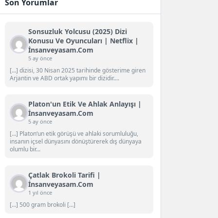
Son Yorumlar
Sonsuzluk Yolcusu (2025) Dizi
Konusu Ve Oyuncuları | Netflix |
İnsanveyasam.com
5 ay önce
[…] dizisi, 30 Nisan 2025 tarihinde gösterime giren
Arjantin ve ABD ortak yapımı bir dizidir....
Platon'un Etik Ve Ahlak Anlayışı |
İnsanveyasam.com
5 ay önce
[…] Platon‘un etik görüşü ve ahlaki sorumluluğu,
insanın içsel dünyasını dönüştürerek dış dünyaya
olumlu bir...
Çatlak Brokoli Tarifi |
İnsanveyasam.com
1 yıl önce
[…] 500 gram brokoli […]