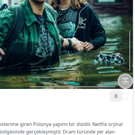
0
terime giren Polonya yapımı bir dizidir. Netflix orjinal
w bölgesinde gerçekleşmiştir. Dram türünde yer alan