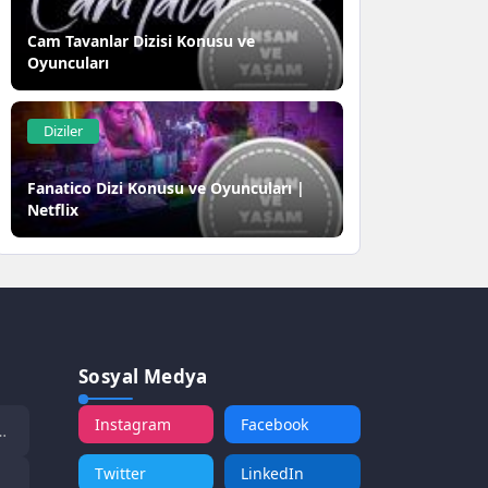
Cam Tavanlar Dizisi Konusu ve
Oyuncuları
Diziler
Fanatico Dizi Konusu ve Oyuncuları |
Netflix
Sosyal Medya
Instagram
Facebook
Twitter
LinkedIn