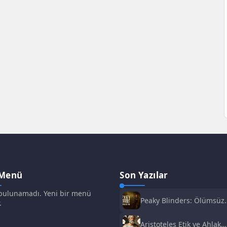
 Menü
Son Yazılar
ulunamadı. Yeni bir menü
Peaky Blinders: Ölümsüz
.
Adam Film Konusu,
Oyuncuları ve İnceleme
Aristoteles Etik ve Ahlak