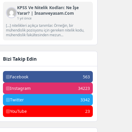
KPSS Ve Nitelik Kodları: Ne İşe
Yarar? | İnsanveyasam.com
1 yıl önce
[…] nitelikleri açıkça tanımlar. Örneğin, bir
mühendislik pozisyonu için gereken nitelik kodu,
mühendislik fakültesinden mezun...
Bizi Takip Edin
Facebook
563
Instagram
34223
Twitter
3342
YouTube
23