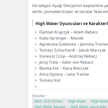
Sel dalgası Aşağı Silezya’nın başkentine y
verilir, çevredeki köyler ve tarlalar feda edi
High Water Oyuncuları ve Karakter
Damian Krajczyk – Adam Rebacz
Kuba Sprenger – Maciek
Agnieszka Zulewska – Jasmina Treme
Tomasz Schuchardt – Jakub Marczak
Ireneusz Czop – Andrzej Rebacz
Jerzy Trela – Vater von Rebacz
Blanka Kot – Klara Marczak
Anna Dymna – Lena Tremer
Tomasz Kot
Etiketler :
Ekim 2022 Dizileri
High Water
High Wate
High Water konusu
High Water oyuncuları