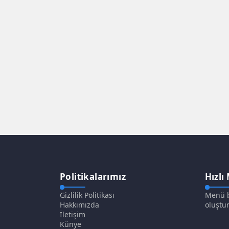
Politikalarımız
Hızlı
Gizlilik Politikası
Menü b
Hakkımızda
oluştur
İletişim
Künye