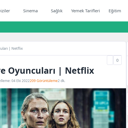
iziler
Sinema
Sağlık
Yemek Tarifleri
Eğitim
arı | Netflix
0
 Oyuncuları | Netflix
lleme: 04 Eki 2022
209 Görüntüleme
2 dk.