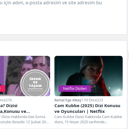
 için adım, e-posta adresim ve site adresim bu
r
Netflix Dizileri
Önce
276
Kemal Ege Aktaş
1 Yıl Önce
223
a? Dizisi
Cam Kubbe (2025) Dizi Konusu
a,Konusu ve
ve Oyuncuları | Netflix
arı
 Dizisi Hakkında Eee Sonra
Cam Kubbe Dizisi Hakkında Cam Kubbe
Youtube dizisidir. 12 Şubat 2021
dizisi, 15 Nisan 2025 tarihinde
yayınlanmaya...
gösterime giren İsveç yapımı...