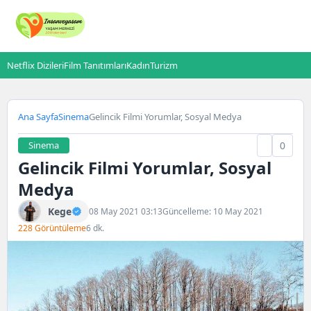
Netflix Dizileri
Film Tanıtımları
Kadın
Turizm
Ana Sayfa
Sinema
Gelincik Filmi Yorumlar, Sosyal Medya
Sinema
0
Gelincik Filmi Yorumlar, Sosyal
Medya
Kege
08 May 2021 03:13
Güncelleme: 10 May 2021
228 Görüntüleme
6 dk.