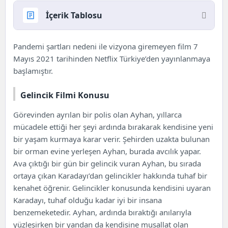
İçerik Tablosu
Gelincik Filmi Yorumlar ve Hakkında
Pandemi şartları nedeni ile vizyona giremeyen film 7
Gelincik Filmi Konusu
Mayıs 2021 tarihinden
Netflix
Türkiye’den yayınlanmaya
Gelincik Filmi Yorumlar, Ekşi
başlamıştır.
Gelincik Filmi Yorumlar, Twitter
Gelincik Filmi Konusu
Görevinden ayrılan bir polis olan Ayhan, yıllarca
mücadele ettiği her şeyi ardında bırakarak kendisine yeni
bir yaşam kurmaya karar verir. Şehirden uzakta bulunan
bir orman evine yerleşen Ayhan, burada avcılık yapar.
Ava çıktığı bir gün bir gelincik vuran Ayhan, bu sırada
ortaya çıkan Karadayı’dan gelincikler hakkında tuhaf bir
kenahet öğrenir. Gelincikler konusunda kendisini uyaran
Karadayı, tuhaf olduğu kadar iyi bir insana
benzemeketedir. Ayhan, ardında bıraktığı anılarıyla
yüzleşirken bir yandan da kendisine musallat olan