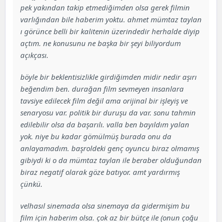
pek yakından takip etmediğimden olsa gerek filmin
varlığından bile haberim yoktu. ahmet mümtaz taylan
ı görünce belli bir kalitenin üzerindedir herhalde diyip
açtım. ne konusunu ne başka bir şeyi biliyordum
açıkçası.
böyle bir beklentisizlikle girdiğimden midir nedir aşırı
beğendim ben. durağan film sevmeyen insanlara
tavsiye edilecek film değil ama orijinal bir işleyiş ve
senaryosu var. politik bir duruşu da var. sonu tahmin
edilebilir olsa da başarılı. valla ben bayıldım yalan
yok. niye bu kadar gömülmüş burada onu da
anlayamadım. başroldeki genç oyuncu biraz olmamış
gibiydi ki o da mümtaz taylan ile beraber olduğundan
biraz negatif olarak göze batıyor. amt yardırmış
çünkü.
velhasıl sinemada olsa sinemaya da gidermişim bu
film için haberim olsa. çok az bir bütçe ile (onun çoğu