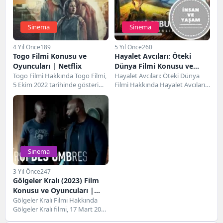
Sinema
Sinema
4 Yıl Önce
189
5 Yıl Önce
260
Togo Filmi Konusu ve
Hayalet Avcıları: Öteki
Oyuncuları | Netflix
Dünya Filmi Konusu ve
Togo Filmi Hakkında Togo Filmi,
Oyuncuları
Hayalet Avcıları: Öteki Dünya
5 Ekim 2022 tarihinde gösterime
Filmi Hakkında Hayalet Avcıları:
giren Uruguay yapımı bir
Öteki Dünya Filmi, 19 Kasım
filmdir....
2021 tarihinde...
Sinema
3 Yıl Önce
247
Gölgeler Kralı (2023) Film
Konusu ve Oyuncuları |
Netflix
Gölgeler Kralı Filmi Hakkında
Gölgeler Kralı filmi, 17 Mart 2023
tarihinde gösterime giren