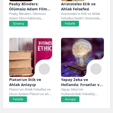
Peaky Blinders:
Aristoteles Etik ve
Ölümsüz Adam Film
Ahlak Felsefesi
Konusu, Oyuncuları
Peaky Blinders: Ölümsüz
Aristoteles'in Etik ve Ahlak
Adam Filmi Hakkında
Felsefesi Nedir? Aristoteles,
ve İnceleme
Netflix’te 20 Mart 2026...
Antik Yunan felsefesinin...
Sinema
Felsefe
Platon’un Etik ve
Yapay Zeka ve
Ahlak Anlayışı
Hollanda: Fırsatlar ve
Platon'un Ahlak Felsefesi ve
Zorluklar
Yapay Zeka'nın
Onun Anlamı Platon'un etik
Hollanda'daki Yükselişi
ve ahlak...
Hollanda, son yıllarda yapay
Felsefe
Avrupa
zeka alanında...