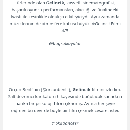
türlerinde olan
Gelincik
, kasvetli sinematografisi,
başarılı oyuncu performansları, akıcılığı ve finalindeki
twisti ile kesinlikle oldukça etkileyiciydi. Aynı zamanda
müziklerinin de atmosfere katkısı büyük. #GelincikFilmi
4/5
@bugralkayalar
Orçun Benli’nin (@orcunbenli ),
Gelincik
filmini izledim.
Salt devrimci karikatürü hikayesinde boğulacak sanarken
harika bir psikoloji
filmi
çıkarmış. Ayrıca her şeye
rağmen bu devirde böyle bir film çekmek cesaret ister.
@okaaanozer