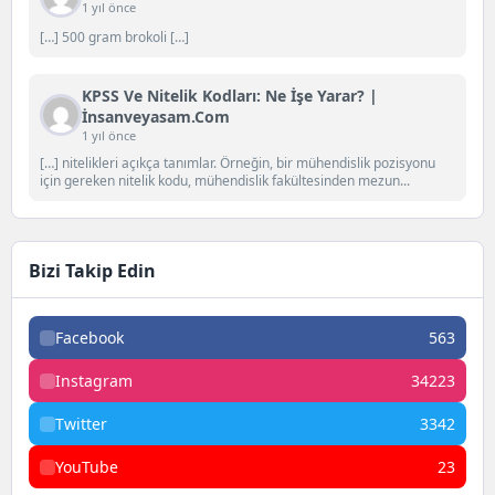
1 yıl önce
[…] 500 gram brokoli […]
KPSS Ve Nitelik Kodları: Ne İşe Yarar? |
İnsanveyasam.com
1 yıl önce
[…] nitelikleri açıkça tanımlar. Örneğin, bir mühendislik pozisyonu
için gereken nitelik kodu, mühendislik fakültesinden mezun...
Bizi Takip Edin
Facebook
563
Instagram
34223
Twitter
3342
YouTube
23