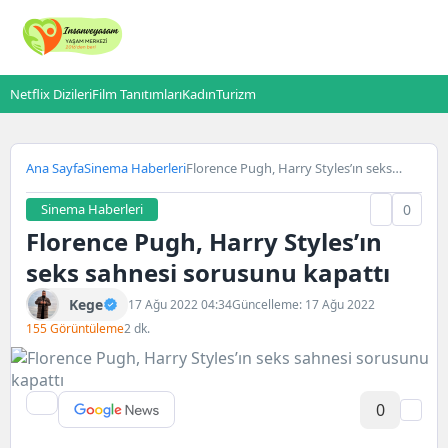
Netflix Dizileri
Film Tanıtımları
Kadın
Turizm
Ana Sayfa
Sinema Haberleri
Florence Pugh, Harry Styles’ın seks
sahnesi sorusunu kapattı
Sinema Haberleri
0
Florence Pugh, Harry Styles’ın
seks sahnesi sorusunu kapattı
Kege
17 Ağu 2022 04:34
Güncelleme: 17 Ağu 2022
155 Görüntüleme
2 dk.
0