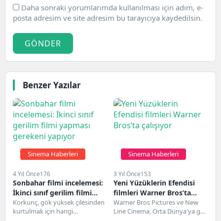
Daha sonraki yorumlarımda kullanılması için adım, e-
posta adresim ve site adresim bu tarayıcıya kaydedilsin.
GÖNDER
Benzer Yazılar
Sinema Haberleri
Sinema Haberleri
4 Yıl Önce
176
3 Yıl Önce
153
Sonbahar filmi incelemesi:
Yeni Yüzüklerin Efendisi
İkinci sınıf gerilim filmi
filmleri Warner Bros’ta
yapması gerekeni yapıyor
Korkunç, gök yüksek çilesinden
çalışıyor
Warner Bros Pictures ve New
kurtulmak için hangi
Line Cinema, Orta Dünya'ya geri
tekerlemeyi söylememen
döndüklerini duyurdu.Stüdyo,