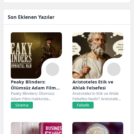
Son Eklenen Yazılar
Peaky Blinders:
Aristoteles Etik ve
Ölümsüz Adam Film
Ahlak Felsefesi
Konusu, Oyuncuları
Peaky Blinders: Ölümsüz
Aristoteles'in Etik ve Ahlak
Adam Filmi Hakkında
Felsefesi Nedir? Aristoteles,
ve İnceleme
Netflix’te 20 Mart 2026...
Antik Yunan felsefesinin...
Sinema
Felsefe