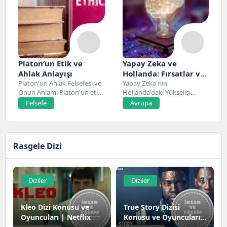
Platon’un Etik ve
Yapay Zeka ve
Ahlak Anlayışı
Hollanda: Fırsatlar ve
Platon'un Ahlak Felsefesi ve
Zorluklar
Yapay Zeka'nın
Onun Anlamı Platon'un etik
Hollanda'daki Yükselişi
ve ahlak...
Hollanda, son yıllarda yapay
Felsefe
Avrupa
zeka alanında...
Rasgele Dizi
Diziler
Diziler
Kleo Dizi Konusu ve
True Story Dizisi
Oyuncuları | Netflix
Konusu ve Oyuncuları |